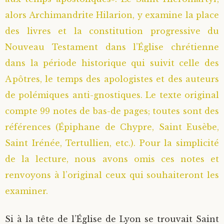
alors Archimandrite Hilarion, y examine la place
Saint Sophrony l’Athonite
Staritsa Marie Makovkine
Archimandrite Lazare (Abachidzé)
des livres et la constitution progressive du
Sainte Xenia
Natalia de Vyritsa
Geronda Arsenios le Spiléote
Nouveau Testament dans l’Église chrétienne
dans la période historique qui suivit celle des
Sainte Matrone de Moscou
Staritsa Anastasia
Gerondissa Makrina (Vassopoulou)
Apôtres, le temps des apologistes et des auteurs
de polémiques anti-gnostiques. Le texte original
Archimandrite Nathanaël (Pospelov)
compte 99 notes de bas-de pages; toutes sont des
références (Épiphane de Chypre, Saint Eusèbe,
Père Héliodore
Saint Irénée, Tertullien, etc.). Pour la simplicité
de la lecture, nous avons omis ces notes et
renvoyons à l’original ceux qui souhaiteront les
examiner.
Si à la tête de l’Église de Lyon se trouvait Saint