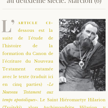
au deuxième siècle. Marcion (6)
L’
article ci-
dessous est la
suite de l’étude de
l’histoire de la
formation du Canon de
l’écriture du Nouveau
Testament entamée
avec le texte (traduit ici
en cinq parties) «
Le
Nouveau Testament aux
temps apostoliques
». Le Saint Hiéromartyr Hilarion
(Troïtski), alors Archimandrite Hilarion, y