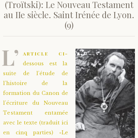
(Troïtski): Le Nouveau Testament
au IIe siècle. Saint Irénée de Lyon.
(9)
L’
article ci-
dessous est la
suite de l’étude de
l’histoire de la
formation du Canon de
l’écriture du Nouveau
Testament entamée
avec le texte (traduit ici
en cinq parties) «Le