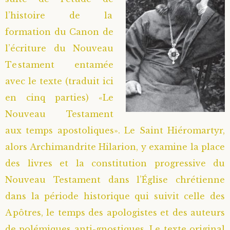
l’histoire de la
formation du Canon de
l’écriture du Nouveau
Testament entamée
avec le texte (traduit ici
en cinq parties) «Le
Nouveau Testament
aux temps apostoliques». Le Saint Hiéromartyr,
alors Archimandrite Hilarion, y examine la place
des livres et la constitution progressive du
Nouveau Testament dans l’Église chrétienne
dans la période historique qui suivit celle des
Apôtres, le temps des apologistes et des auteurs
de polémiques anti-gnostiques. Le texte original