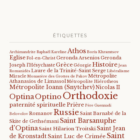
ÉTIQUETTES
Athos
Archimandrite Raphaël Kareline
Boris Khramtsov
Eglise
Geronda Arsenios
Geronda
Fol-en-Christ
Histoire
Grèce
Joseph l'Hésychaste
Géorgie
Jean
Laure de la Trinité-Saint Serge
Romanidès
Libéralisme
Métropolite
Miracle
Monastère des Grottes de Pskov
Athanasios de Limassol
Métropolite Hiérotheos
Métropolite Ioann (Snytchev)
Nicolas II
Orthodoxie
Optino
Optina
paternité spirituelle
Prière
Père Guennadi
Russie
Romanov
Saint Barnabé de la
Belovolov
Saint Barsanuphe
Skite de Gethsémani
d'Optina
Saint Jean
Saint Hilarion Troitski
Saint
de Kronstadt
Saint Luc de Crimée