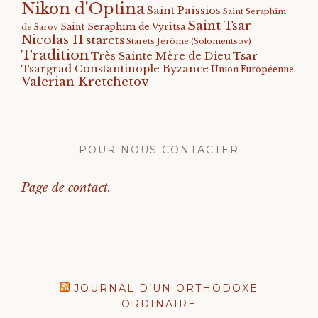
Nikon d'Optina
Saint Païssios
Saint Seraphim
Saint Tsar
Saint Seraphim de Vyritsa
de Sarov
Nicolas II
starets
Starets Jérôme (Solomentsov)
Tradition
Tsar
Très Sainte Mère de Dieu
Tsargrad Constantinople Byzance
Union Européenne
Valerian Kretchetov
POUR NOUS CONTACTER
Page de contact.
JOURNAL D’UN ORTHODOXE
ORDINAIRE