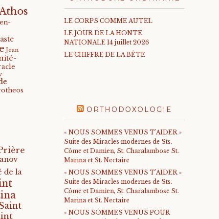
Athos
LE CORPS COMME AUTEL
-en-
LE JOUR DE LA HONTE
aste
NATIONALE 14 juillet 2026
e
Jean
LE CHIFFRE DE LA BÊTE
nité-
racle
v
de
rotheos
ORTHODOXOLOGIE
« NOUS SOMMES VENUS T'AIDER »
Suite des Miracles modernes de Sts.
Prière
Côme et Damien, St. Charalambose St.
anov
Marina et St. Nectaire
 de la
« NOUS SOMMES VENUS T'AIDER »
int
Suite des Miracles modernes de Sts.
Côme et Damien, St. Charalambose St.
ina
Marina et St. Nectaire
Saint
« NOUS SOMMES VENUS POUR
int