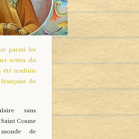
ue parmi les
rs textes du
 été traduits
 française du
laire sans
t Saint Cosme
u monde de