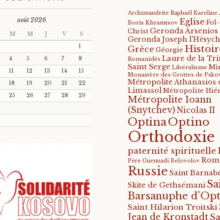
Archimandrite Raphaël Kareline
août 2026
Eglise
Fol
Boris Khramtsov
Geronda Arsenios
Christ
M
M
J
V
S
Geronda Joseph l'Hésych
Histoir
1
Grèce
Géorgie
Laure de la Tri
4
5
6
7
8
Romanidès
Saint Serge
Mi
Libéralisme
11
12
13
14
15
Monastère des Grottes de Psko
Métropolite Athanasios 
18
19
20
21
22
Limassol
Métropolite Hié
25
26
27
28
29
Métropolite Ioann
(Snytchev)
Nicolas II
Optino
Optina
Orthodoxie
paternité spirituelle
Rom
Père Guennadi Belovolov
Russie
Saint Barnabé
Sa
Skite de Gethsémani
Barsanuphe d'Opt
Saint Hilarion Troitski
Jean de Kronstadt
Sa