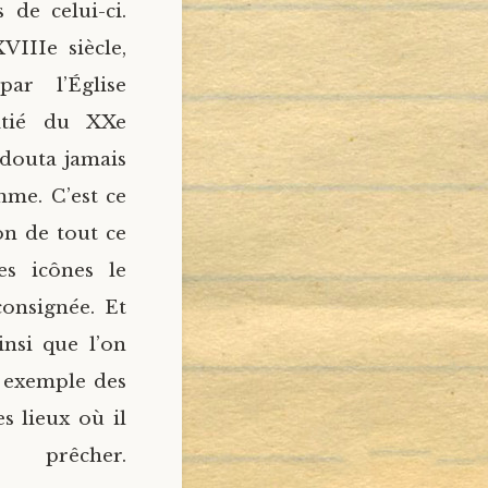
 de celui-ci.
IIIe siècle,
par l’Église
itié du XXe
e douta jamais
mme. C’est ce
on de tout ce
es icônes le
onsignée. Et
insi que l’on
 exemple des
es lieux où il
er.