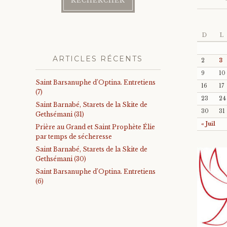
D
L
ARTICLES RÉCENTS
2
3
9
10
Saint Barsanuphe d’Optina. Entretiens
16
17
(7)
23
24
Saint Barnabé, Starets de la Skite de
30
31
Gethsémani (31)
« Juil
Prière au Grand et Saint Prophète Élie
par temps de sécheresse
Saint Barnabé, Starets de la Skite de
Gethsémani (30)
Saint Barsanuphe d’Optina. Entretiens
(6)