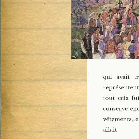
qui avait t
représenten
tout cela fu
conserve en
vêtements, et
al