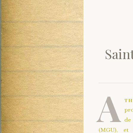
Sain
A
t
pro
de 
(MGU), et 