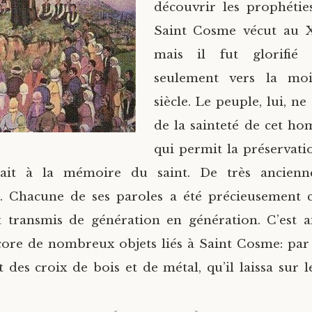
découvrir les prophéties
Saint Cosme vécut au XV
mais il fut glorifié 
seulement vers la mo
siècle. Le peuple, lui, n
de la sainteté de cet ho
qui permit la préservati
rait à la mémoire du saint. De très ancienn
t. Chacune de ses paroles a été précieusement c
t transmis de génération en génération. C’est a
core de nombreux objets liés à Saint Cosme: par
 des croix de bois et de métal, qu’il laissa sur l
lait prêch