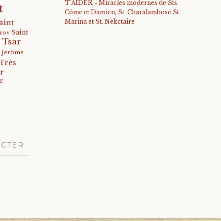
T'AIDER » Miracles modernes de Sts.
t
Côme et Damien, St. Charalambose St.
Marina et St. Nekctaire
aint
Saint
arov
 Tsar
s Jérôme
Très
r
e
ACTER