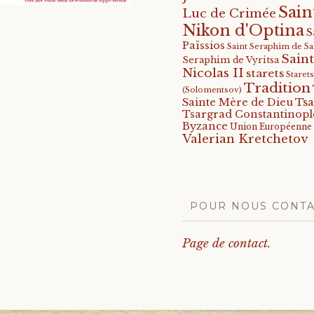
Sain
Luc de Crimée
Nikon d'Optina
S
Païssios
Saint Seraphim de S
Saint
Seraphim de Vyritsa
Nicolas II
starets
Staret
Tradition
(Solomentsov)
Tsa
Sainte Mère de Dieu
Tsargrad Constantinopl
Byzance
Union Européenne
Valerian Kretchetov
POUR NOUS CONT
Page de contact.