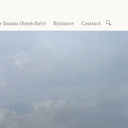
Recherc
e Ioann (Snytchëv)
Byzance
Contact