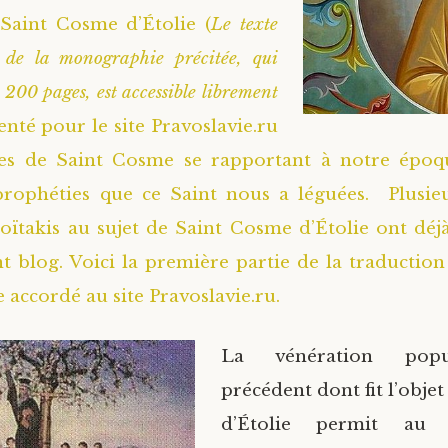
Saint Cosme d’Étolie (
Le texte
e de la monographie précitée, qui
 200 pages, est accessible librement
nté pour le site Pravoslavie.ru
ies de Saint Cosme se rapportant à notre époq
prophéties que ce Saint nous a léguées. Plusieu
oïtakis au sujet de Saint Cosme d’Étolie ont déjà
nt blog. Voici la première partie de la traduction
accordé au site Pravoslavie.ru.
La vénération popu
précédent dont fit l’obje
d’Étolie permit a