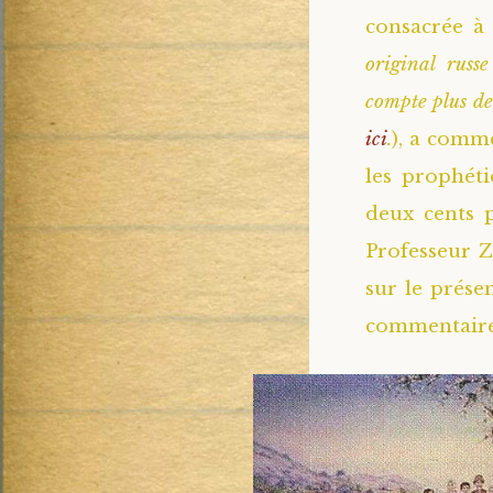
consacrée à 
original russ
compte plus de
ici
.
), a comme
les prophét
deux cents 
Professeur Z
sur le prése
commentaire 