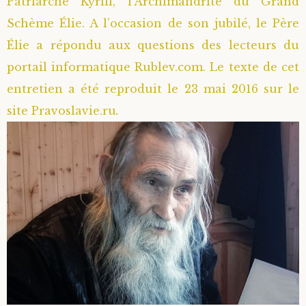
Patriarche Kyrill, l’Archimandrite du Grand
Schème Élie. A l’occasion de son jubilé, le Père
Élie a répondu aux questions des lecteurs du
portail informatique Rublev.com. Le texte de cet
entretien a été reproduit le 23 mai 2016 sur le
site Pravoslavie.ru
.