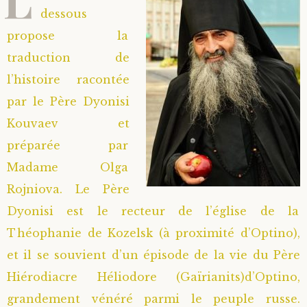
dessous
propose la
traduction de
l’histoire racontée
par le Père Dyonisi
Kouvaev et
préparée par
Madame Olga
Rojniova. Le Père
Dyonisi est le recteur de l’église de la
Théophanie de Kozelsk (à proximité d’Optino),
et il se souvient d’un épisode de la vie du Père
Hiérodiacre Héliodore (Gaïrianits)d’Optino,
grandement vénéré parmi le peuple russe.