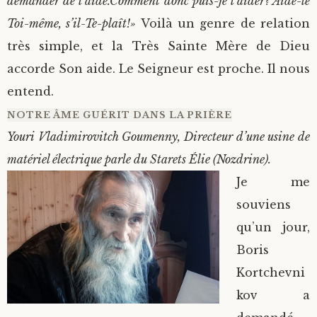
demander de l’aide.Comment donc puis-je l’aider? Aide-le
Toi-même, s’il-Te-plaît!»
Voilà un genre de relation
très simple, et la Très Sainte Mère de Dieu
accorde Son aide. Le Seigneur est proche. Il nous
entend.
NOTRE ÂME GUÉRIT DANS LA PRIÈRE
Youri Vladimirovitch Goumenny, Directeur d’une usine de
matériel électrique parle du Starets Élie (Nozdrine).
Je me
souviens
qu’un jour,
Boris
Kortchevni
kov a