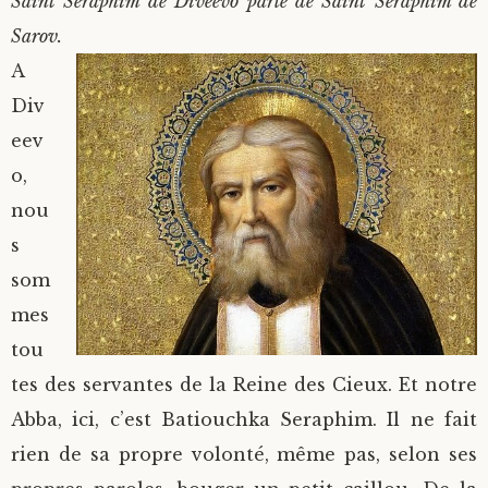
Saint Seraphim de Diveevo parle de Saint Seraphim de
Sarov.
A
Div
eev
o,
nou
s
som
mes
tou
tes des servantes de la Reine des Cieux. Et notre
Abba, ici, c’est Batiouchka Seraphim. Il ne fait
rien de sa propre volonté, même pas, selon ses