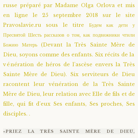
russe préparé par Madame Olga Orlova et mis
Saint Sophrony l’Athonite
Staritsa Marie Makovkine
Archimandrite Lazare (Abachidzé)
en ligne le 25 septembre 2018 sur le site
Pravoslavie.ru sous le titre Будем как дети у
Sainte Xenia
Natalia de Vyritsa
Geronda Arsenios le Spiléote
Пресвятой Шесть рассказов о том, как подвижники чтили
Божию Матерь (Devant la Très Sainte Mère de
Sainte Matrone de Moscou
Staritsa Anastasia
Gerondissa Makrina (Vassopoulou)
Dieu, soyons comme des enfants. Six récits de la
Archimandrite Nathanaël (Pospelov)
vénération de héros de l’ascèse envers la Très
Sainte Mère de Dieu). Six serviteurs de Dieu
Père Héliodore
racontent leur vénération de la Très Sainte
Mère de Dieu, leur relation avec Elle de fils et de
fille, qui fit d’eux Ses enfants, Ses proches, Ses
disciples. .
«PRIEZ LA TRÈS SAINTE MÈRE DE DIEU,