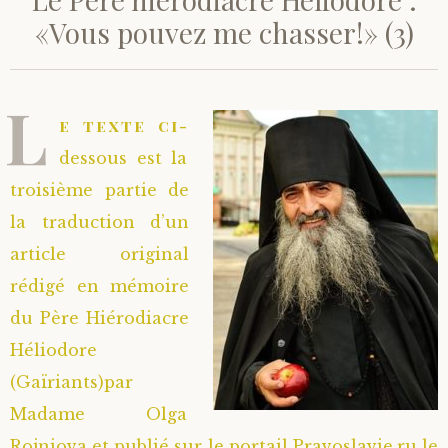
«Vous pouvez me chasser!» (3)
L
e texte ci-
dessous est la
troisième partie de
la traduction d’un
article original
rédigé en mémoire
du Père Hiérodiacre
Héliodore
(Gaïriants)par
Madame Olga
Rojniova et publié sur le portail Pravoslavie.ru le