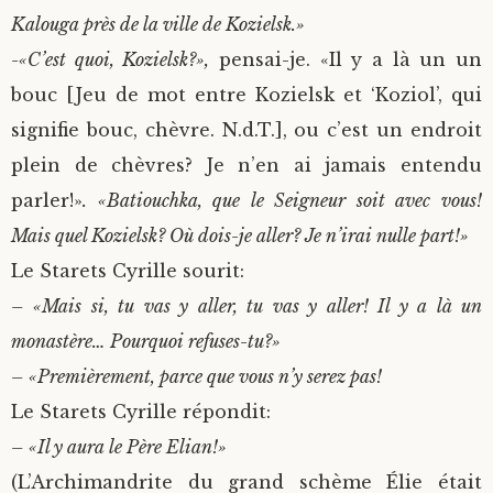
Kalouga près de la ville de Kozielsk.»
-«C’est quoi, Kozielsk?»,
pensai-je. «Il y a là un un
bouc [Jeu de mot entre Kozielsk et ‘Koziol’, qui
signifie bouc, chèvre. N.d.T.], ou c’est un endroit
plein de chèvres? Je n’en ai jamais entendu
parler!»
. «Batiouchka, que le Seigneur soit avec vous!
Mais quel Kozielsk? Où dois-je aller? Je n’irai nulle part!»
Le Starets Cyrille sourit:
– «Mais si, tu vas y aller, tu vas y aller! Il y a là un
monastère… Pourquoi refuses-tu?»
– «Premièrement, parce que vous n’y serez pas!
Le Starets Cyrille répondit:
– «Il y aura le Père Elian!»
(L’Archimandrite du grand schème Élie était