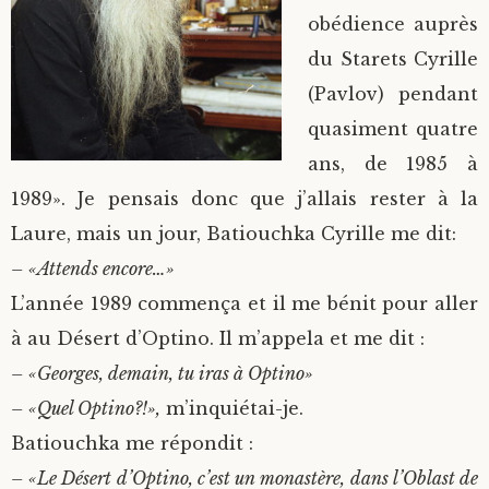
obédience auprès
du Starets Cyrille
(Pavlov) pendant
quasiment quatre
ans, de 1985 à
1989». Je pensais donc que j’allais rester à la
Laure, mais un jour, Batiouchka Cyrille me dit:
– «Attends encore…»
L’année 1989 commença et il me bénit pour aller
à au Désert d’Optino. Il m’appela et me dit :
– «Georges, demain, tu iras à Optino»
– «Quel Optino?!»,
m’inquiétai-je.
Batiouchka me répondit :
– «Le Désert d’Optino, c’est un monastère, dans l’Oblast de