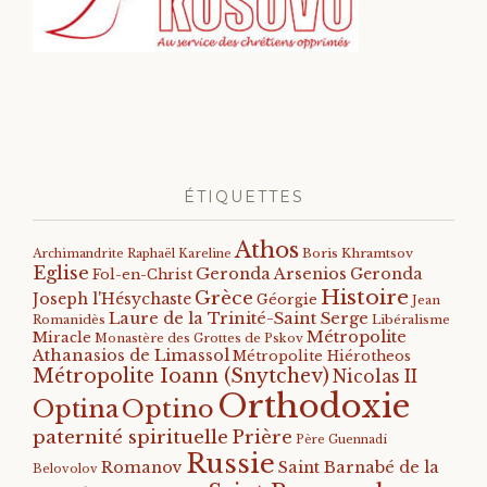
ÉTIQUETTES
Athos
Archimandrite Raphaël Kareline
Boris Khramtsov
Eglise
Geronda Arsenios
Geronda
Fol-en-Christ
Histoire
Grèce
Joseph l'Hésychaste
Géorgie
Jean
Laure de la Trinité-Saint Serge
Romanidès
Libéralisme
Métropolite
Miracle
Monastère des Grottes de Pskov
Athanasios de Limassol
Métropolite Hiérotheos
Métropolite Ioann (Snytchev)
Nicolas II
Orthodoxie
Optino
Optina
paternité spirituelle
Prière
Père Guennadi
Russie
Romanov
Saint Barnabé de la
Belovolov