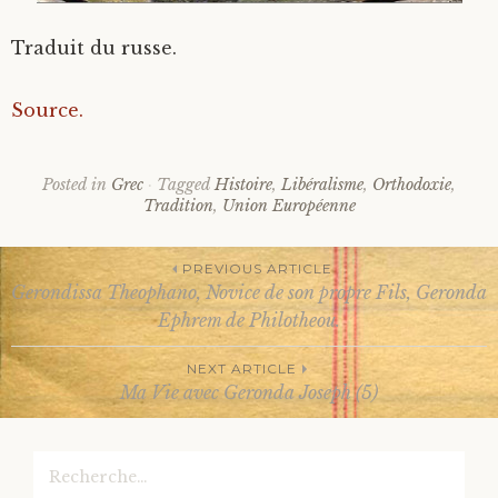
Traduit du russe.
Source.
Posted in
Grec
Tagged
Histoire
,
Libéralisme
,
Orthodoxie
,
Tradition
,
Union Européenne
PREVIOUS ARTICLE
Gerondissa Theophano, Novice de son propre Fils, Geronda
Post
Ephrem de Philotheou.
NEXT ARTICLE
navigation
Ma Vie avec Geronda Joseph (5)
Rechercher :