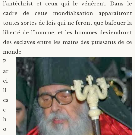
l’antéchrist et ceux qui le vénèrent. Dans le
cadre de cette mondialisation apparaîtront
toutes sortes de lois qui ne feront que bafouer la
liberté de l’homme, et les hommes deviendront
des esclaves entre les mains des puissants de ce
monde.
P
ar
ei
ll
es
c
h
o