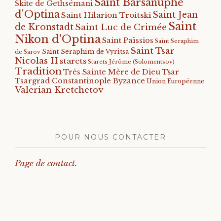
Saint Barsanuphe
Skite de Gethsémani
d'Optina
Saint Jean
Saint Hilarion Troitski
Saint
de Kronstadt
Saint Luc de Crimée
Nikon d'Optina
Saint Païssios
Saint Seraphim
Saint Tsar
Saint Seraphim de Vyritsa
de Sarov
Nicolas II
starets
Starets Jérôme (Solomentsov)
Tradition
Tsar
Très Sainte Mère de Dieu
Tsargrad Constantinople Byzance
Union Européenne
Valerian Kretchetov
POUR NOUS CONTACTER
Page de contact.