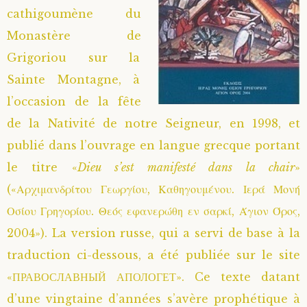
cathigoumène du
Saint Hilarion (Troïtski)
Saint Spyridon
Métropolite Zénobe (Majouga)
Archimandrite Adrien (Kirsanov)
Entretiens
Monastère de
Grigoriou sur la
Saint Jean de Kronstadt
Archimandrite Alipi (Voronov)
Famille spirituelle
Sainte Montagne, à
Saint Laurent de Tchernigov
Archimandrite Andronique (Loukach)
Portraits
l’occasion de la fête
de la Nativité de notre Seigneur, en 1998, et
Saint Nikon d’Optina
Archimandrite Athénogène (Agapov)
publié dans l’ouvrage en langue grecque portant
le titre «
Dieu s’est manifesté dans la chair
»
Saint Seraphim de Sarov
Higoumène Boris (Kramtsov)
(«Αρχιμανδρίτου Γεωργίου, Καθηγουμένου. Ιερά Μονή
Οσίου Γρηγορίου. Θεός εφανερώθη εν σαρκί, Άγιον Όρος,
Saint Seraphim de Vyritsa
Bienheureuses et Staritsas
2004»). La version russe, qui a servi de base à la
Saint Serge de Radonège
Bienheureuse Lioubouchka
Geronda Grigorios de Dochiariou
traduction ci-dessous, a été publiée sur le site
«ПРАВОСЛАВНЫЙ АПОЛОГЕТ». Ce texte datant
Saint Siméon (Jelnine)
Bienheureuse Maria Ivanovna
Archimandrite Hippolyte (Khaline)
d’une vingtaine d’années s’avère prophétique à