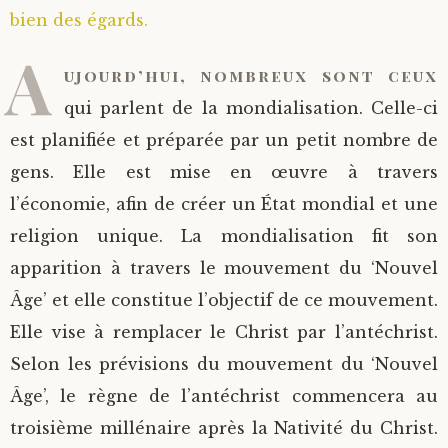
bien des égards.
Saint Sophrony l’Athonite
Staritsa Marie Makovkine
Archimandrite Lazare (Abachidzé)
A
ujourd’hui, nombreux sont ceux
Sainte Xenia
Natalia de Vyritsa
Geronda Arsenios le Spiléote
qui parlent de la mondialisation. Celle-ci
est planifiée et préparée par un petit nombre de
Sainte Matrone de Moscou
Staritsa Anastasia
Gerondissa Makrina (Vassopoulou)
gens. Elle est mise en œuvre à travers
Archimandrite Nathanaël (Pospelov)
l’économie, afin de créer un État mondial et une
religion unique. La mondialisation fit son
Père Héliodore
apparition à travers le mouvement du ‘Nouvel
Âge’ et elle constitue l’objectif de ce mouvement.
Elle vise à remplacer le Christ par l’antéchrist.
Selon les prévisions du mouvement du ‘Nouvel
Âge’, le règne de l’antéchrist commencera au
troisième millénaire après la Nativité du Christ.