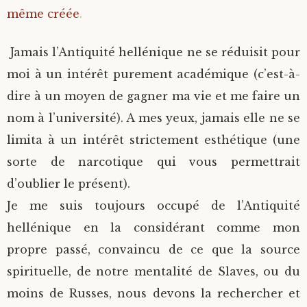
même créée
.
Saint Sophrony l’Athonite
Staritsa Marie Makovkine
Archimandrite Lazare (Abachidzé)
Jamais l’Antiquité hellénique ne se réduisit pour
Sainte Xenia
Natalia de Vyritsa
Geronda Arsenios le Spiléote
moi à un intérêt purement académique (c’est-à-
dire à un moyen de gagner ma vie et me faire un
Sainte Matrone de Moscou
Staritsa Anastasia
Gerondissa Makrina (Vassopoulou)
nom à l’université). A mes yeux, jamais elle ne se
Archimandrite Nathanaël (Pospelov)
limita à un intérêt strictement esthétique (une
sorte de narcotique qui vous permettrait
Père Héliodore
d’oublier le présent).
Je me suis toujours occupé de l’Antiquité
hellénique en la considérant comme mon
propre passé, convaincu de ce que la source
spirituelle, de notre mentalité de Slaves, ou du
moins de Russes, nous devons la rechercher et