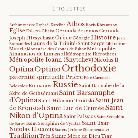
ÉTIQUETTES
Athos
Archimandrite Raphaël Kareline
Boris Khramtsov
Eglise
Geronda Arsenios
Geronda
Fol-en-Christ
Histoire
Grèce
Joseph l'Hésychaste
Géorgie
Jean
Laure de la Trinité-Saint Serge
Romanidès
Libéralisme
Métropolite
Miracle
Monastère des Grottes de Pskov
Athanasios de Limassol
Métropolite Hiérotheos
Métropolite Ioann (Snytchev)
Nicolas II
Orthodoxie
Optino
Optina
paternité spirituelle
Prière
Père Guennadi
Russie
Romanov
Saint Barnabé de la
Belovolov
Saint Barsanuphe
Skite de Gethsémani
d'Optina
Saint Jean
Saint Hilarion Troitski
Saint
de Kronstadt
Saint Luc de Crimée
Nikon d'Optina
Saint Païssios
Saint Seraphim
Saint Tsar
Saint Seraphim de Vyritsa
de Sarov
Nicolas II
starets
Starets Jérôme (Solomentsov)
Tradition
Tsar
Très Sainte Mère de Dieu