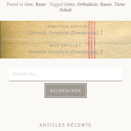
Posted in
Grec
,
Russe
Tagged
Grèce
,
Orthodoxie
,
Russie
,
Taras
Sidash
PREVIOUS ARTICLE
Geronda Seraphim (Dimopoulos). 1
Post
NEXT ARTICLE
Geronda Seraphim (Dimopoulos). 2
navigation
Rechercher :
ARTICLES RÉCENTS