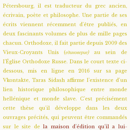
Pétersbourg, il est traducteur du grec ancien,
Saint Hilarion (Troïtski)
Saint Spyridon
Métropolite Zénobe (Majouga)
Archimandrite Adrien (Kirsanov)
Entretiens
écrivain, poète et philosophe. Une partie de ses
écrits viennent récemment d’être publiés, en
Saint Jean de Kronstadt
Archimandrite Alipi (Voronov)
Famille spirituelle
deux fascinants volumes de plus de mille pages
Saint Laurent de Tchernigov
Archimandrite Andronique (Loukach)
Portraits
chacun. Orthodoxe, il fait partie depuis 2009 des
Vieux-Croyants Unis (
единоверие)
au sein de
Saint Nikon d’Optina
Archimandrite Athénogène (Agapov)
l’Église Orthodoxe Russe. Dans le court texte ci-
dessous, mis en ligne en 2016 sur sa page
Saint Seraphim de Sarov
Higoumène Boris (Kramtsov)
Vkontakte, Taras Sidash affirme l’existence d’un
lien historique philosophique entre monde
Saint Seraphim de Vyritsa
Bienheureuses et Staritsas
hellénique et monde slave. C’est précisément
Saint Serge de Radonège
Bienheureuse Lioubouchka
Geronda Grigorios de Dochiariou
cette thèse qu’il développe dans les deux
ouvrages précités, qui peuvent être commandés
Saint Siméon (Jelnine)
Bienheureuse Maria Ivanovna
Archimandrite Hippolyte (Khaline)
sur le site de
la maison d’édition qu’il a lui-