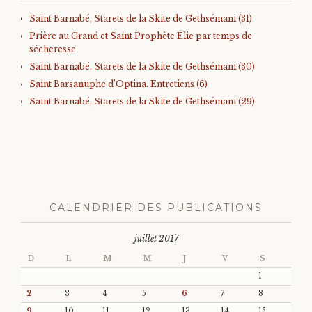
Saint Barnabé, Starets de la Skite de Gethsémani (31)
Prière au Grand et Saint Prophète Élie par temps de
sécheresse
Saint Barnabé, Starets de la Skite de Gethsémani (30)
Saint Barsanuphe d’Optina. Entretiens (6)
Saint Barnabé, Starets de la Skite de Gethsémani (29)
CALENDRIER DES PUBLICATIONS
juillet 2017
D
L
M
M
J
V
S
1
2
3
4
5
6
7
8
9
10
11
12
13
14
15