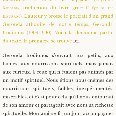
Капсала», traduction du livre grec: Η έρημος της
Saint Sophrony l’Athonite
Staritsa Marie Makovkine
Archimandrite Lazare (Abachidzé)
Καψάλας). L’auteur y brosse le portrait d’un grand
Sainte Xenia
Natalia de Vyritsa
Geronda Arsenios le Spiléote
Geronda athonite de notre temps, Geronda
Irodionos (1904-1990). Voici la deuxième partie
Sainte Matrone de Moscou
Staritsa Anastasia
Gerondissa Makrina (Vassopoulou)
du texte; la première se trouve
ici.
Archimandrite Nathanaël (Pospelov)
Geronda Irodionos s’ouvrait aux petits, aux
faibles, aux nourrissons spirituels, mais jamais
Père Héliodore
aux curieux, à ceux qui n’étaient pas animés par
un motif spirituel. Nous étions nous-mêmes des
nourrissons spirituels, faibles, inexpérimentés,
misérables, et c’est pour cela qu’il nous entourait
de son amour et partageait avec nous sa richesse
spirituelle. Mon ami se fit un jour accompagner