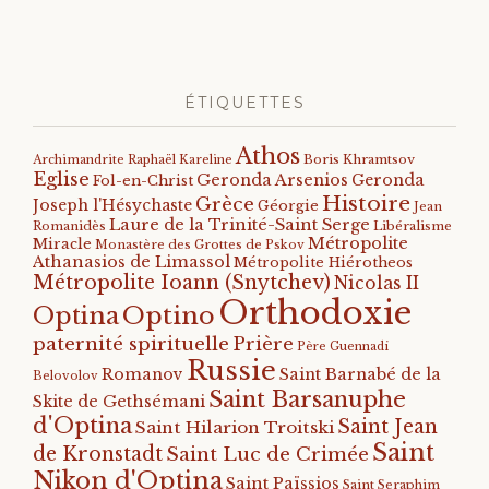
ÉTIQUETTES
Athos
Archimandrite Raphaël Kareline
Boris Khramtsov
Eglise
Geronda Arsenios
Geronda
Fol-en-Christ
Histoire
Grèce
Joseph l'Hésychaste
Géorgie
Jean
Laure de la Trinité-Saint Serge
Romanidès
Libéralisme
Métropolite
Miracle
Monastère des Grottes de Pskov
Athanasios de Limassol
Métropolite Hiérotheos
Métropolite Ioann (Snytchev)
Nicolas II
Orthodoxie
Optino
Optina
paternité spirituelle
Prière
Père Guennadi
Russie
Romanov
Saint Barnabé de la
Belovolov
Saint Barsanuphe
Skite de Gethsémani
d'Optina
Saint Jean
Saint Hilarion Troitski
Saint
de Kronstadt
Saint Luc de Crimée
Nikon d'Optina
Saint Païssios
Saint Seraphim