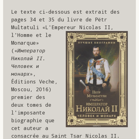
Saint Sophrony l’Athonite
Staritsa Marie Makovkine
Archimandrite Lazare (Abachidzé)
Le texte ci-dessous est extrait des 
pages 34 et 35 du livre de Pëtr 
Multatuli «L'Empereur Nicolas II, 
Sainte Xenia
Natalia de Vyritsa
Geronda Arsenios le Spiléote
l'Homme et le 
Monarque» 
Sainte Matrone de Moscou
Staritsa Anastasia
Gerondissa Makrina (Vassopoulou)
(«
Император 
Николай II. 
Archimandrite Nathanaël (Pospelov)
Человек и 
монарх
», 
Père Héliodore
Éditions Veche, 
Moscou, 2016) 
premier des 
deux tomes de 
l'imposante 
biographie que 
cet auteur a 
consacrée au Saint Tsar Nicolas II. 