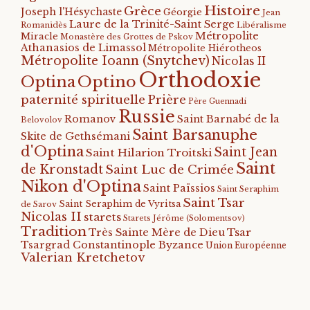
Histoire
Grèce
Joseph l'Hésychaste
Géorgie
Jean
Laure de la Trinité-Saint Serge
Romanidès
Libéralisme
Métropolite
Miracle
Monastère des Grottes de Pskov
Athanasios de Limassol
Métropolite Hiérotheos
Métropolite Ioann (Snytchev)
Nicolas II
Orthodoxie
Optino
Optina
paternité spirituelle
Prière
Père Guennadi
Russie
Romanov
Saint Barnabé de la
Belovolov
Saint Barsanuphe
Skite de Gethsémani
d'Optina
Saint Jean
Saint Hilarion Troitski
Saint
de Kronstadt
Saint Luc de Crimée
Nikon d'Optina
Saint Païssios
Saint Seraphim
Saint Tsar
Saint Seraphim de Vyritsa
de Sarov
Nicolas II
starets
Starets Jérôme (Solomentsov)
Tradition
Tsar
Très Sainte Mère de Dieu
Tsargrad Constantinople Byzance
Union Européenne
Valerian Kretchetov