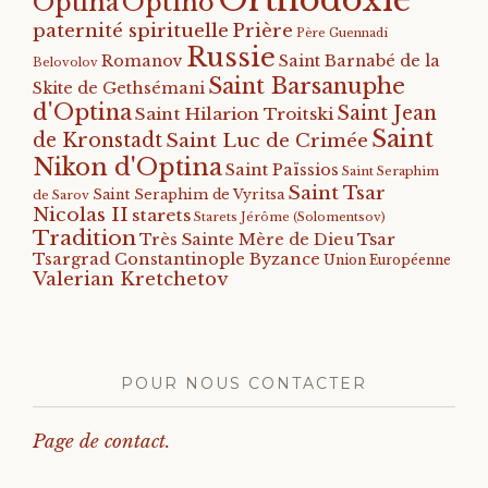
Orthodoxie
Optino
Optina
paternité spirituelle
Prière
Père Guennadi
Russie
Romanov
Saint Barnabé de la
Belovolov
Saint Barsanuphe
Skite de Gethsémani
d'Optina
Saint Jean
Saint Hilarion Troitski
Saint
de Kronstadt
Saint Luc de Crimée
Nikon d'Optina
Saint Païssios
Saint Seraphim
Saint Tsar
Saint Seraphim de Vyritsa
de Sarov
Nicolas II
starets
Starets Jérôme (Solomentsov)
Tradition
Tsar
Très Sainte Mère de Dieu
Tsargrad Constantinople Byzance
Union Européenne
Valerian Kretchetov
POUR NOUS CONTACTER
Page de contact.