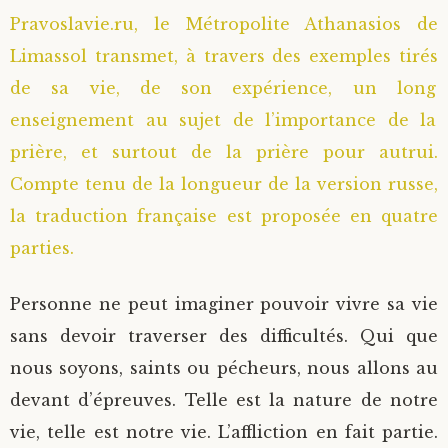
Pravoslavie.ru, le Métropolite Athanasios de
Saint Sophrony l’Athonite
Staritsa Marie Makovkine
Archimandrite Lazare (Abachidzé)
Limassol transmet, à travers des exemples tirés
de sa vie, de son expérience, un long
Sainte Xenia
Natalia de Vyritsa
Geronda Arsenios le Spiléote
enseignement au sujet de l’importance de la
Sainte Matrone de Moscou
Staritsa Anastasia
Gerondissa Makrina (Vassopoulou)
prière, et surtout de la prière pour autrui.
Compte tenu de la longueur de la version russe,
Archimandrite Nathanaël (Pospelov)
la traduction française est proposée en quatre
parties.
Père Héliodore
Personne ne peut imaginer pouvoir vivre sa vie
sans devoir traverser des difficultés. Qui que
nous soyons, saints ou pécheurs, nous allons au
devant d’épreuves. Telle est la nature de notre
vie, telle est notre vie. L’affliction en fait partie.