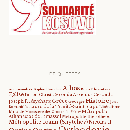
ÉTIQUETTES
Athos
Archimandrite Raphaël Kareline
Boris Khramtsov
Eglise
Geronda Arsenios
Geronda
Fol-en-Christ
Histoire
Grèce
Joseph l'Hésychaste
Géorgie
Jean
Laure de la Trinité-Saint Serge
Romanidès
Libéralisme
Métropolite
Miracle
Monastère des Grottes de Pskov
Athanasios de Limassol
Métropolite Hiérotheos
Métropolite Ioann (Snytchev)
Nicolas II