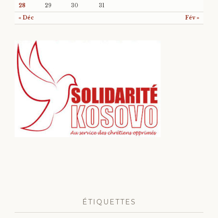
28
29
30
31
« Déc
Fév »
ÉTIQUETTES