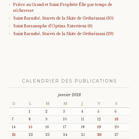
Prière au Grand et Saint Prophète Élie par temps de
sécheresse
Saint Barnabé, Starets de la Skite de Gethsémani (30)
Saint Barsanuphe d’Optina. Entretiens (6)
Saint Barnabé, Starets de la Skite de Gethsémani (29)
CALENDRIER DES PUBLICATIONS
janvier 2018
D
L
M
M
J
V
S
1
2
3
4
5
6
7
8
9
10
11
12
13
14
15
16
17
18
19
20
21
22
23
24
25
26
27