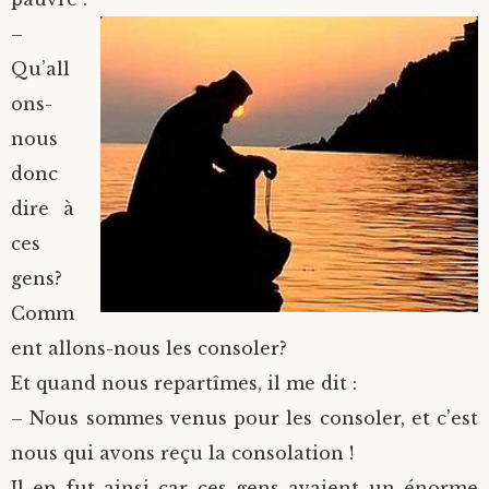
–
Qu’all
ons-
nous
donc
dire à
ces
gens?
Comm
ent allons-nous les consoler?
Et quand nous repartîmes, il me dit :
– Nous sommes venus pour les consoler, et c’est
nous qui avons reçu la consolation !
Il en fut ainsi car ces gens avaient un énorme