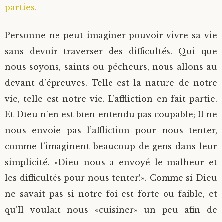
parties.
Saint Sophrony l’Athonite
Staritsa Marie Makovkine
Archimandrite Lazare (Abachidzé)
Personne ne peut imaginer pouvoir vivre sa vie
Sainte Xenia
Natalia de Vyritsa
Geronda Arsenios le Spiléote
sans devoir traverser des difficultés. Qui que
nous soyons, saints ou pécheurs, nous allons au
Sainte Matrone de Moscou
Staritsa Anastasia
Gerondissa Makrina (Vassopoulou)
devant d’épreuves. Telle est la nature de notre
vie, telle est notre vie. L’affliction en fait partie.
Archimandrite Nathanaël (Pospelov)
Et Dieu n’en est bien entendu pas coupable; Il ne
Père Héliodore
nous envoie pas l’affliction pour nous tenter,
comme l’imaginent beaucoup de gens dans leur
simplicité. «Dieu nous a envoyé le malheur et
les difficultés pour nous tenter!». Comme si Dieu
ne savait pas si notre foi est forte ou faible, et
qu’Il voulait nous «cuisiner» un peu afin de