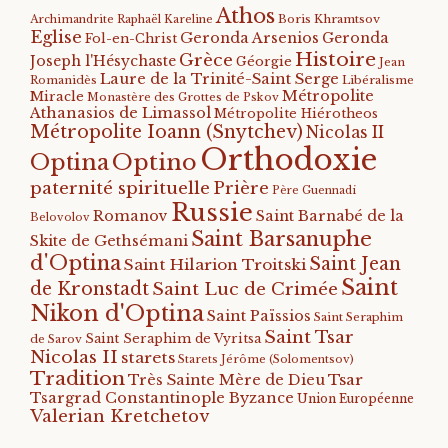
Athos
Archimandrite Raphaël Kareline
Boris Khramtsov
Eglise
Geronda Arsenios
Geronda
Fol-en-Christ
Histoire
Grèce
Joseph l'Hésychaste
Géorgie
Jean
Laure de la Trinité-Saint Serge
Romanidès
Libéralisme
Métropolite
Miracle
Monastère des Grottes de Pskov
Athanasios de Limassol
Métropolite Hiérotheos
Métropolite Ioann (Snytchev)
Nicolas II
Orthodoxie
Optino
Optina
paternité spirituelle
Prière
Père Guennadi
Russie
Romanov
Saint Barnabé de la
Belovolov
Saint Barsanuphe
Skite de Gethsémani
d'Optina
Saint Jean
Saint Hilarion Troitski
Saint
de Kronstadt
Saint Luc de Crimée
Nikon d'Optina
Saint Païssios
Saint Seraphim
Saint Tsar
Saint Seraphim de Vyritsa
de Sarov
Nicolas II
starets
Starets Jérôme (Solomentsov)
Tradition
Tsar
Très Sainte Mère de Dieu
Tsargrad Constantinople Byzance
Union Européenne
Valerian Kretchetov