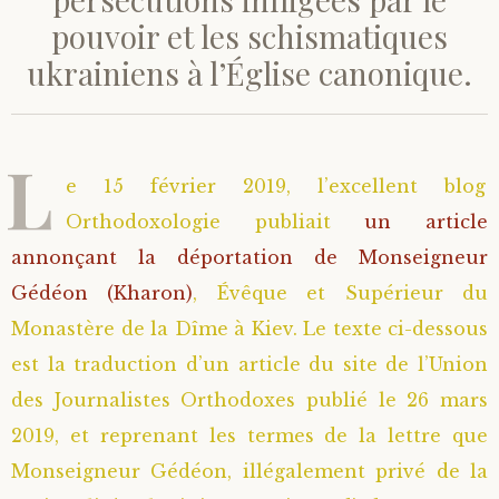
pouvoir et les schismatiques
Saint Hilarion (Troïtski)
Saint Spyridon
Métropolite Zénobe (Majouga)
Archimandrite Adrien (Kirsanov)
Entretiens
ukrainiens à l’Église canonique.
Saint Jean de Kronstadt
Archimandrite Alipi (Voronov)
Famille spirituelle
L
Saint Laurent de Tchernigov
Archimandrite Andronique (Loukach)
Portraits
e 15 février 2019, l’excellent blog
Orthodoxologie publiait
un article
Saint Nikon d’Optina
Archimandrite Athénogène (Agapov)
annonçant la déportation de Monseigneur
Saint Seraphim de Sarov
Higoumène Boris (Kramtsov)
Gédéon (Kharon)
, Évêque et Supérieur du
Monastère de la Dîme à Kiev. Le texte ci-dessous
Saint Seraphim de Vyritsa
Bienheureuses et Staritsas
est la traduction d’un article du site de l’Union
des Journalistes Orthodoxes publié le 26 mars
Saint Serge de Radonège
Bienheureuse Lioubouchka
Geronda Grigorios de Dochiariou
2019, et reprenant les termes de la lettre que
Monseigneur Gédéon, illégalement privé de la
Saint Siméon (Jelnine)
Bienheureuse Maria Ivanovna
Archimandrite Hippolyte (Khaline)