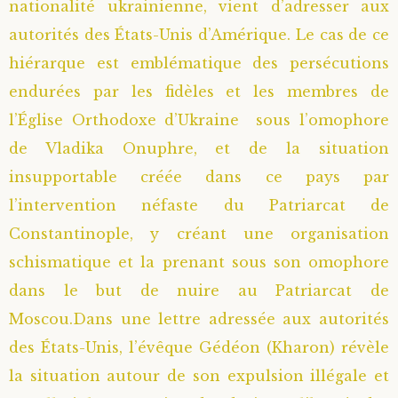
nationalité ukrainienne, vient d’adresser aux
Saint Sophrony l’Athonite
Staritsa Marie Makovkine
Archimandrite Lazare (Abachidzé)
autorités des États-Unis d’Amérique. Le cas de ce
hiérarque est emblématique des persécutions
Sainte Xenia
Natalia de Vyritsa
Geronda Arsenios le Spiléote
endurées par les fidèles et les membres de
l’Église Orthodoxe d’Ukraine sous l’omophore
Sainte Matrone de Moscou
Staritsa Anastasia
Gerondissa Makrina (Vassopoulou)
de Vladika Onuphre, et de la situation
insupportable créée dans ce pays par
Archimandrite Nathanaël (Pospelov)
l’intervention néfaste du Patriarcat de
Père Héliodore
Constantinople, y créant une organisation
schismatique et la prenant sous son omophore
dans le but de nuire au Patriarcat de
Moscou.Dans une lettre adressée aux autorités
des États-Unis, l’évêque Gédéon (Kharon) révèle
la situation autour de son expulsion illégale et