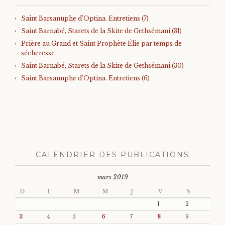
Saint Barsanuphe d’Optina. Entretiens (7)
Saint Barnabé, Starets de la Skite de Gethsémani (31)
Prière au Grand et Saint Prophète Élie par temps de
sécheresse
Saint Barnabé, Starets de la Skite de Gethsémani (30)
Saint Barsanuphe d’Optina. Entretiens (6)
CALENDRIER DES PUBLICATIONS
mars 2019
D
L
M
M
J
V
S
1
2
3
4
5
6
7
8
9