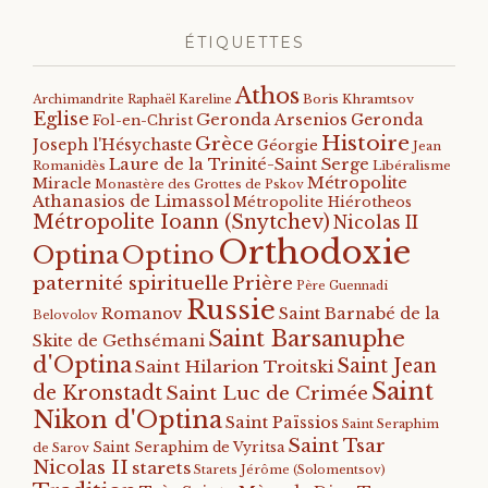
ÉTIQUETTES
Athos
Archimandrite Raphaël Kareline
Boris Khramtsov
Eglise
Geronda Arsenios
Geronda
Fol-en-Christ
Histoire
Grèce
Joseph l'Hésychaste
Géorgie
Jean
Laure de la Trinité-Saint Serge
Romanidès
Libéralisme
Métropolite
Miracle
Monastère des Grottes de Pskov
Athanasios de Limassol
Métropolite Hiérotheos
Métropolite Ioann (Snytchev)
Nicolas II
Orthodoxie
Optino
Optina
paternité spirituelle
Prière
Père Guennadi
Russie
Romanov
Saint Barnabé de la
Belovolov
Saint Barsanuphe
Skite de Gethsémani
d'Optina
Saint Jean
Saint Hilarion Troitski
Saint
de Kronstadt
Saint Luc de Crimée
Nikon d'Optina
Saint Païssios
Saint Seraphim
Saint Tsar
Saint Seraphim de Vyritsa
de Sarov
Nicolas II
starets
Starets Jérôme (Solomentsov)