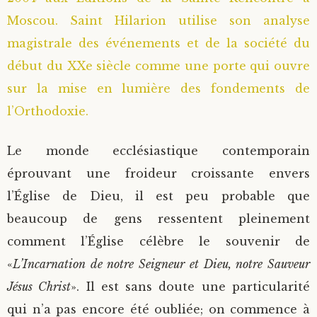
Moscou. Saint Hilarion utilise son analyse
Saint Sophrony l’Athonite
Staritsa Marie Makovkine
Archimandrite Lazare (Abachidzé)
magistrale des événements et de la société du
Sainte Xenia
Natalia de Vyritsa
Geronda Arsenios le Spiléote
début du XXe siècle comme une porte qui ouvre
sur la mise en lumière des fondements de
Sainte Matrone de Moscou
Staritsa Anastasia
Gerondissa Makrina (Vassopoulou)
l’Orthodoxie.
Archimandrite Nathanaël (Pospelov)
Le monde ecclésiastique contemporain
éprouvant une froideur croissante envers
Père Héliodore
l’Église de Dieu, il est peu probable que
beaucoup de gens ressentent pleinement
comment l’Église célèbre le souvenir de
«
L’Incarnation de notre Seigneur et Dieu, notre Sauveur
Jésus Christ
». Il est sans doute une particularité
qui n’a pas encore été oubliée; on commence à