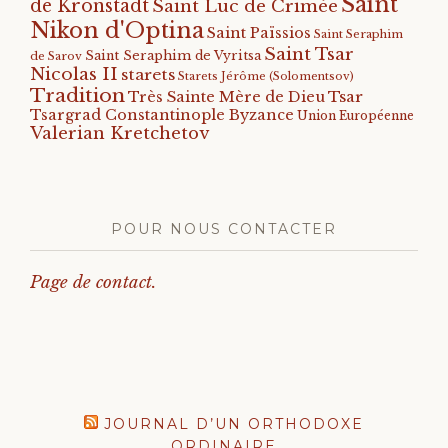
Saint
de Kronstadt
Saint Luc de Crimée
Nikon d'Optina
Saint Païssios
Saint Seraphim
Saint Tsar
Saint Seraphim de Vyritsa
de Sarov
Nicolas II
starets
Starets Jérôme (Solomentsov)
Tradition
Tsar
Très Sainte Mère de Dieu
Tsargrad Constantinople Byzance
Union Européenne
Valerian Kretchetov
POUR NOUS CONTACTER
Page de contact.
JOURNAL D’UN ORTHODOXE
ORDINAIRE