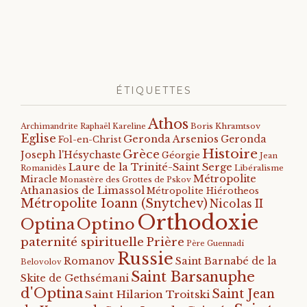
ÉTIQUETTES
Athos
Archimandrite Raphaël Kareline
Boris Khramtsov
Eglise
Geronda Arsenios
Geronda
Fol-en-Christ
Histoire
Grèce
Joseph l'Hésychaste
Géorgie
Jean
Laure de la Trinité-Saint Serge
Romanidès
Libéralisme
Métropolite
Miracle
Monastère des Grottes de Pskov
Athanasios de Limassol
Métropolite Hiérotheos
Métropolite Ioann (Snytchev)
Nicolas II
Orthodoxie
Optino
Optina
paternité spirituelle
Prière
Père Guennadi
Russie
Romanov
Saint Barnabé de la
Belovolov
Saint Barsanuphe
Skite de Gethsémani
d'Optina
Saint Jean
Saint Hilarion Troitski