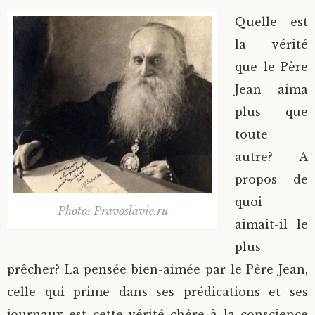
Quelle est
la vérité
que le Père
Jean aima
plus que
toute
autre? A
propos de
quoi
Photo: Pravoslavie.ru
aimait-il le
plus
prêcher? La pensée bien-aimée par le Père Jean,
celle qui prime dans ses prédications et ses
journaux est cette vérité chère à la conscience