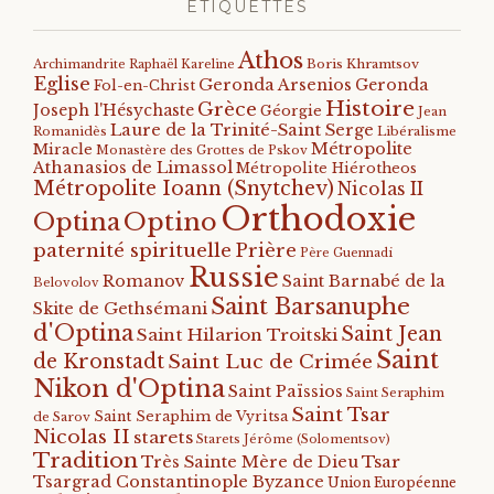
ÉTIQUETTES
Athos
Archimandrite Raphaël Kareline
Boris Khramtsov
Eglise
Geronda Arsenios
Geronda
Fol-en-Christ
Histoire
Grèce
Joseph l'Hésychaste
Géorgie
Jean
Laure de la Trinité-Saint Serge
Romanidès
Libéralisme
Métropolite
Miracle
Monastère des Grottes de Pskov
Athanasios de Limassol
Métropolite Hiérotheos
Métropolite Ioann (Snytchev)
Nicolas II
Orthodoxie
Optino
Optina
paternité spirituelle
Prière
Père Guennadi
Russie
Romanov
Saint Barnabé de la
Belovolov
Saint Barsanuphe
Skite de Gethsémani
d'Optina
Saint Jean
Saint Hilarion Troitski
Saint
de Kronstadt
Saint Luc de Crimée
Nikon d'Optina
Saint Païssios
Saint Seraphim
Saint Tsar
Saint Seraphim de Vyritsa
de Sarov
Nicolas II
starets
Starets Jérôme (Solomentsov)
Tradition
Tsar
Très Sainte Mère de Dieu
Tsargrad Constantinople Byzance
Union Européenne