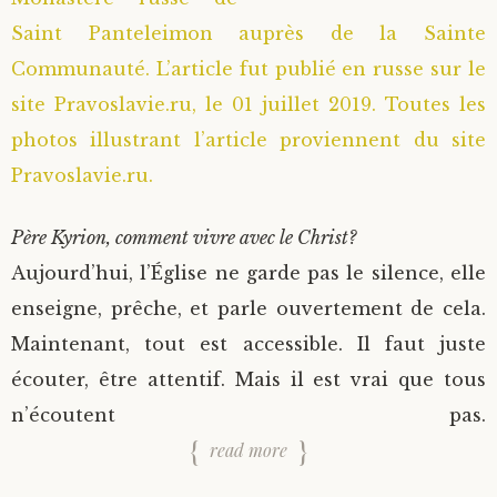
Saint Panteleimon auprès de la Sainte
Saint Sophrony l’Athonite
Staritsa Marie Makovkine
Archimandrite Lazare (Abachidzé)
Communauté. L’article fut publié en russe sur le
Sainte Xenia
Natalia de Vyritsa
Geronda Arsenios le Spiléote
site Pravoslavie.ru, le 01 juillet 2019. Toutes les
photos illustrant l’article proviennent du site
Sainte Matrone de Moscou
Staritsa Anastasia
Gerondissa Makrina (Vassopoulou)
Pravoslavie.ru.
Archimandrite Nathanaël (Pospelov)
Père Kyrion, comment vivre avec le Christ?
Aujourd’hui, l’Église ne garde pas le silence, elle
Père Héliodore
enseigne, prêche, et parle ouvertement de cela.
Maintenant, tout est accessible. Il faut juste
écouter, être attentif. Mais il est vrai que tous
n’écoutent pas.
read more