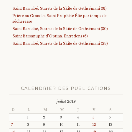
Saint Barnabé, Starets de la Skite de Gethsémani (31)
Prière au Grand et Saint Prophète Élie par temps de
sécheresse
Saint Barnabé, Starets de la Skite de Gethsémani (30)
Saint Barsanuphe d’Optina. Entretiens (6)
Saint Barnabé, Starets de la Skite de Gethsémani (29)
CALENDRIER DES PUBLICATIONS
juillet 2019
D
L
M
M
J
V
S
1
2
3
4
5
6
7
8
9
10
11
12
13