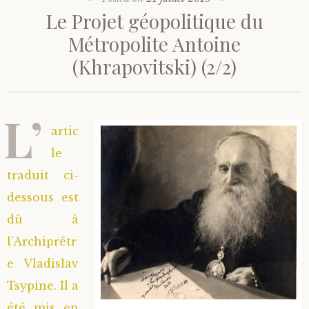
Le Projet géopolitique du
Métropolite Antoine
(Khrapovitski) (2/2)
L’
artic
le
traduit ci-
dessous est
dû à
l’Archiprêtr
e Vladislav
Tsypine. Il a
été mis en