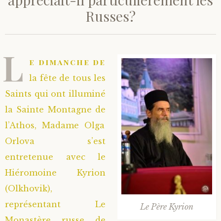
Russes?
Saint Hilarion (Troïtski)
Saint Spyridon
Métropolite Zénobe (Majouga)
Archimandrite Adrien (Kirsanov)
Entretiens
Saint Jean de Kronstadt
Archimandrite Alipi (Voronov)
Famille spirituelle
L
e dimanche de
Saint Laurent de Tchernigov
Archimandrite Andronique (Loukach)
Portraits
la fête de tous les
Saints qui ont illuminé
Saint Nikon d’Optina
Archimandrite Athénogène (Agapov)
la Sainte Montagne de
l’Athos, Madame Olga
Saint Seraphim de Sarov
Higoumène Boris (Kramtsov)
Orlova s’est
Saint Seraphim de Vyritsa
Bienheureuses et Staritsas
entretenue avec le
Hiéromoine Kyrion
Saint Serge de Radonège
Bienheureuse Lioubouchka
Geronda Grigorios de Dochiariou
(Olkhovik),
représentant Le
Le Père Kyrion
Saint Siméon (Jelnine)
Bienheureuse Maria Ivanovna
Archimandrite Hippolyte (Khaline)
Monastère russe de