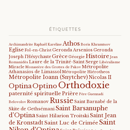
ÉTIQUETTES
Athos
Archimandrite Raphaël Kareline
Boris Khramtsov
Eglise
Geronda Arsenios
Geronda
Fol-en-Christ
Histoire
Grèce
Joseph l'Hésychaste
Géorgie
Jean
Laure de la Trinité-Saint Serge
Romanidès
Libéralisme
Métropolite
Miracle
Monastère des Grottes de Pskov
Athanasios de Limassol
Métropolite Hiérotheos
Métropolite Ioann (Snytchev)
Nicolas II
Orthodoxie
Optino
Optina
paternité spirituelle
Prière
Père Guennadi
Russie
Romanov
Saint Barnabé de la
Belovolov
Saint Barsanuphe
Skite de Gethsémani
d'Optina
Saint Jean
Saint Hilarion Troitski
Saint
de Kronstadt
Saint Luc de Crimée
Nikon d'Optina