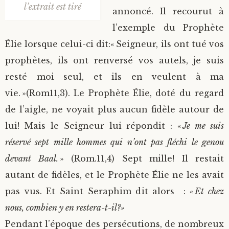
l’extrait est tiré
annoncé. Il recourut à
l’exemple du Prophète
Élie lorsque celui-ci dit:« Seigneur, ils ont tué vos
prophètes, ils ont renversé vos autels, je suis
resté moi seul, et ils en veulent à ma
vie. »(Rom11,3). Le Prophète Élie, doté du regard
de l’aigle, ne voyait plus aucun fidèle autour de
lui! Mais le Seigneur lui répondit : «
Je me suis
réservé sept mille hommes qui n’ont pas fléchi le genou
devant Baal.
» (Rom.11,4) Sept mille! Il restait
autant de fidèles, et le Prophète Élie ne les avait
pas vus. Et Saint Seraphim dit alors :
« Et chez
nous, combien y en restera-t-il?»
Pendant l’époque des persécutions, de nombreux