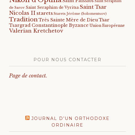
Saint Païssios
Saint Seraphim
Saint Tsar
Saint Seraphim de Vyritsa
de Sarov
Nicolas II
starets
Starets Jérôme (Solomentsov)
Tradition
Tsar
Très Sainte Mère de Dieu
Tsargrad Constantinople Byzance
Union Européenne
Valerian Kretchetov
POUR NOUS CONTACTER
Page de contact.
JOURNAL D’UN ORTHODOXE
ORDINAIRE