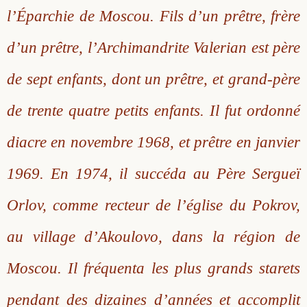
l’Éparchie de Moscou. Fils d’un prêtre, frère
Saint Sophrony l’Athonite
Staritsa Marie Makovkine
Archimandrite Lazare (Abachidzé)
d’un prêtre, l’Archimandrite Valerian est père
Sainte Xenia
Natalia de Vyritsa
Geronda Arsenios le Spiléote
de sept enfants, dont un prêtre, et grand-père
Sainte Matrone de Moscou
Staritsa Anastasia
Gerondissa Makrina (Vassopoulou)
de trente quatre petits enfants. Il fut ordonné
Archimandrite Nathanaël (Pospelov)
diacre en novembre 1968, et prêtre en janvier
1969. En 1974, il succéda au Père Sergueï
Père Héliodore
Orlov, comme recteur de l’église du Pokrov,
au village d’Akoulovo, dans la région de
Moscou. Il fréquenta les plus grands starets
pendant des dizaines d’années et accomplit