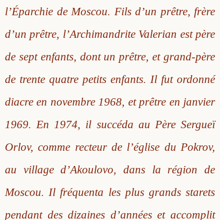
l’Éparchie de Moscou. Fils d’un prêtre, frère
Saint Sophrony l’Athonite
Staritsa Marie Makovkine
Archimandrite Lazare (Abachidzé)
d’un prêtre, l’Archimandrite Valerian est père
Sainte Xenia
Natalia de Vyritsa
Geronda Arsenios le Spiléote
de sept enfants, dont un prêtre, et grand-père
Sainte Matrone de Moscou
Staritsa Anastasia
Gerondissa Makrina (Vassopoulou)
de trente quatre petits enfants. Il fut ordonné
Archimandrite Nathanaël (Pospelov)
diacre en novembre 1968, et prêtre en janvier
1969. En 1974, il succéda au Père Sergueï
Père Héliodore
Orlov, comme recteur de l’église du Pokrov,
au village d’Akoulovo, dans la région de
Moscou. Il fréquenta les plus grands starets
pendant des dizaines d’années et accomplit