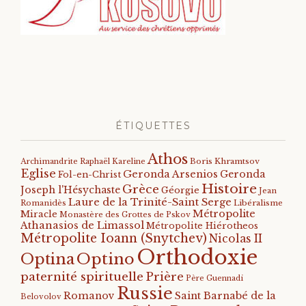
ÉTIQUETTES
Athos
Archimandrite Raphaël Kareline
Boris Khramtsov
Eglise
Geronda Arsenios
Geronda
Fol-en-Christ
Histoire
Grèce
Joseph l'Hésychaste
Géorgie
Jean
Laure de la Trinité-Saint Serge
Romanidès
Libéralisme
Métropolite
Miracle
Monastère des Grottes de Pskov
Athanasios de Limassol
Métropolite Hiérotheos
Métropolite Ioann (Snytchev)
Nicolas II
Orthodoxie
Optino
Optina
paternité spirituelle
Prière
Père Guennadi
Russie
Romanov
Saint Barnabé de la
Belovolov