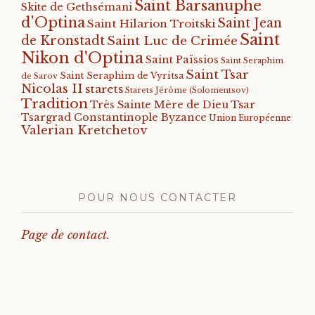
Saint Barsanuphe
Skite de Gethsémani
d'Optina
Saint Jean
Saint Hilarion Troitski
Saint
de Kronstadt
Saint Luc de Crimée
Nikon d'Optina
Saint Païssios
Saint Seraphim
Saint Tsar
Saint Seraphim de Vyritsa
de Sarov
Nicolas II
starets
Starets Jérôme (Solomentsov)
Tradition
Tsar
Très Sainte Mère de Dieu
Tsargrad Constantinople Byzance
Union Européenne
Valerian Kretchetov
POUR NOUS CONTACTER
Page de contact.