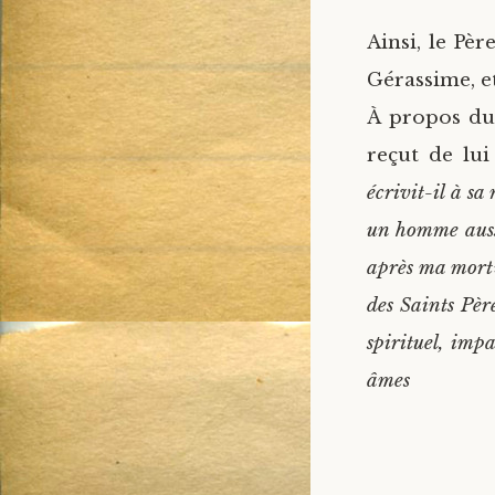
Ainsi, le Pè
Gérassime, et
À propos du
reçut de lui
écrivit-il à s
un homme aussi 
après ma mort
des Saints Père
spirituel, impa
âme