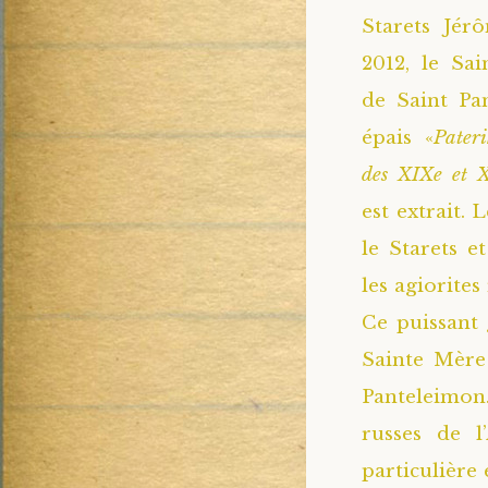
Starets Jér
2012, le Sa
de Saint Pa
épais «
Pater
des XIXe et X
est extrait.
le Starets e
les agiorite
Ce puissant 
Sainte Mère
Panteleimon.
russes de l
particulière