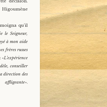
tte décision.
ère Higoumène
moigna qu’il
ie le Seigneur,
voyé à mon aide
es frères russes
 «
L’expérience
dèle, conseiller
la direction des
ante
».