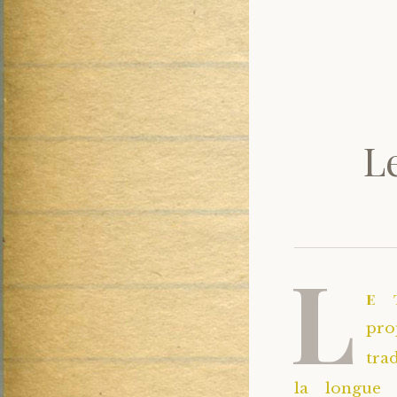
L
L
e 
pr
tra
la longue 