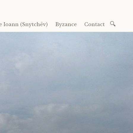
Recherc
e Ioann (Snytchëv)
Byzance
Contact