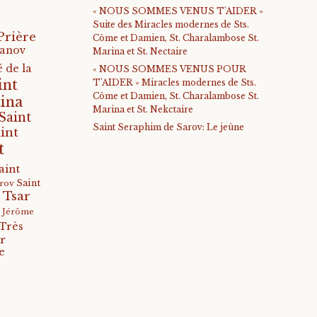
« NOUS SOMMES VENUS T'AIDER »
Suite des Miracles modernes de Sts.
Prière
Côme et Damien, St. Charalambose St.
anov
Marina et St. Nectaire
 de la
« NOUS SOMMES VENUS POUR
int
T'AIDER » Miracles modernes de Sts.
Côme et Damien, St. Charalambose St.
ina
Marina et St. Nekctaire
Saint
Saint Seraphim de Sarov: Le jeûne
int
t
aint
Saint
arov
 Tsar
s Jérôme
Très
r
e