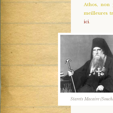
Athos, non 
meilleures t
ici
.
Starets Macaire (Souch