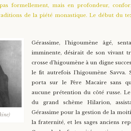
pas formellement, mais en profondeur, conf
raditions de la piété monastique. Le début du te
Gérassime, l’higoumène âgé, sent
imminente, désirait de son vivant t
crosse d’higoumène à un digne succe
le fit autrefois l’higoumène Savva.
porta sur le Père Macaire sans q
aucune prétention du côté russe. Le
du grand schème Hilarion, assist
Gérassime pour la gestion de la moit
kine)
la fraternité, et les sages anciens re