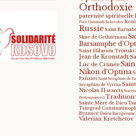
Orthodoxie
paternité spirituelle
Rom
Père Guennadi Belovolov
Russie
Saint Barnabé
Sa
Skite de Gethsémani
Barsanuphe d'Opt
Saint Hilarion Troitski
Jean de Kronstadt
Sa
Sain
Luc de Crimée
Nikon d'Optina
S
Païssios
Saint Seraphim de S
Saint
Seraphim de Vyritsa
Nicolas II
starets
Staret
Tradition
(Solomentsov)
Tsa
Sainte Mère de Dieu
Tsargrad Constantinopl
Byzance
Union Européenne
Valerian Kretchetov