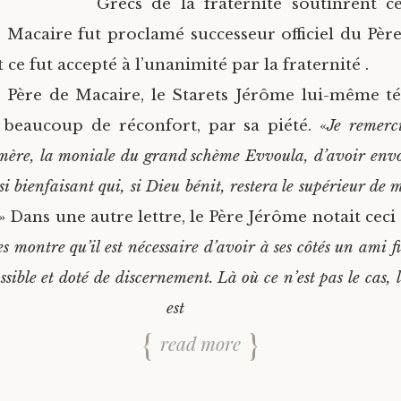
Grecs de la fraternité soutinrent ce
re Macaire fut proclamé successeur officiel du P
 ce fut accepté à l’unanimité par la fraternité .
 Père de Macaire, le Starets Jérôme lui-même té
 beaucoup de réconfort, par sa piété. «
Je remerc
a mère, la moniale du grand schème Evvoula, d’avoir en
bienfaisant qui, si Dieu bénit, restera le supérieur de m
» Dans une autre lettre, le Père Jérôme notait ceci :
s montre qu’il est nécessaire d’avoir à ses côtés un ami fi
ssible et doté de discernement. Là où ce n’est pas le cas, 
s est afflige
read more