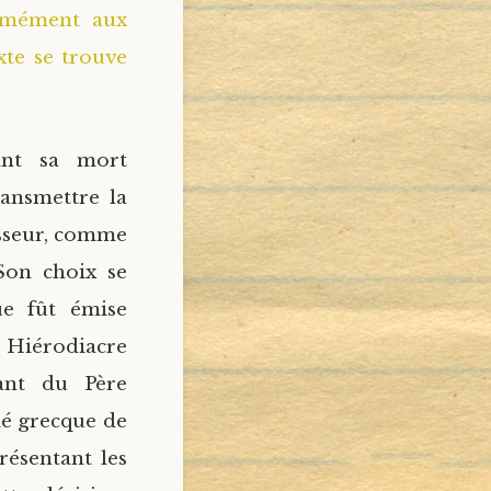
ormément aux
xte se trouve
ant sa mort
ransmettre la
sseur, comme
 Son choix se
ue fût émise
 Hiérodiacre
ant du Père
ié grecque de
présentant les