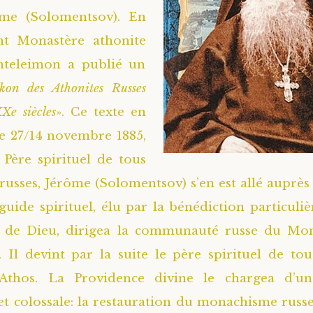
ôme (Solomentsov). En
int Monastère athonite
nteleimon a publié un
ikon des Athonites Russes
Xe siècles
». Ce texte en
 Le 27/14 novembre 1885,
t Père spirituel de tous
s russes, Jérôme (Solomentsov) s’en est allé auprès
guide spirituel, élu par la bénédiction particuliè
 de Dieu, dirigea la communauté russe du Mon
 Il devint par la suite le père spirituel de to
’Athos. La Providence divine le chargea d’u
 et colossale: la restauration du monachisme russ