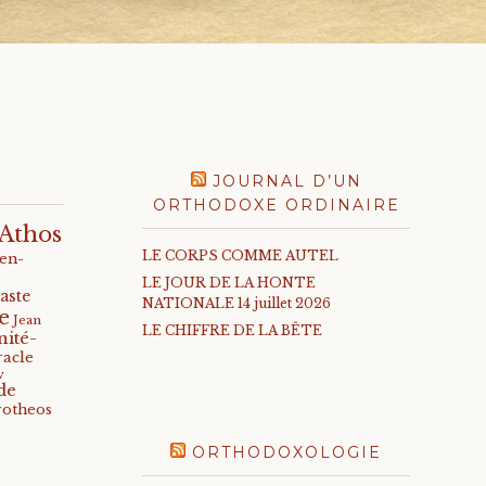
JOURNAL D’UN
ORTHODOXE ORDINAIRE
Athos
LE CORPS COMME AUTEL
-en-
LE JOUR DE LA HONTE
aste
NATIONALE 14 juillet 2026
e
Jean
LE CHIFFRE DE LA BÊTE
nité-
racle
v
de
rotheos
ORTHODOXOLOGIE