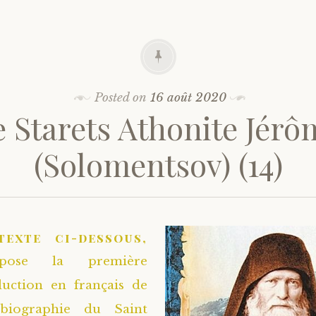
Posted on
16 août 2020
e Starets Athonite Jérô
(Solomentsov) (14)
texte ci-dessous,
opose la première
duction en français de
biographie du Saint