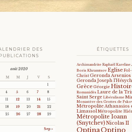
ALENDRIER DES
ÉTIQUETTES
PUBLICATIONS
Archimandrite Raphaël Kareline
août 2020
Eglise
Fol
Boris Khramtsov
Geronda Arsenios
Christ
M
M
J
V
S
Geronda Joseph l'Hésych
Histoir
1
Grèce
Géorgie
Laure de la Tri
4
5
6
7
8
Romanidès
Saint Serge
Mi
Libéralisme
11
12
13
14
15
Monastère des Grottes de Psko
Métropolite Athanasios 
18
19
20
21
22
Limassol
Métropolite Hié
25
26
27
28
29
Métropolite Ioann
(Snytchev)
Nicolas II
Optino
Optina
Sep »