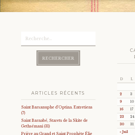
Rechercher :
C
D
L
ARTICLES RÉCENTS
2
3
9
10
Saint Barsanuphe d’Optina. Entretiens
16
17
(7)
23
24
Saint Barnabé, Starets de la Skite de
30
31
Gethsémani (31)
« Juil
Prière au Grand et Saint Prophète Élie