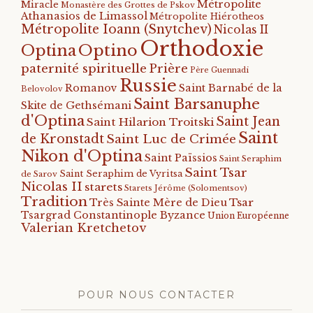
Métropolite
Miracle
Monastère des Grottes de Pskov
Athanasios de Limassol
Métropolite Hiérotheos
Métropolite Ioann (Snytchev)
Nicolas II
Orthodoxie
Optino
Optina
paternité spirituelle
Prière
Père Guennadi
Russie
Romanov
Saint Barnabé de la
Belovolov
Saint Barsanuphe
Skite de Gethsémani
d'Optina
Saint Jean
Saint Hilarion Troitski
Saint
de Kronstadt
Saint Luc de Crimée
Nikon d'Optina
Saint Païssios
Saint Seraphim
Saint Tsar
Saint Seraphim de Vyritsa
de Sarov
Nicolas II
starets
Starets Jérôme (Solomentsov)
Tradition
Tsar
Très Sainte Mère de Dieu
Tsargrad Constantinople Byzance
Union Européenne
Valerian Kretchetov
POUR NOUS CONTACTER