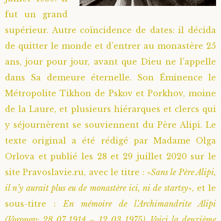
fut un grand
Saint Sophrony l’Athonite
Staritsa Marie Makovkine
Archimandrite Lazare (Abachidzé)
supérieur. Autre coïncidence de dates: il décida
Sainte Xenia
Natalia de Vyritsa
Geronda Arsenios le Spiléote
de quitter le monde et d’entrer au monastère 25
ans, jour pour jour, avant que Dieu ne l’appelle
Sainte Matrone de Moscou
Staritsa Anastasia
Gerondissa Makrina (Vassopoulou)
dans Sa demeure éternelle. Son Éminence le
Métropolite Tikhon de Pskov et Porkhov, moine
Archimandrite Nathanaël (Pospelov)
de la Laure, et plusieurs hiérarques et clercs qui
y séjournèrent se souviennent du Père Alipi. Le
Père Héliodore
texte original a été rédigé par Madame Olga
Orlova et publié les 28 et 29 juillet 2020 sur le
site Pravoslavie.ru, avec le titre : «
Sans le Père Alipi,
il n’y aurait plus eu de monastère ici, ni de startsy
», et le
sous-titre :
En mémoire de l’Archimandrite Alipi
(Voronov; 28 07 1914 – 12 03 1975). Voici la deuxième