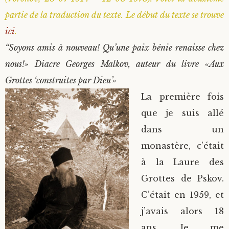
partie de la traduction du texte. Le début du texte se trouve
ici
.
“Soyons amis à nouveau! Qu’une paix bénie renaisse chez
nous!» Diacre Georges Malkov, auteur du livre «Aux
Grottes ‘construites par Dieu’»
La première fois
que je suis allé
dans un
monastère, c’était
à la Laure des
Grottes de Pskov.
C’était en 1959, et
j’avais alors 18
ans. Je me