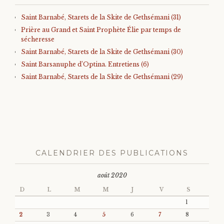
Saint Barnabé, Starets de la Skite de Gethsémani (31)
Prière au Grand et Saint Prophète Élie par temps de
sécheresse
Saint Barnabé, Starets de la Skite de Gethsémani (30)
Saint Barsanuphe d’Optina. Entretiens (6)
Saint Barnabé, Starets de la Skite de Gethsémani (29)
CALENDRIER DES PUBLICATIONS
août 2020
D
L
M
M
J
V
S
1
2
3
4
5
6
7
8