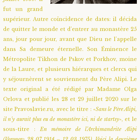
fut un grand
Saint Sophrony l’Athonite
Staritsa Marie Makovkine
Archimandrite Lazare (Abachidzé)
supérieur. Autre coïncidence de dates: il décida
Sainte Xenia
Natalia de Vyritsa
Geronda Arsenios le Spiléote
de quitter le monde et d’entrer au monastère 25
ans, jour pour jour, avant que Dieu ne l’appelle
Sainte Matrone de Moscou
Staritsa Anastasia
Gerondissa Makrina (Vassopoulou)
dans Sa demeure éternelle. Son Éminence le
Métropolite Tikhon de Pskov et Porkhov, moine
Archimandrite Nathanaël (Pospelov)
de la Laure, et plusieurs hiérarques et clercs qui
y séjournèrent se souviennent du Père Alipi. Le
Père Héliodore
texte original a été rédigé par Madame Olga
Orlova et publié les 28 et 29 juillet 2020 sur le
site Pravoslavie.ru, avec le titre : «
Sans le Père Alipi,
il n’y aurait plus eu de monastère ici, ni de startsy
», et le
sous-titre :
En mémoire de l’Archimandrite Alipi
(Voronov; 28 07 1914 – 12 03 1975). Voici la deuxième