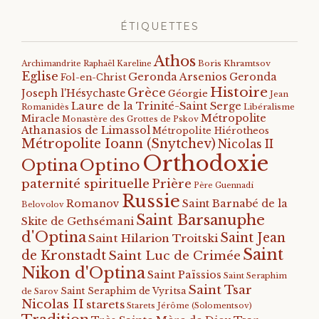
ÉTIQUETTES
Athos
Archimandrite Raphaël Kareline
Boris Khramtsov
Eglise
Geronda Arsenios
Geronda
Fol-en-Christ
Histoire
Grèce
Joseph l'Hésychaste
Géorgie
Jean
Laure de la Trinité-Saint Serge
Romanidès
Libéralisme
Métropolite
Miracle
Monastère des Grottes de Pskov
Athanasios de Limassol
Métropolite Hiérotheos
Métropolite Ioann (Snytchev)
Nicolas II
Orthodoxie
Optino
Optina
paternité spirituelle
Prière
Père Guennadi
Russie
Romanov
Saint Barnabé de la
Belovolov
Saint Barsanuphe
Skite de Gethsémani
d'Optina
Saint Jean
Saint Hilarion Troitski
Saint
de Kronstadt
Saint Luc de Crimée
Nikon d'Optina
Saint Païssios
Saint Seraphim
Saint Tsar
Saint Seraphim de Vyritsa
de Sarov
Nicolas II
starets
Starets Jérôme (Solomentsov)