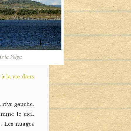
de la Volga
 à la vie dans
a rive gauche,
omme le ciel,
s. Les nuages