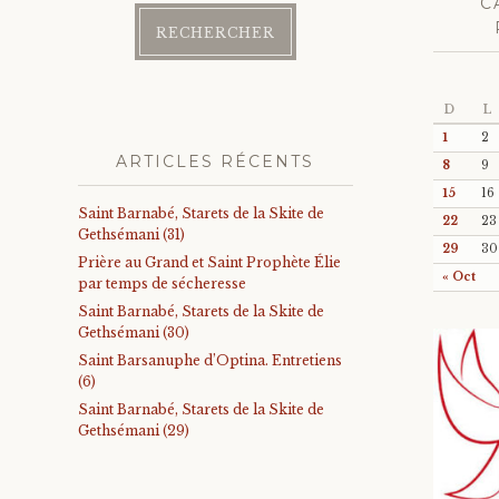
C
D
L
1
2
ARTICLES RÉCENTS
8
9
15
16
Saint Barnabé, Starets de la Skite de
22
23
Gethsémani (31)
29
30
Prière au Grand et Saint Prophète Élie
« Oct
par temps de sécheresse
Saint Barnabé, Starets de la Skite de
Gethsémani (30)
Saint Barsanuphe d’Optina. Entretiens
(6)
Saint Barnabé, Starets de la Skite de
Gethsémani (29)