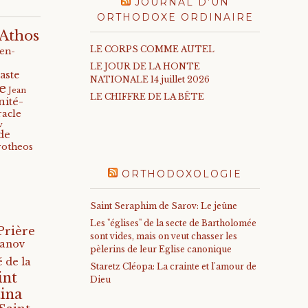
JOURNAL D’UN
ORTHODOXE ORDINAIRE
Athos
LE CORPS COMME AUTEL
-en-
LE JOUR DE LA HONTE
aste
NATIONALE 14 juillet 2026
e
Jean
LE CHIFFRE DE LA BÊTE
nité-
racle
v
de
rotheos
ORTHODOXOLOGIE
Saint Seraphim de Sarov: Le jeûne
Les "églises" de la secte de Bartholomée
Prière
sont vides, mais on veut chasser les
anov
pèlerins de leur Eglise canonique
 de la
Staretz Cléopa: La crainte et l'amour de
int
Dieu
ina