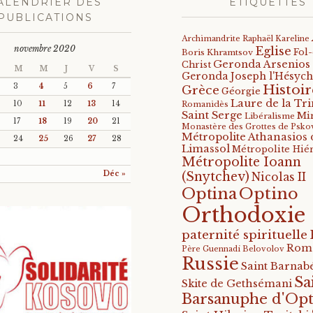
ALENDRIER DES
ÉTIQUETTES
PUBLICATIONS
Archimandrite Raphaël Kareline
novembre 2020
Eglise
Fol
Boris Khramtsov
Geronda Arsenios
Christ
M
M
J
V
S
Geronda Joseph l'Hésych
Histoir
3
4
5
6
7
Grèce
Géorgie
Laure de la Tri
10
11
12
13
14
Romanidès
Saint Serge
Mi
Libéralisme
17
18
19
20
21
Monastère des Grottes de Psko
Métropolite Athanasios 
24
25
26
27
28
Limassol
Métropolite Hié
Métropolite Ioann
Déc »
(Snytchev)
Nicolas II
Optino
Optina
Orthodoxie
paternité spirituelle
Rom
Père Guennadi Belovolov
Russie
Saint Barnabé
Sa
Skite de Gethsémani
Barsanuphe d'Opt