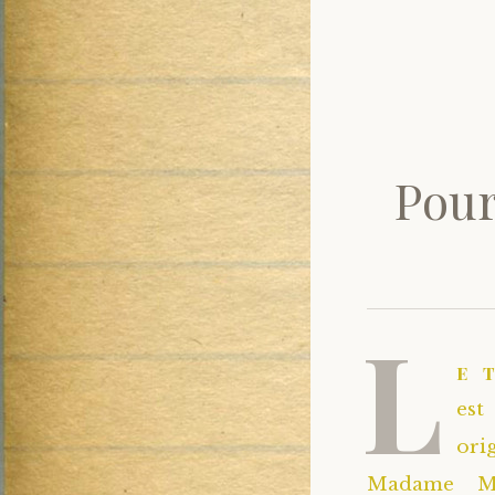
Pour 
L
e 
est
ori
Madame Ma