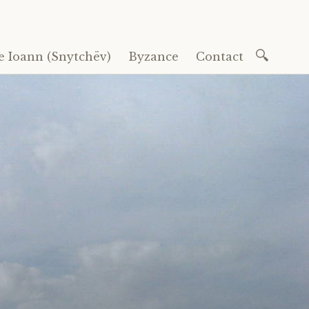
Recherc
e Ioann (Snytchëv)
Byzance
Contact