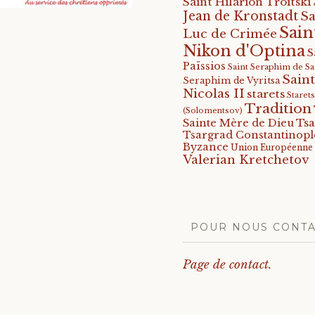
Saint Hilarion Troitski
Jean de Kronstadt
Sa
Sain
Luc de Crimée
Nikon d'Optina
S
Païssios
Saint Seraphim de S
Saint
Seraphim de Vyritsa
Nicolas II
starets
Staret
Tradition
(Solomentsov)
Tsa
Sainte Mère de Dieu
Tsargrad Constantinopl
Byzance
Union Européenne
Valerian Kretchetov
POUR NOUS CONT
Page de contact.