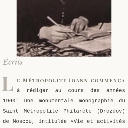
Saint Sophrony l’Athonite
Staritsa Marie Makovkine
Archimandrite Lazare (Abachidzé)
Sainte Xenia
Natalia de Vyritsa
Geronda Arsenios le Spiléote
Sainte Matrone de Moscou
Staritsa Anastasia
Gerondissa Makrina (Vassopoulou)
Archimandrite Nathanaël (Pospelov)
Écrits
L
Père Héliodore
e Métropolite Ioann commença
à rédiger au cours des années
1960′ une monumentale monographie du
Saint Métropolite Philarète (Drozdov)
de Moscou, intitulée «Vie et activités