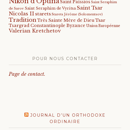
Nikon d'Optina
Saint Païssios
Saint Seraphim
Saint Tsar
Saint Seraphim de Vyritsa
de Sarov
Nicolas II
starets
Starets Jérôme (Solomentsov)
Tradition
Tsar
Très Sainte Mère de Dieu
Tsargrad Constantinople Byzance
Union Européenne
Valerian Kretchetov
POUR NOUS CONTACTER
Page de contact.
JOURNAL D’UN ORTHODOXE
ORDINAIRE