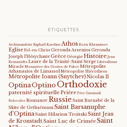
ÉTIQUETTES
Athos
Archimandrite Raphaël Kareline
Boris Khramtsov
Eglise
Geronda Arsenios
Geronda
Fol-en-Christ
Histoire
Grèce
Joseph l'Hésychaste
Géorgie
Jean
Laure de la Trinité-Saint Serge
Romanidès
Libéralisme
Métropolite
Miracle
Monastère des Grottes de Pskov
Athanasios de Limassol
Métropolite Hiérotheos
Métropolite Ioann (Snytchev)
Nicolas II
Orthodoxie
Optino
Optina
paternité spirituelle
Prière
Père Guennadi
Russie
Romanov
Saint Barnabé de la
Belovolov
Saint Barsanuphe
Skite de Gethsémani
d'Optina
Saint Jean
Saint Hilarion Troitski
Saint
de Kronstadt
Saint Luc de Crimée