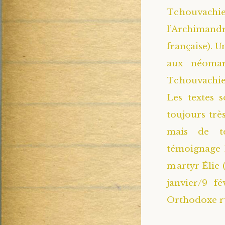
Tchouvach
l’Archiman
française). U
aux néomar
Tchouvachie.
Les textes s
toujours très
mais de t
témoignage h
martyr Élie 
janvier/9 fé
Orthodoxe r