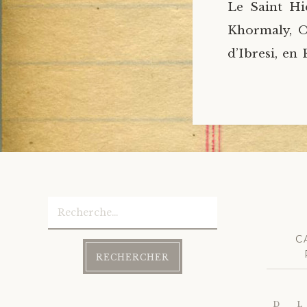
Le Saint Hi
Khormaly, O
d’Ibresi, en
Rechercher :
C
D
L