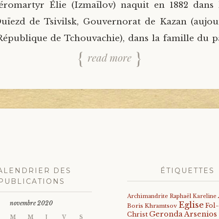
éromartyr Élie (Izmaïlov) naquit en 1882 dans l
uïezd de Tsivilsk, Gouvernorat de Kazan (aujou
 République de Tchouvachie), dans la famille du p
read more
ALENDRIER DES
ÉTIQUETTES
PUBLICATIONS
Archimandrite Raphaël Kareline
novembre 2020
Eglise
Fol
Boris Khramtsov
Geronda Arsenios
Christ
M
M
J
V
S