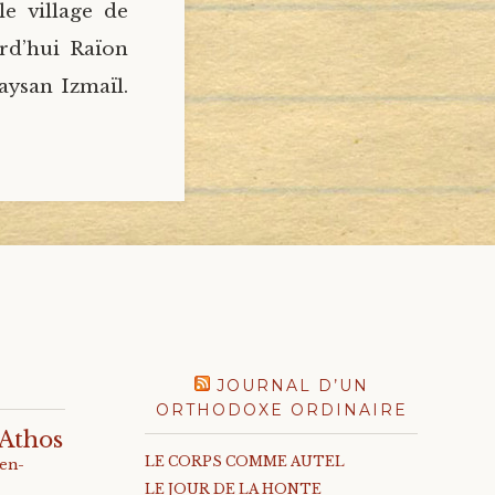
e village de
rd’hui Raïon
aysan Izmaïl.
JOURNAL D’UN
ORTHODOXE ORDINAIRE
Athos
LE CORPS COMME AUTEL
-en-
LE JOUR DE LA HONTE