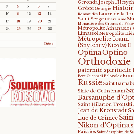
Geronda Joseph l'Hésych
Histoir
3
4
5
6
7
Grèce
Géorgie
Laure de la Tri
10
11
12
13
14
Romanidès
Saint Serge
Mi
Libéralisme
17
18
19
20
21
Monastère des Grottes de Psko
Métropolite Athanasios 
24
25
26
27
28
Limassol
Métropolite Hié
Métropolite Ioann
Déc »
(Snytchev)
Nicolas II
Optino
Optina
Orthodoxie
paternité spirituelle
Rom
Père Guennadi Belovolov
Russie
Saint Barnabé
Sa
Skite de Gethsémani
Barsanuphe d'Opt
Saint Hilarion Troitski
Jean de Kronstadt
Sa
Sain
Luc de Crimée
Nikon d'Optina
S
Païssios
Saint Seraphim de S