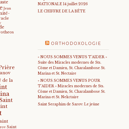
aste
NATIONALE 14 juillet 2026
e
Jean
LE CHIFFRE DE LA BÊTE
nité-
racle
v
de
rotheos
ORTHODOXOLOGIE
« NOUS SOMMES VENUS T'AIDER »
Suite des Miracles modernes de Sts.
Prière
Côme et Damien, St. Charalambose St.
anov
Marina et St. Nectaire
 de la
« NOUS SOMMES VENUS POUR
int
T'AIDER » Miracles modernes de Sts.
Côme et Damien, St. Charalambose St.
ina
Marina et St. Nekctaire
Saint
Saint Seraphim de Sarov: Le jeûne
int
t
aint
Saint
arov