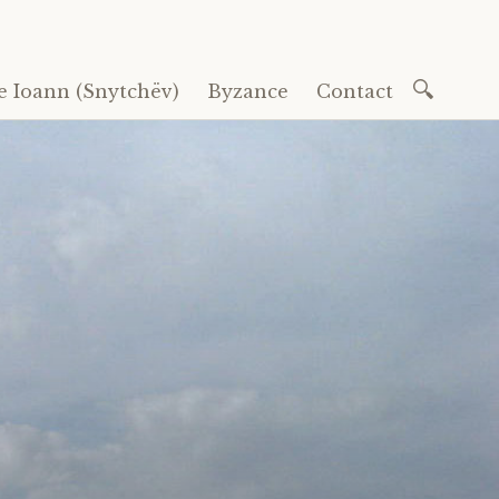
Recherc
e Ioann (Snytchëv)
Byzance
Contact