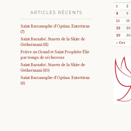
1
2
ARTICLES RÉCENTS
8
9
15
16
Saint Barsanuphe d’Optina. Entretiens
22
23
(7)
29
30
Saint Barnabé, Starets de la Skite de
« Oct
Gethsémani (31)
Prière au Grand et Saint Prophète Élie
par temps de sécheresse
Saint Barnabé, Starets de la Skite de
Gethsémani (30)
Saint Barsanuphe d’Optina. Entretiens
(6)