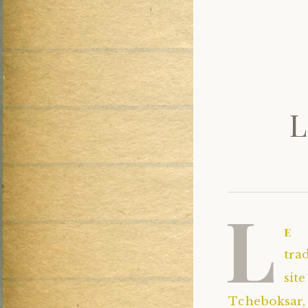
L
L
e 
tra
sit
Tcheboksar