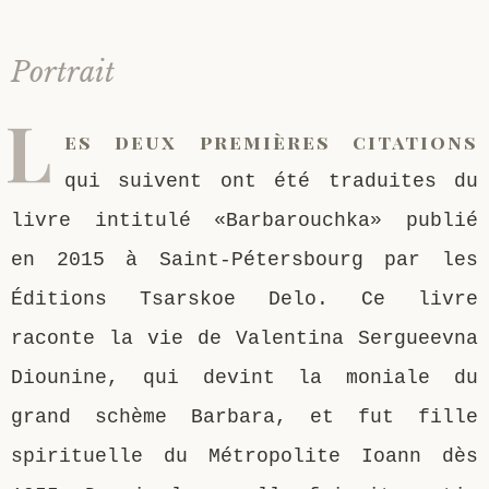
Saint Sophrony l’Athonite
Staritsa Marie Makovkine
Archimandrite Lazare (Abachidzé)
Portrait
Sainte Xenia
Natalia de Vyritsa
Geronda Arsenios le Spiléote
L
es deux premières citations
Sainte Matrone de Moscou
Staritsa Anastasia
Gerondissa Makrina (Vassopoulou)
qui suivent ont été traduites du
Archimandrite Nathanaël (Pospelov)
livre intitulé «Barbarouchka» publié
en 2015 à Saint-Pétersbourg par les
Père Héliodore
Éditions Tsarskoe Delo. Ce livre
raconte la vie de Valentina Sergueevna
Diounine, qui devint la moniale du
grand schème Barbara, et fut fille
spirituelle du Métropolite Ioann dès