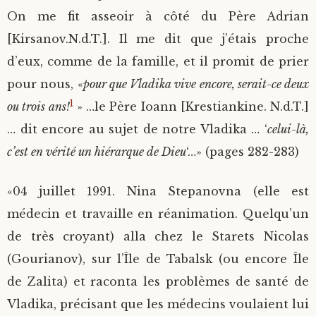
On me fit asseoir à côté du Père Adrian
[Kirsanov.N.d.T.]. Il me dit que j’étais proche
d’eux, comme de la famille, et il promit de prier
pour nous, «
pour que Vladika vive encore, serait-ce deux
1
ou trois ans!
» …le Père Ioann [Krestiankine. N.d.T.]
… dit encore au sujet de notre Vladika … ‘
celui-là,
c’est en vérité un hiérarque de Dieu
‘…» (pages 282-283)
«04 juillet 1991. Nina Stepanovna (elle est
médecin et travaille en réanimation. Quelqu’un
de très croyant) alla chez le Starets Nicolas
(Gourianov), sur l’Île de Tabalsk (ou encore Île
de Zalita) et raconta les problèmes de santé de
Vladika, précisant que les médecins voulaient lui