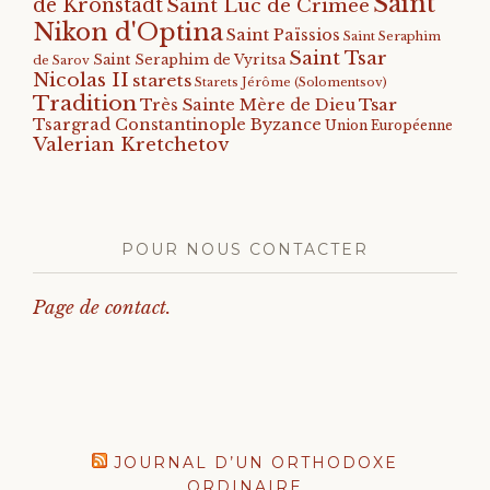
Saint
de Kronstadt
Saint Luc de Crimée
Nikon d'Optina
Saint Païssios
Saint Seraphim
Saint Tsar
Saint Seraphim de Vyritsa
de Sarov
Nicolas II
starets
Starets Jérôme (Solomentsov)
Tradition
Tsar
Très Sainte Mère de Dieu
Tsargrad Constantinople Byzance
Union Européenne
Valerian Kretchetov
POUR NOUS CONTACTER
Page de contact.
JOURNAL D’UN ORTHODOXE
ORDINAIRE