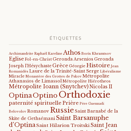
ÉTIQUETTES
Athos
Archimandrite Raphaël Kareline
Boris Khramtsov
Eglise
Geronda Arsenios
Geronda
Fol-en-Christ
Histoire
Grèce
Joseph l'Hésychaste
Géorgie
Jean
Laure de la Trinité-Saint Serge
Romanidès
Libéralisme
Métropolite
Miracle
Monastère des Grottes de Pskov
Athanasios de Limassol
Métropolite Hiérotheos
Métropolite Ioann (Snytchev)
Nicolas II
Orthodoxie
Optino
Optina
paternité spirituelle
Prière
Père Guennadi
Russie
Romanov
Saint Barnabé de la
Belovolov
Saint Barsanuphe
Skite de Gethsémani
d'Optina
Saint Jean
Saint Hilarion Troitski