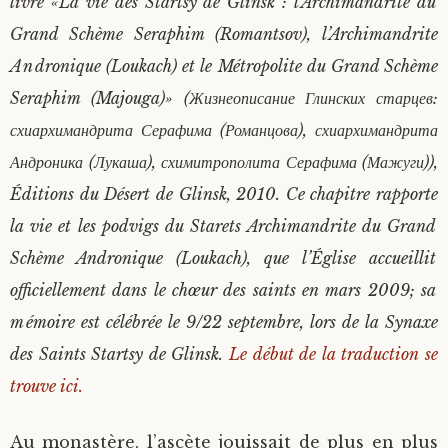
livre «La vie des Startsy de Glinsk : l’Archimandrite du
Saint Sophrony l’Athonite
Staritsa Marie Makovkine
Archimandrite Lazare (Abachidzé)
Grand Schème Seraphim (Romantsov), l’Archimandrite
Andronique (Loukach) et le Métropolite du Grand Schème
Sainte Xenia
Natalia de Vyritsa
Geronda Arsenios le Spiléote
Seraphim (Majouga)» (Жизнеописание Глинских старцев:
схиархимандрита Серафима (Романцова), схиархимандрита
Sainte Matrone de Moscou
Staritsa Anastasia
Gerondissa Makrina (Vassopoulou)
Андроника (Лукаша), схимитрополита Серафима (Мажуги)),
Éditions du Désert de Glinsk, 2010. Ce chapitre rapporte
Archimandrite Nathanaël (Pospelov)
la vie et les podvigs du Starets Archimandrite du Grand
Père Héliodore
Schème Andronique (Loukach), que l’Église accueillit
officiellement dans le chœur des saints en mars 2009; sa
mémoire est célébrée le 9/22 septembre, lors de la Synaxe
des Saints Startsy de Glinsk.
Le début de la traduction se
trouve ici.
Au monastère, l’ascète jouissait de plus en plus