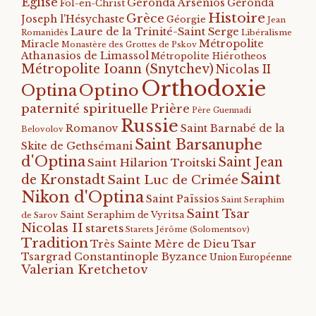
Eglise
Geronda Arsenios
Geronda
Fol-en-Christ
Histoire
Grèce
Joseph l'Hésychaste
Géorgie
Jean
Laure de la Trinité-Saint Serge
Romanidès
Libéralisme
Métropolite
Miracle
Monastère des Grottes de Pskov
Athanasios de Limassol
Métropolite Hiérotheos
Métropolite Ioann (Snytchev)
Nicolas II
Orthodoxie
Optino
Optina
paternité spirituelle
Prière
Père Guennadi
Russie
Romanov
Saint Barnabé de la
Belovolov
Saint Barsanuphe
Skite de Gethsémani
d'Optina
Saint Jean
Saint Hilarion Troitski
Saint
de Kronstadt
Saint Luc de Crimée
Nikon d'Optina
Saint Païssios
Saint Seraphim
Saint Tsar
Saint Seraphim de Vyritsa
de Sarov
Nicolas II
starets
Starets Jérôme (Solomentsov)
Tradition
Tsar
Très Sainte Mère de Dieu
Tsargrad Constantinople Byzance
Union Européenne
Valerian Kretchetov