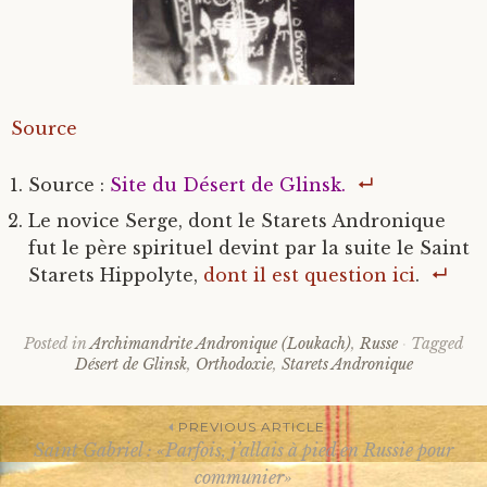
Source
Source :
Site du Désert de Glinsk.
Le novice Serge, dont le Starets Andronique
fut le père spirituel devint par la suite le Saint
Starets Hippolyte,
dont il est question ici
.
Posted in
Archimandrite Andronique (Loukach)
,
Russe
Tagged
Désert de Glinsk
,
Orthodoxie
,
Starets Andronique
PREVIOUS ARTICLE
Saint Gabriel : «Parfois, j’allais à pied en Russie pour
communier»