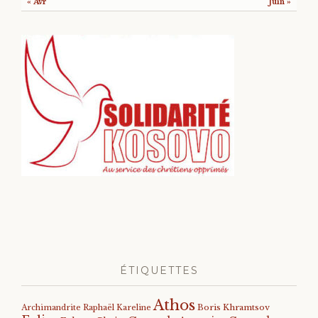
« Avr
Juin »
ÉTIQUETTES
Athos
Archimandrite Raphaël Kareline
Boris Khramtsov