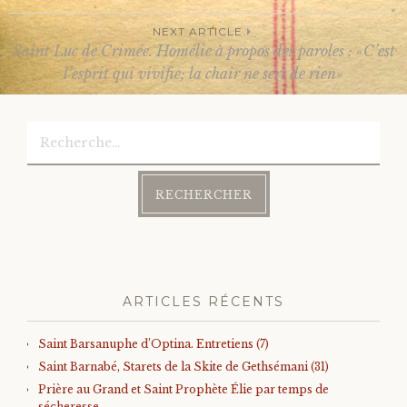
Post
NEXT ARTICLE
navigation
Saint Luc de Crimée. Homélie à propos des paroles : «C’est
l’esprit qui vivifie; la chair ne sert de rien»
Rechercher :
ARTICLES RÉCENTS
Saint Barsanuphe d’Optina. Entretiens (7)
Saint Barnabé, Starets de la Skite de Gethsémani (31)
Prière au Grand et Saint Prophète Élie par temps de
sécheresse