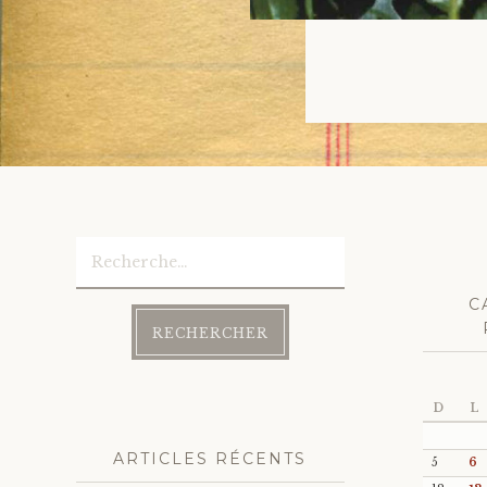
Rechercher :
C
D
L
ARTICLES RÉCENTS
5
6