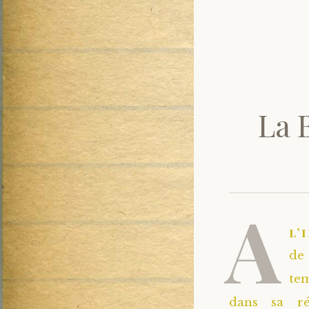
La 
A
l’
de
te
dans sa r