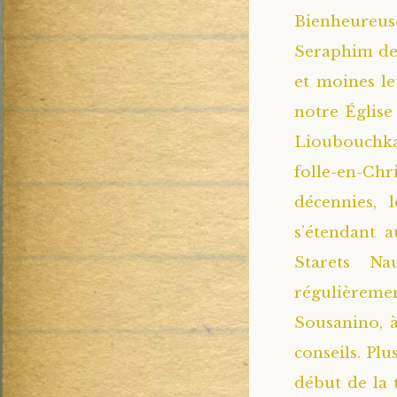
Bienheureuse
Seraphim de 
et moines l
notre Église
Lioubouchka
folle-en-Ch
décennies, 
s’étendant a
Starets Na
régulièreme
Sousanino, à
conseils. Plu
début de la 