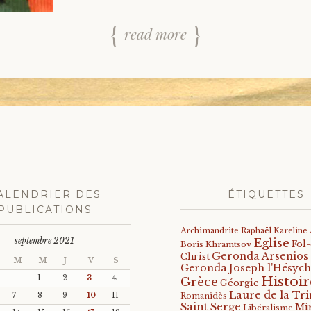
read more
ALENDRIER DES
ÉTIQUETTES
PUBLICATIONS
Archimandrite Raphaël Kareline
septembre 2021
Eglise
Fol
Boris Khramtsov
Geronda Arsenios
Christ
M
M
J
V
S
Geronda Joseph l'Hésych
Histoir
1
2
3
4
Grèce
Géorgie
Laure de la Tri
7
8
9
10
11
Romanidès
Saint Serge
Mi
Libéralisme