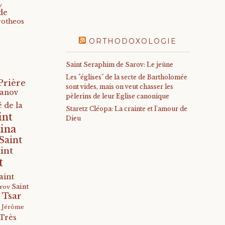
v
de
rotheos
ORTHODOXOLOGIE
Saint Seraphim de Sarov: Le jeûne
Les "églises" de la secte de Bartholomée
Prière
sont vides, mais on veut chasser les
anov
pèlerins de leur Eglise canonique
 de la
Staretz Cléopa: La crainte et l'amour de
int
Dieu
ina
Saint
int
t
aint
Saint
arov
 Tsar
s Jérôme
Très