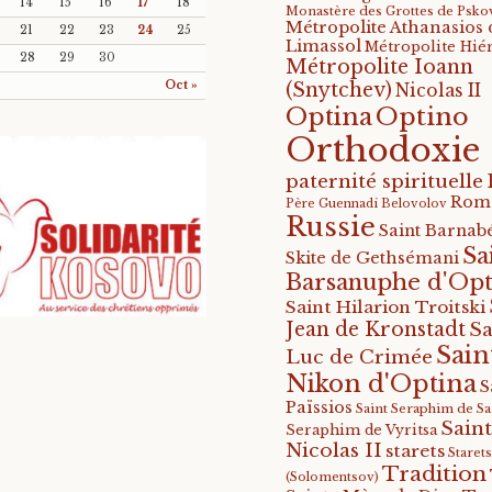
14
15
16
17
18
Monastère des Grottes de Psko
Métropolite Athanasios 
21
22
23
24
25
Limassol
Métropolite Hié
28
29
30
Métropolite Ioann
Oct »
(Snytchev)
Nicolas II
Optino
Optina
Orthodoxie
paternité spirituelle
Rom
Père Guennadi Belovolov
Russie
Saint Barnabé
Sa
Skite de Gethsémani
Barsanuphe d'Opt
Saint Hilarion Troitski
Jean de Kronstadt
Sa
Sain
Luc de Crimée
Nikon d'Optina
S
Païssios
Saint Seraphim de S
Saint
Seraphim de Vyritsa
Nicolas II
starets
Staret
Tradition
(Solomentsov)