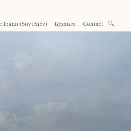
Recherc
e Ioann (Snytchëv)
Byzance
Contact