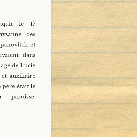
aquit le 17
aysanne des
epanovitch et
ivaient dans
nage de Lucie
et auxiliaire
père était le
 paroisse.