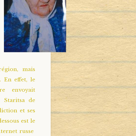
région, mais
 En effet, le
re envoyait
 Staritsa de
iction et ses
dessous est le
nternet russe