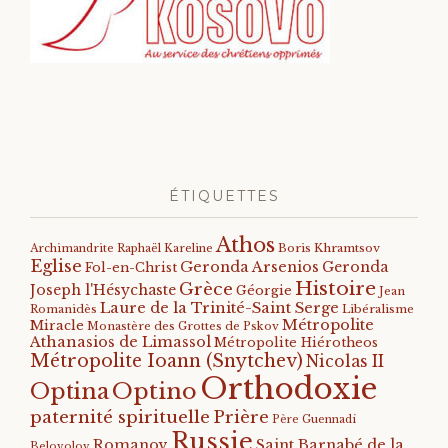
ÉTIQUETTES
Athos
Archimandrite Raphaël Kareline
Boris Khramtsov
Eglise
Geronda Arsenios
Geronda
Fol-en-Christ
Histoire
Grèce
Joseph l'Hésychaste
Géorgie
Jean
Laure de la Trinité-Saint Serge
Romanidès
Libéralisme
Métropolite
Miracle
Monastère des Grottes de Pskov
Athanasios de Limassol
Métropolite Hiérotheos
Métropolite Ioann (Snytchev)
Nicolas II
Orthodoxie
Optino
Optina
paternité spirituelle
Prière
Père Guennadi
Russie
Romanov
Saint Barnabé de la
Belovolov