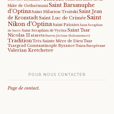
Saint Barsanuphe
Skite de Gethsémani
d'Optina
Saint Jean
Saint Hilarion Troitski
Saint
de Kronstadt
Saint Luc de Crimée
Nikon d'Optina
Saint Païssios
Saint Seraphim
Saint Tsar
Saint Seraphim de Vyritsa
de Sarov
Nicolas II
starets
Starets Jérôme (Solomentsov)
Tradition
Tsar
Très Sainte Mère de Dieu
Tsargrad Constantinople Byzance
Union Européenne
Valerian Kretchetov
POUR NOUS CONTACTER
Page de contact.