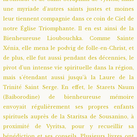
une myriade d’autres saints justes et moines
Saint Sophrony l’Athonite
Staritsa Marie Makovkine
Archimandrite Lazare (Abachidzé)
leur tiennent compagnie dans ce coin de Ciel de
Sainte Xenia
Natalia de Vyritsa
Geronda Arsenios le Spiléote
notre Église Triomphante. Il en est ainsi de la
Bienheureuse Lioubouchka. Comme Sainte
Sainte Matrone de Moscou
Staritsa Anastasia
Gerondissa Makrina (Vassopoulou)
Xénia, elle mena le podvig de folle-en-Christ, et
de plus, elle fut aussi pendant des décennies, le
Archimandrite Nathanaël (Pospelov)
pivot d’un intense vie spirituelle dans la région,
mais s’étendant aussi jusqu’à la Laure de la
Père Héliodore
Trinité Saint Serge. En effet, le Starets Naum
(Baiborodine) de bienheureuse mémoire
envoyait régulièrement ses propres enfants
spirituels auprès de la Staritsa de Sousanino, à
proximité de Vyritsa, pour y recueillir sa
bénédiction et ses conseils. Plusieurs livres ont