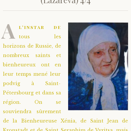
Saint Hilarion (Troïtski)
Saint Spyridon
Métropolite Zénobe (Majouga)
Archimandrite Adrien (Kirsanov)
Entretiens
A
Saint Jean de Kronstadt
Archimandrite Alipi (Voronov)
Famille spirituelle
l’instar de
tous les
Saint Laurent de Tchernigov
Archimandrite Andronique (Loukach)
Portraits
horizons de Russie, de
nombreux saints et
Saint Nikon d’Optina
Archimandrite Athénogène (Agapov)
bienheureux ont en
leur temps mené leur
Saint Seraphim de Sarov
Higoumène Boris (Kramtsov)
podvig à Saint-
Saint Seraphim de Vyritsa
Bienheureuses et Staritsas
Pétersbourg et dans sa
région. On se
Saint Serge de Radonège
Bienheureuse Lioubouchka
Geronda Grigorios de Dochiariou
souviendra sûrement
de la Bienheureuse Xénia, de Saint Jean de
Saint Siméon (Jelnine)
Bienheureuse Maria Ivanovna
Archimandrite Hippolyte (Khaline)
Kronstadt et de Saint Seraphim de Vyritsa, mais