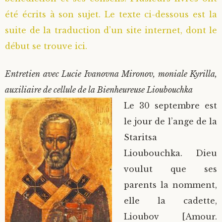
été écrits à son sujet. Le texte ci-dessous est la
suite de la traduction d’un site internet, dont le
début se trouve ici.
Entretien avec Lucie Ivanovna Mironov, moniale Kyrilla,
auxiliaire de cellule de la Bienheureuse Lioubouchka
Le 30 septembre est
le jour de l’ange de la
Staritsa
Lioubouchka. Dieu
voulut que ses
parents la nomment,
elle la cadette,
Lioubov [Amour.