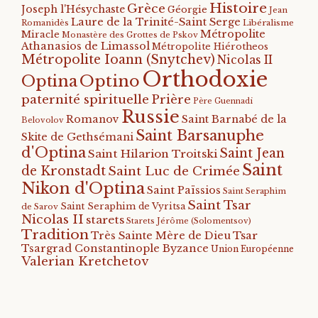
Histoire
Grèce
Joseph l'Hésychaste
Géorgie
Jean
Laure de la Trinité-Saint Serge
Romanidès
Libéralisme
Métropolite
Miracle
Monastère des Grottes de Pskov
Athanasios de Limassol
Métropolite Hiérotheos
Métropolite Ioann (Snytchev)
Nicolas II
Orthodoxie
Optino
Optina
paternité spirituelle
Prière
Père Guennadi
Russie
Romanov
Saint Barnabé de la
Belovolov
Saint Barsanuphe
Skite de Gethsémani
d'Optina
Saint Jean
Saint Hilarion Troitski
Saint
de Kronstadt
Saint Luc de Crimée
Nikon d'Optina
Saint Païssios
Saint Seraphim
Saint Tsar
Saint Seraphim de Vyritsa
de Sarov
Nicolas II
starets
Starets Jérôme (Solomentsov)
Tradition
Tsar
Très Sainte Mère de Dieu
Tsargrad Constantinople Byzance
Union Européenne
Valerian Kretchetov