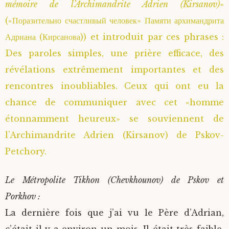
mémoire de l’Archimandrite Adrien (Kirsanov)
»
Saint Sophrony l’Athonite
Staritsa Marie Makovkine
Archimandrite Lazare (Abachidzé)
(«Поразительно счастливый человек» Памяти архимандрита
Адриана (Кирсанова)) et introduit par ces phrases :
Sainte Xenia
Natalia de Vyritsa
Geronda Arsenios le Spiléote
Des paroles simples, une prière efficace, des
révélations extrêmement importantes et des
Sainte Matrone de Moscou
Staritsa Anastasia
Gerondissa Makrina (Vassopoulou)
rencontres inoubliables. Ceux qui ont eu la
chance de communiquer avec cet «homme
Archimandrite Nathanaël (Pospelov)
étonnamment heureux» se souviennent de
Père Héliodore
l’Archimandrite Adrien (Kirsanov) de Pskov-
Petchory.
Le Métropolite Tikhon (Chevkhounov) de Pskov et
Porkhov :
La dernière fois que j’ai vu le Père d’Adrian,
c’était il y a environ un mois. Il était très faible,