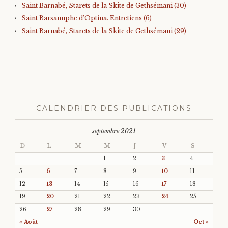
Saint Barnabé, Starets de la Skite de Gethsémani (30)
Saint Barsanuphe d’Optina. Entretiens (6)
Saint Barnabé, Starets de la Skite de Gethsémani (29)
CALENDRIER DES PUBLICATIONS
septembre 2021
D
L
M
M
J
V
S
1
2
3
4
5
6
7
8
9
10
11
12
13
14
15
16
17
18
19
20
21
22
23
24
25
26
27
28
29
30
« Août
Oct »