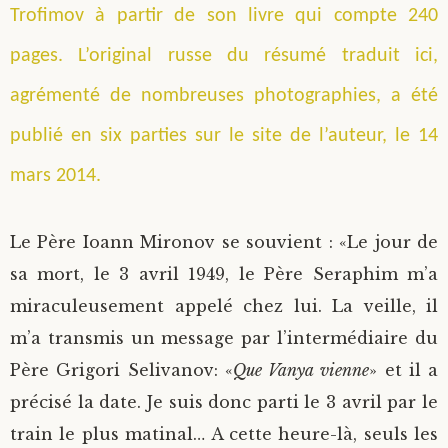
Trofimov à partir de son livre qui compte 240
Saint Sophrony l’Athonite
Staritsa Marie Makovkine
Archimandrite Lazare (Abachidzé)
pages. L’original russe du résumé traduit ici,
Sainte Xenia
Natalia de Vyritsa
Geronda Arsenios le Spiléote
agrémenté de nombreuses photographies, a été
publié en six parties sur le site de l’auteur, le 14
Sainte Matrone de Moscou
Staritsa Anastasia
Gerondissa Makrina (Vassopoulou)
mars 2014.
Archimandrite Nathanaël (Pospelov)
Le Père Ioann Mironov se souvient : «Le jour de
Père Héliodore
sa mort, le 3 avril 1949, le Père Seraphim m’a
miraculeusement appelé chez lui. La veille, il
m’a transmis un message par l’intermédiaire du
Père Grigori Selivanov: «
Que Vanya vienne
» et il a
précisé la date. Je suis donc parti le 3 avril par le
train le plus matinal… A cette heure-là, seuls les