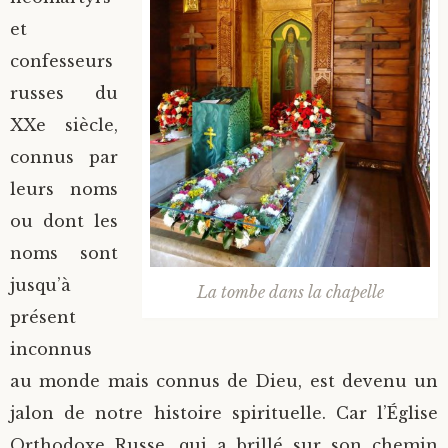
et
confesseurs
russes du
XXe siècle,
connus par
leurs noms
ou dont les
noms sont
jusqu’à
La tombe dans la chapelle
présent
inconnus
au monde mais connus de Dieu, est devenu un
jalon de notre histoire spirituelle. Car l’Église
Orthodoxe Russe, qui a brillé sur son chemin