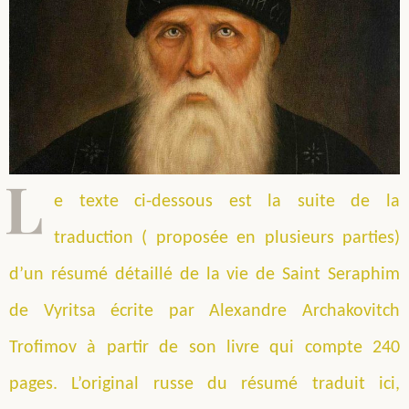
L
e texte ci-dessous est la suite de la
traduction ( proposée en plusieurs parties)
d’un résumé détaillé de la vie de Saint Seraphim
de Vyritsa écrite par Alexandre Archakovitch
Trofimov à partir de son livre qui compte 240
pages. L’original russe du résumé traduit ici,