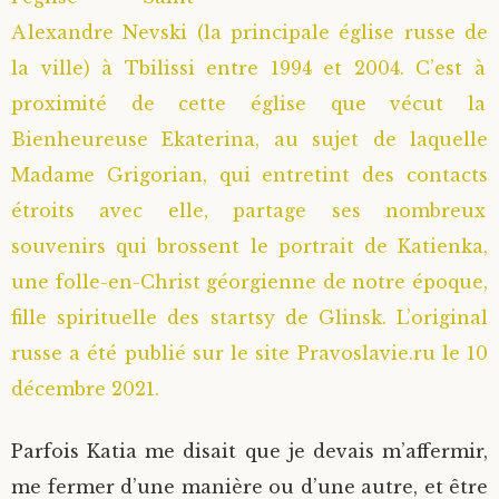
Alexandre Nevski (la principale église russe de
Saint Sophrony l’Athonite
Staritsa Marie Makovkine
Archimandrite Lazare (Abachidzé)
la ville) à Tbilissi entre 1994 et 2004. C’est à
Sainte Xenia
Natalia de Vyritsa
Geronda Arsenios le Spiléote
proximité de cette église que vécut la
Bienheureuse Ekaterina, au sujet de laquelle
Sainte Matrone de Moscou
Staritsa Anastasia
Gerondissa Makrina (Vassopoulou)
Madame Grigorian, qui entretint des contacts
étroits avec elle, partage ses nombreux
Archimandrite Nathanaël (Pospelov)
souvenirs qui brossent le portrait de Katienka,
une folle-en-Christ géorgienne de notre époque,
Père Héliodore
fille spirituelle des startsy de Glinsk. L’original
russe a été publié sur le site Pravoslavie.ru le 10
décembre 2021.
Parfois Katia me disait que je devais m’affermir,
me fermer d’une manière ou d’une autre, et être