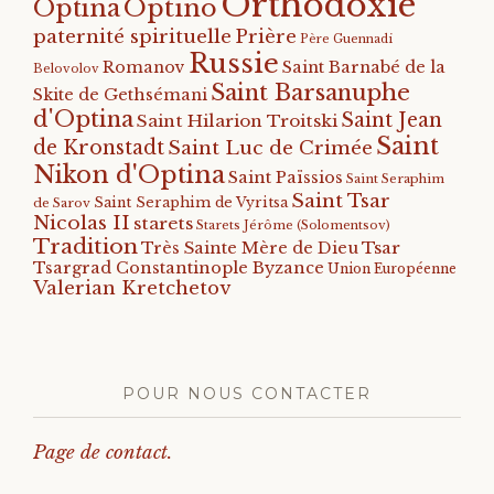
Orthodoxie
Optino
Optina
paternité spirituelle
Prière
Père Guennadi
Russie
Romanov
Saint Barnabé de la
Belovolov
Saint Barsanuphe
Skite de Gethsémani
d'Optina
Saint Jean
Saint Hilarion Troitski
Saint
de Kronstadt
Saint Luc de Crimée
Nikon d'Optina
Saint Païssios
Saint Seraphim
Saint Tsar
Saint Seraphim de Vyritsa
de Sarov
Nicolas II
starets
Starets Jérôme (Solomentsov)
Tradition
Tsar
Très Sainte Mère de Dieu
Tsargrad Constantinople Byzance
Union Européenne
Valerian Kretchetov
POUR NOUS CONTACTER
Page de contact.