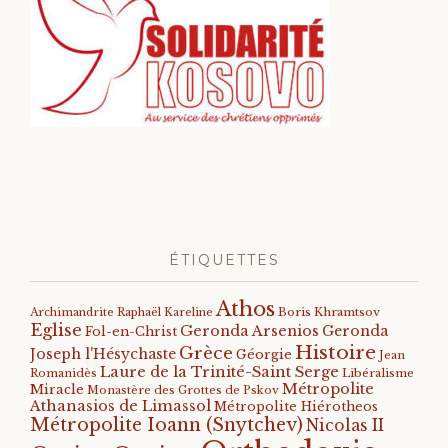
ÉTIQUETTES
Athos
Archimandrite Raphaël Kareline
Boris Khramtsov
Eglise
Geronda Arsenios
Geronda
Fol-en-Christ
Histoire
Grèce
Joseph l'Hésychaste
Géorgie
Jean
Laure de la Trinité-Saint Serge
Romanidès
Libéralisme
Métropolite
Miracle
Monastère des Grottes de Pskov
Athanasios de Limassol
Métropolite Hiérotheos
Métropolite Ioann (Snytchev)
Nicolas II