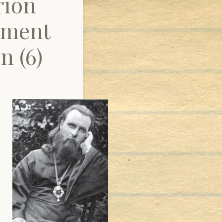
rion
tament
n (6)