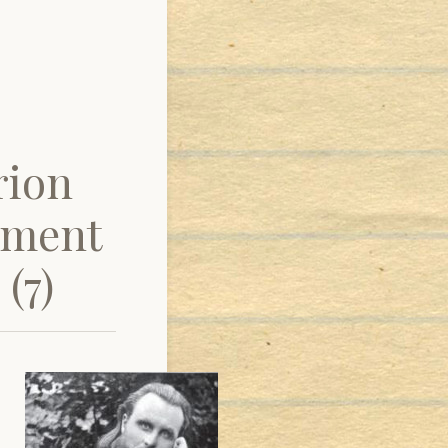
rion
tament
(7)