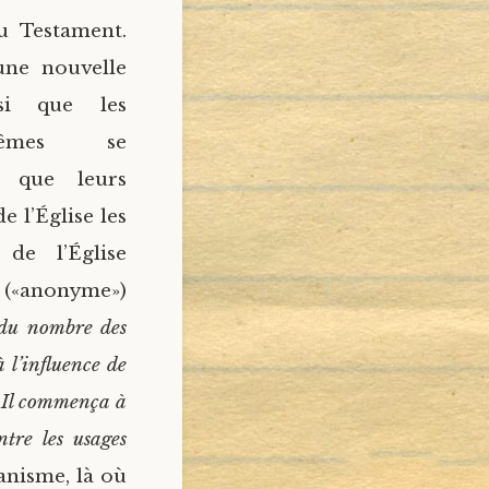
u Testament.
une nouvelle
nsi que les
mêmes se
i que leurs
e l’Église les
 de l’Église
u («anonyme»)
du nombre des
 l’influence de
. Il commença à
ntre les usages
anisme, là où