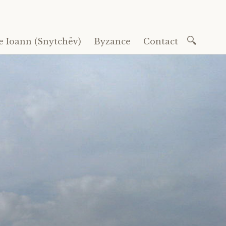
Recherc
e Ioann (Snytchëv)
Byzance
Contact