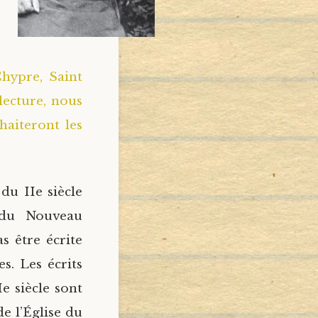
hypre, Saint
 lecture, nous
haiteront les
du IIe siècle
e du Nouveau
s être écrite
s. Les écrits
e siècle sont
e l’Église du