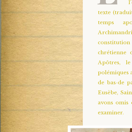
l
texte (tradu
temps apo
Archimandrit
constitution
chrétienne 
Apôtres, l
polémiques a
de bas-de p
Eusèbe, Saint
avons omis c
examiner.