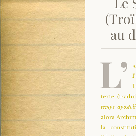
Le 
(Troï
au d
L’
l
l
texte (tradu
temps apostoli
alors Archim
la constit