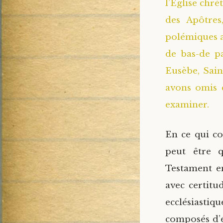
l’Église chré
des Apôtres
polémiques a
de bas-de p
Eusèbe, Saint
avons omis c
examiner.
En ce qui co
peut être q
Testament en
avec certitu
ecclésiastiq
composés d’é