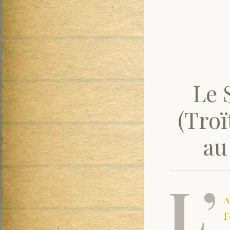
Le 
(Troï
au
L’
l