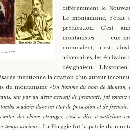
différemment le Nouvea
Le montanisme, c’était 
prédication. C’est ai
montanistes eux–
nommaient, c’est ains
Césarée
adversaires, les écrivains d
désignaient. L’historien
sarée mentionne la citation d’un auteur inconn
uts du montanisme «
Un homme du nom de Montan, 
nts, mu par un désir excessif de primauté, fut soumis à
t tomba soudain dans un état de possession et de frénésie
conter des choses étranges, c’est-à-dire à vaticiner co
es temps anciens
». La Phrygie fut la patrie du mont