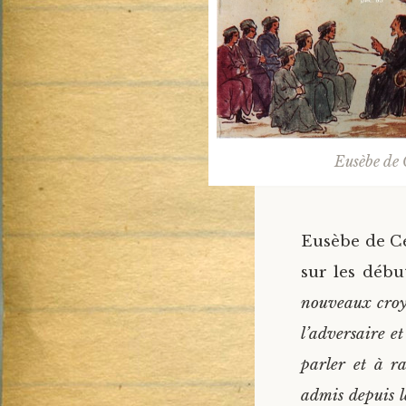
Eusèbe de 
Eusèbe de Cé
sur les déb
nouveaux croya
l’adversaire e
parler et à ra
admis depuis l