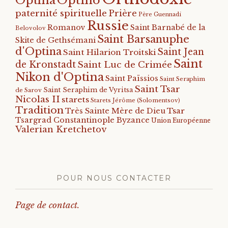
Optina
paternité spirituelle
Prière
Père Guennadi
Russie
Romanov
Saint Barnabé de la
Belovolov
Saint Barsanuphe
Skite de Gethsémani
d'Optina
Saint Jean
Saint Hilarion Troitski
Saint
de Kronstadt
Saint Luc de Crimée
Nikon d'Optina
Saint Païssios
Saint Seraphim
Saint Tsar
Saint Seraphim de Vyritsa
de Sarov
Nicolas II
starets
Starets Jérôme (Solomentsov)
Tradition
Tsar
Très Sainte Mère de Dieu
Tsargrad Constantinople Byzance
Union Européenne
Valerian Kretchetov
POUR NOUS CONTACTER
Page de contact.