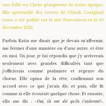
une folle-en-Christ géorgienne de notre époque,
Saint Sophrony l’Athonite
Staritsa Marie Makovkine
Archimandrite Lazare (Abachidzé)
fille spirituelle des startsy de Glinsk. L’original
russe a été publié sur le site Pravoslavie.ru le 10
Sainte Xenia
Natalia de Vyritsa
Geronda Arsenios le Spiléote
décembre 2021.
Sainte Matrone de Moscou
Staritsa Anastasia
Gerondissa Makrina (Vassopoulou)
Parfois Katia me disait que je devais m’affermir,
Archimandrite Nathanaël (Pospelov)
me fermer d’une manière ou d’une autre, et être
en moi. Un jour, je lui répondis que j’y arriverais
Père Héliodore
seulement avec grandes difficultés tant que
j’officierais comme psalmiste et régente du
chœur. Elle opina de la tête, confirmant son
accord avec ce que j’avais dit, et puis, elle fit
comme si elle écoutait quelque chose. Et ensuite,
elle me dit :
«Oui, ils ont dit qu’ils t’aideront!».