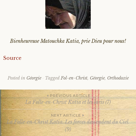
Bienheureuse Matouchka Katia, prie Dieu pour nous!
Source
Posted in
Géorgie
Tagged
Fol-en-Christ
,
Géorgie
,
Orthodoxie
PREVIOUS ARTICLE
La Folle-en-Christ Katia et les laris (7)
Post
NEXT ARTICLE
La Folle-en-Christ Katia. Les forces descendent du Ciel.
navigation
(9)