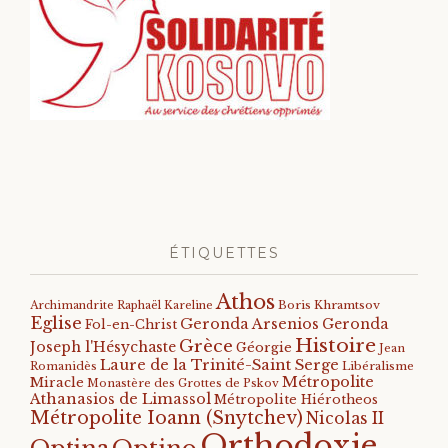
ÉTIQUETTES
Athos
Archimandrite Raphaël Kareline
Boris Khramtsov
Eglise
Geronda Arsenios
Geronda
Fol-en-Christ
Histoire
Grèce
Joseph l'Hésychaste
Géorgie
Jean
Laure de la Trinité-Saint Serge
Romanidès
Libéralisme
Métropolite
Miracle
Monastère des Grottes de Pskov
Athanasios de Limassol
Métropolite Hiérotheos
Métropolite Ioann (Snytchev)
Nicolas II
Orthodoxie
Optino