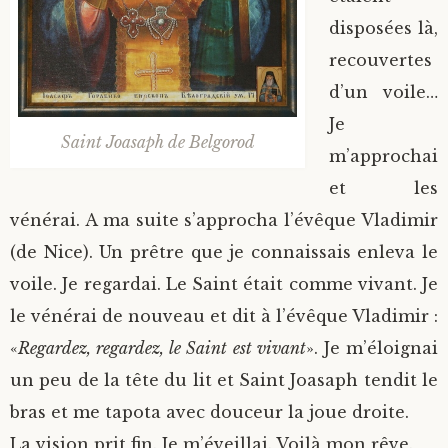
disposées là,
recouvertes
d’un voile…
Je
Saint Joasaph de Belgorod
m’approchai
et les
vénérai. A ma suite s’approcha l’évêque Vladimir
(de Nice). Un prêtre que je connaissais enleva le
voile. Je regardai. Le Saint était comme vivant. Je
le vénérai de nouveau et dit à l’évêque Vladimir :
«
Regardez, regardez, le Saint est vivant
». Je m’éloignai
un peu de la tête du lit et Saint Joasaph tendit le
bras et me tapota avec douceur la joue droite.
La vision prit fin. Je m’éveillai. Voilà mon rêve.