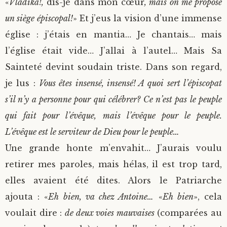
«
Vladika!,
dis-je dans mon cœur
, mais on me propose
un siège épiscopal!
» Et j’eus la vision d’une immense
église : j’étais en mantia… Je chantais… mais
l’église était vide… J’allai à l’autel… Mais Sa
Sainteté devint soudain triste. Dans son regard,
je lus :
Vous êtes insensé, insensé! A quoi sert l’épiscopat
s’il n’y a personne pour qui célébrer? Ce n’est pas le peuple
qui fait pour l’évêque, mais l’évêque pour le peuple.
L’évêque est le serviteur de Dieu pour le peuple…
Une grande honte m’envahit… J’aurais voulu
retirer mes paroles, mais hélas, il est trop tard,
elles avaient été dites. Alors le Patriarche
ajouta : «
Eh bien, va chez Antoine…
«
Eh bien
», cela
voulait dire :
de deux voies mauvaises
(comparées au