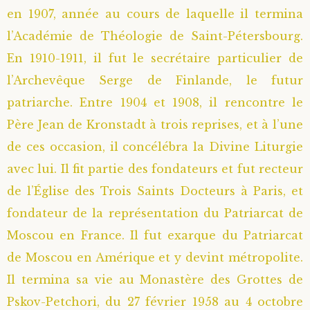
en 1907, année au cours de laquelle il termina
Saint Sophrony l’Athonite
Staritsa Marie Makovkine
Archimandrite Lazare (Abachidzé)
l’Académie de Théologie de Saint-Pétersbourg.
En 1910-1911, il fut le secrétaire particulier de
Sainte Xenia
Natalia de Vyritsa
Geronda Arsenios le Spiléote
l’Archevêque Serge de Finlande, le futur
Sainte Matrone de Moscou
Staritsa Anastasia
Gerondissa Makrina (Vassopoulou)
patriarche. Entre 1904 et 1908, il rencontre le
Père Jean de Kronstadt à trois reprises, et à l’une
Archimandrite Nathanaël (Pospelov)
de ces occasion, il concélébra la Divine Liturgie
avec lui. Il fit partie des fondateurs et fut recteur
Père Héliodore
de l’Église des Trois Saints Docteurs à Paris, et
fondateur de la représentation du Patriarcat de
Moscou en France. Il fut exarque du Patriarcat
de Moscou en Amérique et y devint métropolite.
Il termina sa vie au Monastère des Grottes de
Pskov-Petchori, du 27 février 1958 au 4 octobre