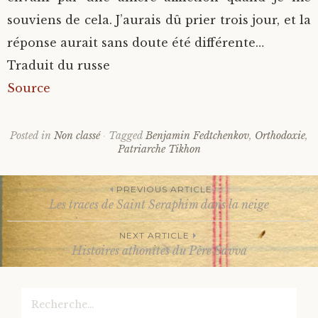
souviens de cela. J’aurais dû prier trois jour, et la
réponse aurait sans doute été différente…
Traduit du russe
Source
Posted in
Non classé
Tagged
Benjamin Fedtchenkov
,
Orthodoxie
,
Patriarche Tikhon
PREVIOUS ARTICLE
Les traces de Saint Seraphim dans la neige
Post
NEXT ARTICLE
Histoires athonites du Père Savva
navigation
Rechercher :