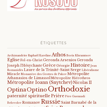
ÉTIQUETTES
Athos
Archimandrite Raphaël Kareline
Boris Khramtsov
Eglise
Geronda Arsenios
Geronda
Fol-en-Christ
Histoire
Grèce
Joseph l'Hésychaste
Géorgie
Jean
Laure de la Trinité-Saint Serge
Romanidès
Libéralisme
Métropolite
Miracle
Monastère des Grottes de Pskov
Athanasios de Limassol
Métropolite Hiérotheos
Métropolite Ioann (Snytchev)
Nicolas II
Orthodoxie
Optino
Optina
paternité spirituelle
Prière
Père Guennadi
Russie
Romanov
Saint Barnabé de la
Belovolov