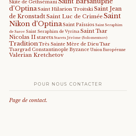
Saint Barsanuphe
Skite de Gethsémani
d'Optina
Saint Jean
Saint Hilarion Troitski
Saint
de Kronstadt
Saint Luc de Crimée
Nikon d'Optina
Saint Païssios
Saint Seraphim
Saint Tsar
Saint Seraphim de Vyritsa
de Sarov
Nicolas II
starets
Starets Jérôme (Solomentsov)
Tradition
Tsar
Très Sainte Mère de Dieu
Tsargrad Constantinople Byzance
Union Européenne
Valerian Kretchetov
POUR NOUS CONTACTER
Page de contact.