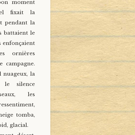
 bon moment
l fixait la
nt pendant la
s battaient le
ls enfonçaient
s ornières
e campagne.
el nuageux, la
 le silence
eaux, les
pressentiment,
 neige tomba,
id, glacial.