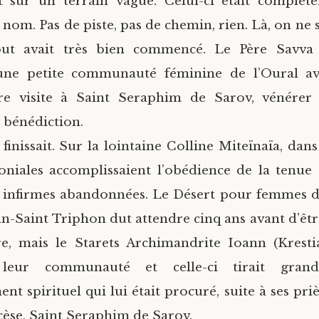
t sur un terrain vague. Celui-ci était complète
n nom. Pas de piste, pas de chemin, rien. Là, on ne 
ut avait très bien commencé. Le Père Savva 
une petite communauté féminine de l’Oural av
dre visite à Saint Seraphim de Sarov, vénérer s
 bénédiction.
finissait. Sur la lointaine Colline Miteïnaïa, dan
niales accomplissaient l’obédience de la tenue
s infirmes abandonnées. Le Désert pour femmes 
n-Saint Triphon dut attendre cinq ans avant d’êt
e, mais le Starets Archimandrite Ioann (Krestia
leur communauté et celle-ci tirait gran
ent spirituel qui lui était procuré, suite à ses pr
scèse, Saint Seraphim de Sarov.