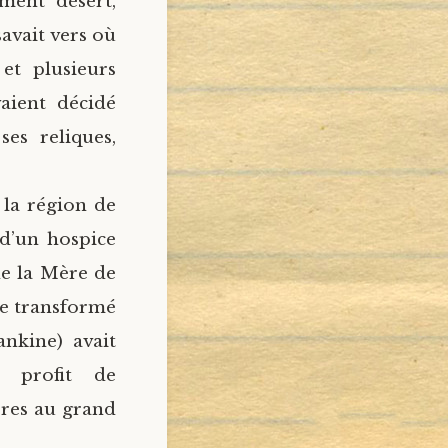
ment désert,
savait vers où
et plusieurs
aient décidé
es reliques,
s la région de
 d’un hospice
de la Mère de
re transformé
nkine) avait
d profit de
ières au grand