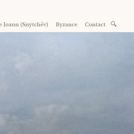
Recherc
e Ioann (Snytchëv)
Byzance
Contact