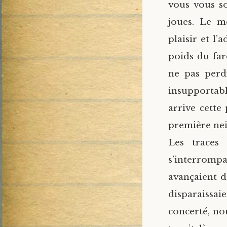
vous vous so
joues. Le m
plaisir et l’
poids du far
ne pas perdr
insupportab
arrive cette 
première nei
Les traces 
s’interrompai
avançaient da
disparaissai
concerté, nou