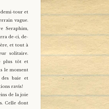
t demi-tour et
terrain vague.
re Seraphim,
rra de-ci, de-
ère, et tout à
r solitaire.
 plus tôt et
pas le moment
 des baie et
ions ravis!
ins de la joie
s. Celle dont