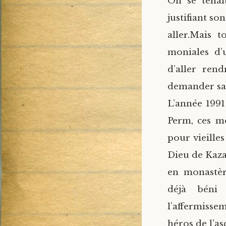
On se tenai
justifiant so
aller.
Mais to
moniales d’
d’aller ren
demander sa
L’année 1991 
Perm, ces mo
pour vieille
Dieu de Kaza
en monastèr
déjà béni 
l’affermissem
héros de l’a