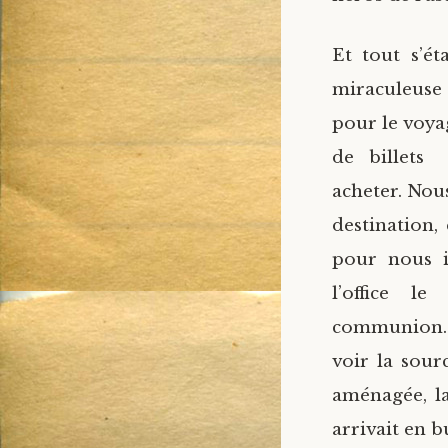
Et tout s’é
miraculeuse 
pour le voyage
de billets
acheter. Nou
destination,
pour nous i
l’office l
communion. A
voir la sour
aménagée, la 
arrivait en b