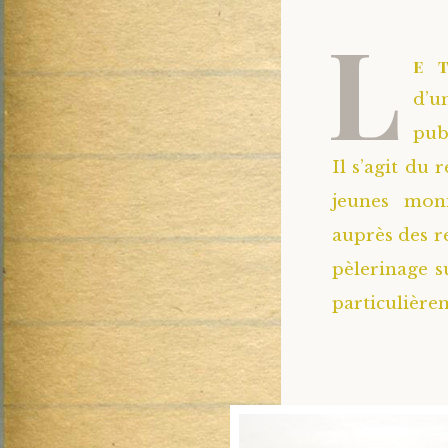
L
e 
d’u
publ
Il s’agit du
jeunes moni
auprès des r
pèlerinage s
particulière