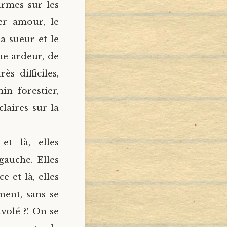
armes sur les
er amour, le
la sueur et le
ne ardeur, de
s difficiles,
n forestier,
claires sur la
et là, elles
 gauche. Elles
e et là, elles
ment, sans se
nvolé ?! On se