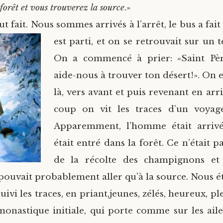
forêt et vous trouverez la source
.»
fut fait. Nous sommes arrivés à l’arrêt, le bus a fai
est p
arti, et on se retrouvait sur un 
On a commencé à prier: «Saint Pè
aide-nous à trouver ton désert!». On e
là, vers avant et puis revenant en arri
coup on vit les traces d’un voyageu
Apparemment, l’homme était arrivé
était entré dans la forêt. Ce n’était 
de la récolte des champignons et
ouvait probablement aller qu’à la source. Nous ét
ivi les traces, en priant,jeunes, zélés, heureux, ple
monastique initiale, qui porte comme sur les aile