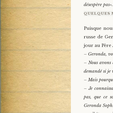
désespère pas».
QUELQUES M
Puisque nou
russe de Ger
jour au Père 
– Geronda, vou
– Nous avons 
demandé si je v
– Mais pourqu
– Je connaissa
pas, que ce s
Geronda Sophro