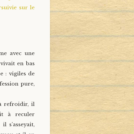
suivie sur le
sme avec une
 vivait en bas
 : vigiles de
fession pure,
refroidir, il
it à reculer
il s’asseyait,