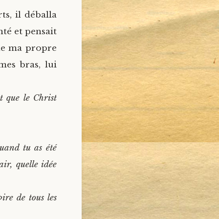
s, il déballa
nté et pensait
s de ma propre
mes bras, lui
 que le Christ
quand tu as été
air, quelle idée
pire de tous les