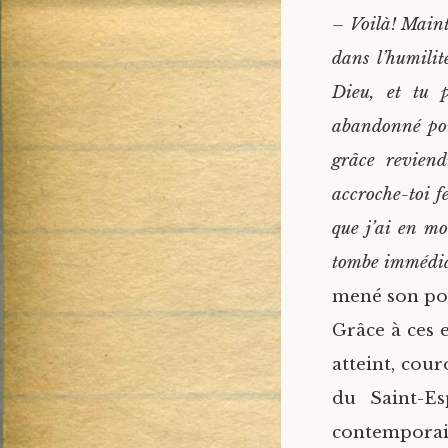
– Voilà! Maint
dans l’humilit
Dieu, et tu p
abandonné pou
grâce reviend
accroche-toi f
que j’ai en mo
tombe immédi
mené son pod
Grâce à ces 
atteint, cou
du Saint-Es
contemporain