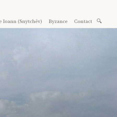
Recherc
e Ioann (Snytchëv)
Byzance
Contact