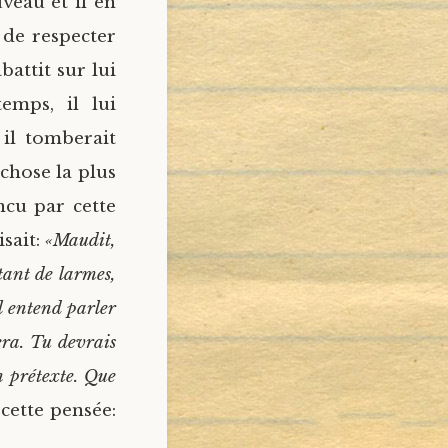
uveau et il en
 de respecter
battit sur lui
mps, il lui
 il tomberait
 chose la plus
ncu par cette
isait:
«Maudit,
 tant de larmes,
l entend parler
era. Tu devrais
n prétexte. Que
 cette pensée: