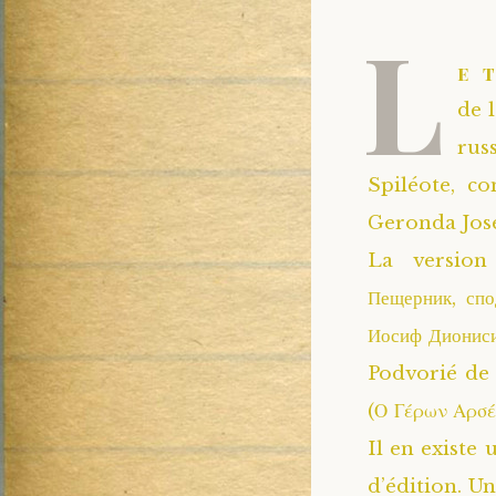
L
e 
de 
rus
Spiléote, c
Geronda Jose
La version 
Пещерник, сп
Иосиф Дионис
Podvorié de 
(Ο Γέρων Αρσέ
Il en existe
d’édition. Un