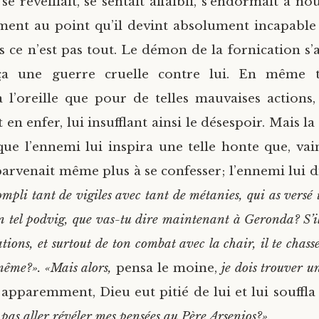
se réveillait, se sentait affaibli, s’endormait à no
ement au point qu’il devint absolument incapable
 ce n’est pas tout. Le démon de la fornication s’a
a une guerre cruelle contre lui. En même te
l’oreille que pour de telles mauvaises actions,
en enfer, lui insufflant ainsi le désespoir. Mais la
 que l’ennemi lui inspira une telle honte que, vai
parvenait même plus à se confesser; l’ennemi lui d
ompli tant de vigiles avec tant de métanies, qui as versé
un tel podvig, que vas-tu dire maintenant à Geronda? S’i
tions, et surtout de ton combat avec la chair, il te chass
même?». «Mais alors,
pensa le moine,
je dois trouver u
 apparemment, Dieu eut pitié de lui et lui souffla
 pas aller révéler mes pensées au Père Arsenios?».