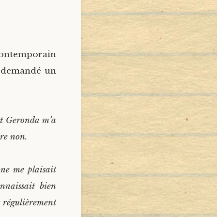
contemporain
ai demandé un
et Geronda m’a
ire non.
 ne me plaisait
nnaissait bien
r régulièrement