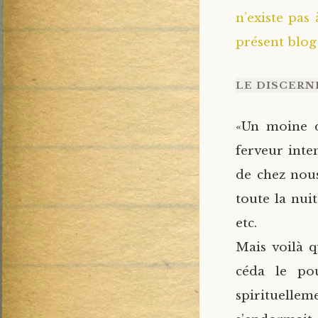
n’existe pas
présent blog
LE DISCERN
«Un moine d
ferveur inten
de chez nous
toute la nui
etc.
Mais voilà q
céda le pou
spirituelleme