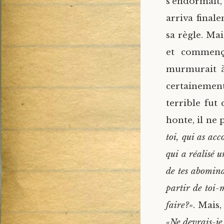
s’endormait, 
arriva final
sa règle.
Mais
et commenç
murmurait à 
certainement 
terrible fut
honte, il ne 
toi, qui as acc
qui a réalisé 
de tes abomina
partir de toi-
faire?»
. Mais,
«Ne devrais-je