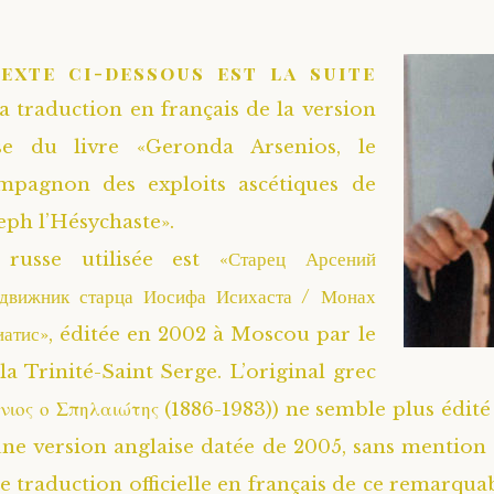
texte ci-dessous est la suite
la traduction en français de la version
se du livre «Geronda Arsenios, le
ompagnon des exploits ascétiques de
ph l’Hésychaste».
russe utilisée est «Старец Арсений
одвижник старца Иосифа Исихаста / Монах
иатис», éditée en 2002 à Moscou par le
la Trinité-Saint Serge. L’original grec
νιος ο Σπηλαιώτης (1886-1983)) ne semble plus édit
 une version anglaise datée de 2005, sans mention
e traduction officielle en français de ce remarquab