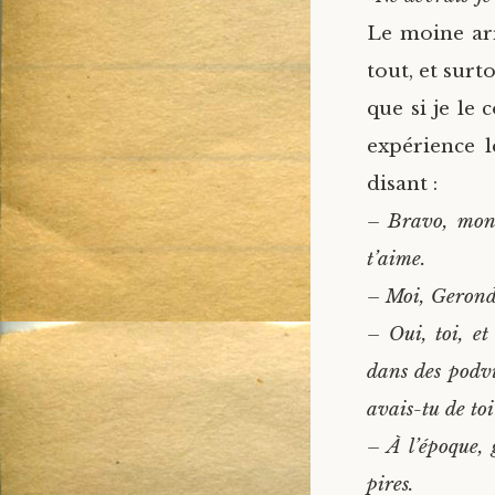
Le moine arr
tout, et surt
que si je le 
expérience l
disant :
– Bravo, mon 
t’aime.
– Moi, Geron
– Oui, toi, et
dans des podvig
avais-tu de t
– À l’époque, g
pires.