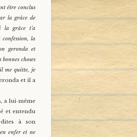
nt être conclus
par la grâce de
i la grâce t’a
confession, la
ton geronda et
s bonnes choses
l me quitte, je
eronda et il a
s, a lui-même
té et entendu
 dites à son
en enfer et ne