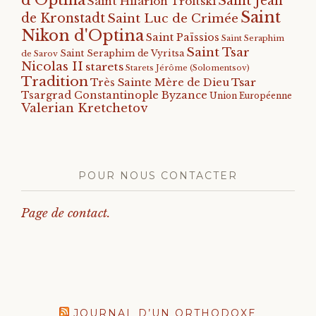
Saint Jean
Saint Hilarion Troitski
Saint
de Kronstadt
Saint Luc de Crimée
Nikon d'Optina
Saint Païssios
Saint Seraphim
Saint Tsar
Saint Seraphim de Vyritsa
de Sarov
Nicolas II
starets
Starets Jérôme (Solomentsov)
Tradition
Tsar
Très Sainte Mère de Dieu
Tsargrad Constantinople Byzance
Union Européenne
Valerian Kretchetov
POUR NOUS CONTACTER
Page de contact.
JOURNAL D’UN ORTHODOXE