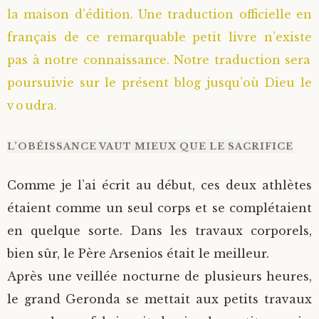
la maison d’édition. Une traduction officielle en
Saint Sophrony l’Athonite
Staritsa Marie Makovkine
Archimandrite Lazare (Abachidzé)
français de ce remarquable petit livre n’existe
pas à notre connaissance. Notre traduction sera
Sainte Xenia
Natalia de Vyritsa
Geronda Arsenios le Spiléote
poursuivie sur le présent blog jusqu’où Dieu le
Sainte Matrone de Moscou
Staritsa Anastasia
Gerondissa Makrina (Vassopoulou)
voudra.
Archimandrite Nathanaël (Pospelov)
L’OBÉISSANCE VAUT MIEUX QUE LE SACRIFICE
Père Héliodore
Comme je l’ai écrit au début, ces deux athlètes
étaient comme un seul corps et se complétaient
en quelque sorte. Dans les travaux corporels,
bien sûr, le Père Arsenios était le meilleur.
Après une veillée nocturne de plusieurs heures,
le grand Geronda se mettait aux petits travaux