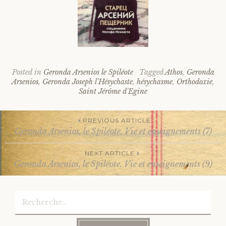
Posted in
Geronda Arsenios le Spiléote
Tagged
Athos
,
Geronda
Arsenios
,
Geronda Joseph l'Hésychaste
,
hésychasme
,
Orthodoxie
,
Saint Jérôme d'Egine
PREVIOUS ARTICLE
Geronda Arsenios, le Spiléote. Vie et enseignements (7)
Post
NEXT ARTICLE
Geronda Arsenios, le Spiléote. Vie et enseignements (9)
navigation
Rechercher :