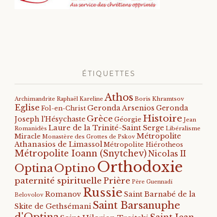
ÉTIQUETTES
Athos
Archimandrite Raphaël Kareline
Boris Khramtsov
Eglise
Geronda Arsenios
Geronda
Fol-en-Christ
Histoire
Grèce
Joseph l'Hésychaste
Géorgie
Jean
Laure de la Trinité-Saint Serge
Romanidès
Libéralisme
Métropolite
Miracle
Monastère des Grottes de Pskov
Athanasios de Limassol
Métropolite Hiérotheos
Métropolite Ioann (Snytchev)
Nicolas II
Orthodoxie
Optino
Optina
paternité spirituelle
Prière
Père Guennadi
Russie
Romanov
Saint Barnabé de la
Belovolov
Saint Barsanuphe
Skite de Gethsémani
d'Optina