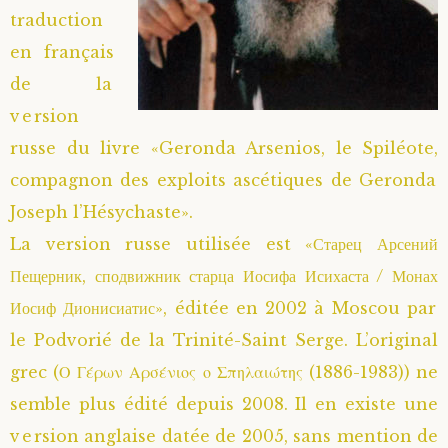
traduction
Saint Hilarion (Troïtski)
Saint Spyridon
Métropolite Zénobe (Majouga)
Archimandrite Adrien (Kirsanov)
Entretiens
en français
de la
Saint Jean de Kronstadt
Archimandrite Alipi (Voronov)
Famille spirituelle
version
Saint Laurent de Tchernigov
Archimandrite Andronique (Loukach)
Portraits
russe du livre «Geronda Arsenios, le Spiléote,
compagnon des exploits ascétiques de Geronda
Saint Nikon d’Optina
Archimandrite Athénogène (Agapov)
Joseph l’Hésychaste».
La version russe utilisée est «Старец Арсений
Saint Seraphim de Sarov
Higoumène Boris (Kramtsov)
Пещерник, сподвижник старца Иосифа Исихаста / Монах
Иосиф Дионисиатис», éditée en 2002 à Moscou par
Saint Seraphim de Vyritsa
Bienheureuses et Staritsas
le Podvorié de la Trinité-Saint Serge. L’original
Saint Serge de Radonège
Bienheureuse Lioubouchka
Geronda Grigorios de Dochiariou
grec (Ο Γέρων Αρσένιος ο Σπηλαιώτης (1886-1983)) ne
semble plus édité depuis 2008. Il en existe une
Saint Siméon (Jelnine)
Bienheureuse Maria Ivanovna
Archimandrite Hippolyte (Khaline)
version anglaise datée de 2005, sans mention de