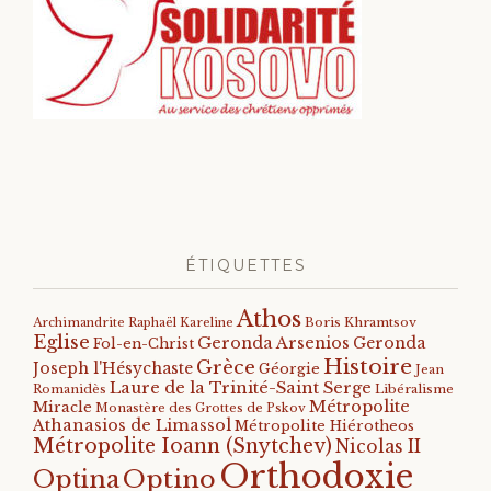
ÉTIQUETTES
Athos
Archimandrite Raphaël Kareline
Boris Khramtsov
Eglise
Geronda Arsenios
Geronda
Fol-en-Christ
Histoire
Grèce
Joseph l'Hésychaste
Géorgie
Jean
Laure de la Trinité-Saint Serge
Romanidès
Libéralisme
Métropolite
Miracle
Monastère des Grottes de Pskov
Athanasios de Limassol
Métropolite Hiérotheos
Métropolite Ioann (Snytchev)
Nicolas II
Orthodoxie
Optino
Optina