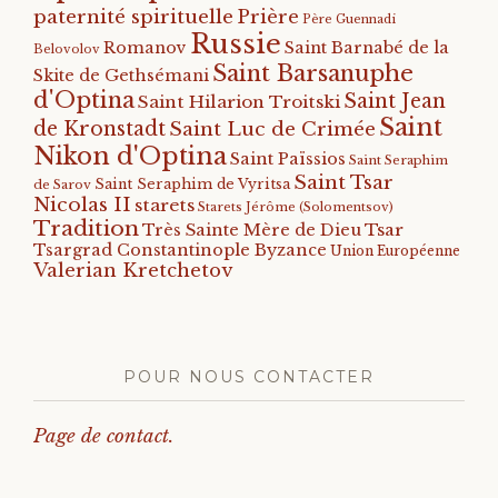
paternité spirituelle
Prière
Père Guennadi
Russie
Romanov
Saint Barnabé de la
Belovolov
Saint Barsanuphe
Skite de Gethsémani
d'Optina
Saint Jean
Saint Hilarion Troitski
Saint
de Kronstadt
Saint Luc de Crimée
Nikon d'Optina
Saint Païssios
Saint Seraphim
Saint Tsar
Saint Seraphim de Vyritsa
de Sarov
Nicolas II
starets
Starets Jérôme (Solomentsov)
Tradition
Tsar
Très Sainte Mère de Dieu
Tsargrad Constantinople Byzance
Union Européenne
Valerian Kretchetov
POUR NOUS CONTACTER
Page de contact.