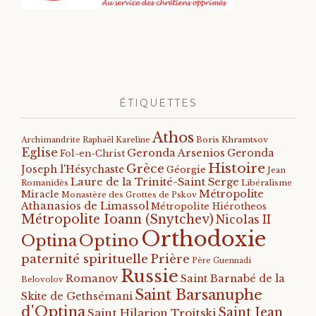
ÉTIQUETTES
Athos
Archimandrite Raphaël Kareline
Boris Khramtsov
Eglise
Geronda Arsenios
Geronda
Fol-en-Christ
Histoire
Grèce
Joseph l'Hésychaste
Géorgie
Jean
Laure de la Trinité-Saint Serge
Romanidès
Libéralisme
Métropolite
Miracle
Monastère des Grottes de Pskov
Athanasios de Limassol
Métropolite Hiérotheos
Métropolite Ioann (Snytchev)
Nicolas II
Orthodoxie
Optino
Optina
paternité spirituelle
Prière
Père Guennadi
Russie
Romanov
Saint Barnabé de la
Belovolov
Saint Barsanuphe
Skite de Gethsémani
d'Optina
Saint Jean
Saint Hilarion Troitski