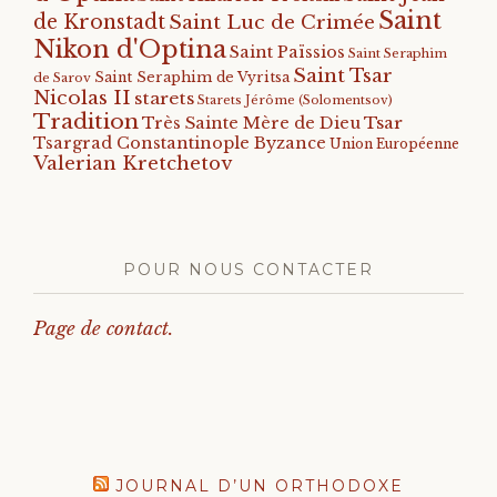
Saint
de Kronstadt
Saint Luc de Crimée
Nikon d'Optina
Saint Païssios
Saint Seraphim
Saint Tsar
Saint Seraphim de Vyritsa
de Sarov
Nicolas II
starets
Starets Jérôme (Solomentsov)
Tradition
Tsar
Très Sainte Mère de Dieu
Tsargrad Constantinople Byzance
Union Européenne
Valerian Kretchetov
POUR NOUS CONTACTER
Page de contact.
JOURNAL D’UN ORTHODOXE