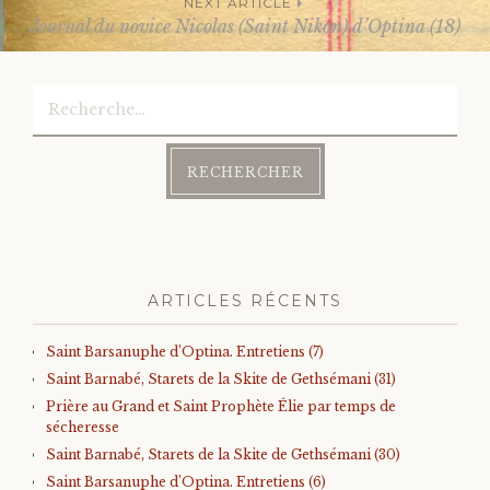
NEXT ARTICLE
Journal du novice Nicolas (Saint Nikon) d’Optina (18)
navigation
Rechercher :
ARTICLES RÉCENTS
Saint Barsanuphe d’Optina. Entretiens (7)
Saint Barnabé, Starets de la Skite de Gethsémani (31)
Prière au Grand et Saint Prophète Élie par temps de
sécheresse
Saint Barnabé, Starets de la Skite de Gethsémani (30)
Saint Barsanuphe d’Optina. Entretiens (6)