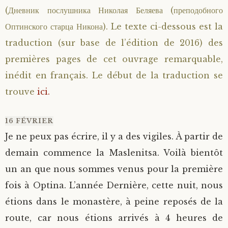
(Дневник послушника Николая Беляева (преподобного
Saint Sophrony l’Athonite
Staritsa Marie Makovkine
Archimandrite Lazare (Abachidzé)
Оптинского старца Никона). Le texte ci-dessous est la
traduction (sur base de l’édition de 2016) des
Sainte Xenia
Natalia de Vyritsa
Geronda Arsenios le Spiléote
premières pages de cet ouvrage remarquable,
Sainte Matrone de Moscou
Staritsa Anastasia
Gerondissa Makrina (Vassopoulou)
inédit en français. Le début de la traduction se
trouve
ici.
Archimandrite Nathanaël (Pospelov)
16 FÉVRIER
Père Héliodore
Je ne peux pas écrire, il y a des vigiles. À partir de
demain commence la Maslenitsa. Voilà bientôt
un an que nous sommes venus pour la première
fois à Optina. L’année Dernière, cette nuit, nous
étions dans le monastère, à peine reposés de la
route, car nous étions arrivés à 4 heures de