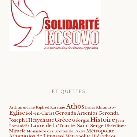
ÉTIQUETTES
Athos
Archimandrite Raphaël Kareline
Boris Khramtsov
Eglise
Geronda Arsenios
Geronda
Fol-en-Christ
Histoire
Grèce
Joseph l'Hésychaste
Géorgie
Jean
Laure de la Trinité-Saint Serge
Romanidès
Libéralisme
Métropolite
Miracle
Monastère des Grottes de Pskov
Athanasios de Limassol
Métropolite Hiérotheos