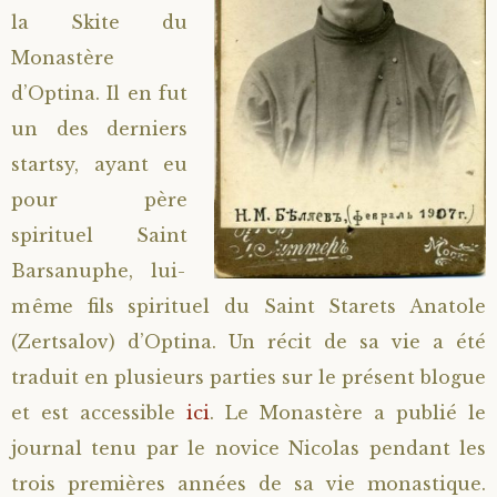
la Skite du
Saint Hilarion (Troïtski)
Saint Spyridon
Métropolite Zénobe (Majouga)
Archimandrite Adrien (Kirsanov)
Entretiens
Monastère
d’Optina. Il en fut
Saint Jean de Kronstadt
Archimandrite Alipi (Voronov)
Famille spirituelle
un des derniers
Saint Laurent de Tchernigov
Archimandrite Andronique (Loukach)
Portraits
startsy, ayant eu
pour père
Saint Nikon d’Optina
Archimandrite Athénogène (Agapov)
spirituel Saint
Barsanuphe, lui-
Saint Seraphim de Sarov
Higoumène Boris (Kramtsov)
même fils spirituel du Saint Starets Anatole
(Zertsalov) d’Optina. Un récit de sa vie a été
Saint Seraphim de Vyritsa
Bienheureuses et Staritsas
traduit en plusieurs parties sur le présent blogue
Saint Serge de Radonège
Bienheureuse Lioubouchka
Geronda Grigorios de Dochiariou
et est accessible
ici
. Le Monastère a publié le
journal tenu par le novice Nicolas pendant les
Saint Siméon (Jelnine)
Bienheureuse Maria Ivanovna
Archimandrite Hippolyte (Khaline)
trois premières années de sa vie monastique.