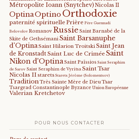
Métropolite Ioann (Snytchev)
Nicolas II
Orthodoxie
Optino
Optina
paternité spirituelle
Prière
Père Guennadi
Russie
Romanov
Saint Barnabé de la
Belovolov
Saint Barsanuphe
Skite de Gethsémani
d'Optina
Saint Jean
Saint Hilarion Troitski
Saint
de Kronstadt
Saint Luc de Crimée
Nikon d'Optina
Saint Païssios
Saint Seraphim
Saint Tsar
Saint Seraphim de Vyritsa
de Sarov
Nicolas II
starets
Starets Jérôme (Solomentsov)
Tradition
Tsar
Très Sainte Mère de Dieu
Tsargrad Constantinople Byzance
Union Européenne
Valerian Kretchetov
POUR NOUS CONTACTER