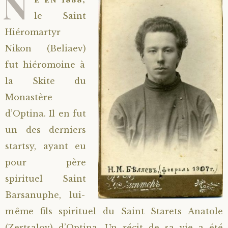
N
le Saint
Hiéromartyr
Nikon (Beliaev)
fut hiéromoine à
la Skite du
Monastère
d’Optina. Il en fut
un des derniers
startsy, ayant eu
pour père
spirituel Saint
Barsanuphe, lui-
même fils spirituel du Saint Starets Anatole
(Zertsalov) d’Optina. Un récit de sa vie a été