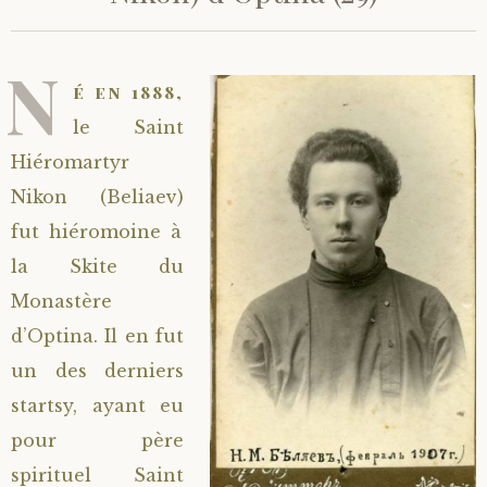
N
é en 1888,
le Saint
Hiéromartyr
Nikon (Beliaev)
fut hiéromoine à
la Skite du
Monastère
d’Optina. Il en fut
un des derniers
startsy, ayant eu
pour père
spirituel Saint