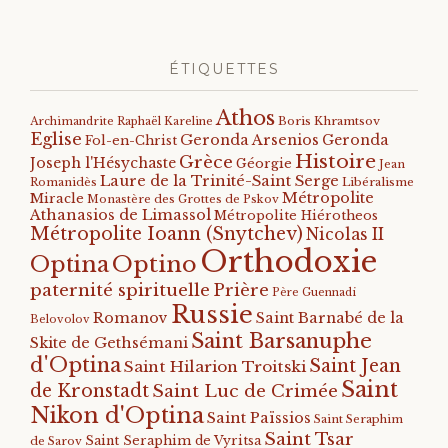
ÉTIQUETTES
Athos
Archimandrite Raphaël Kareline
Boris Khramtsov
Eglise
Geronda Arsenios
Geronda
Fol-en-Christ
Histoire
Grèce
Joseph l'Hésychaste
Géorgie
Jean
Laure de la Trinité-Saint Serge
Romanidès
Libéralisme
Métropolite
Miracle
Monastère des Grottes de Pskov
Athanasios de Limassol
Métropolite Hiérotheos
Métropolite Ioann (Snytchev)
Nicolas II
Orthodoxie
Optino
Optina
paternité spirituelle
Prière
Père Guennadi
Russie
Romanov
Saint Barnabé de la
Belovolov
Saint Barsanuphe
Skite de Gethsémani
d'Optina
Saint Jean
Saint Hilarion Troitski
Saint
de Kronstadt
Saint Luc de Crimée
Nikon d'Optina
Saint Païssios
Saint Seraphim
Saint Tsar
Saint Seraphim de Vyritsa
de Sarov