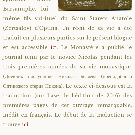
Barsanuphe, lui-
Saint Sophrony l’Athonite
Staritsa Marie Makovkine
Archimandrite Lazare (Abachidzé)
même fils spirituel du Saint Starets Anatole
Sainte Xenia
Natalia de Vyritsa
Geronda Arsenios le Spiléote
(Zertsalov) d’Optina. Un récit de sa vie a été
traduit en plusieurs parties sur le présent blogue
Sainte Matrone de Moscou
Staritsa Anastasia
Gerondissa Makrina (Vassopoulou)
et est accessible
ici
. Le Monastère a publié le
journal tenu par le novice Nicolas pendant les
Archimandrite Nathanaël (Pospelov)
trois premières années de sa vie monastique.
(Дневник послушника Николая Беляева (преподобного
Père Héliodore
Оптинского старца Никона). Le texte ci-dessous est la
traduction (sur base de l’édition de 2016) des
premières pages de cet ouvrage remarquable,
inédit en français. Le début de la traduction se
trouve
ici.