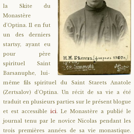
la Skite du
Saint Hilarion (Troïtski)
Saint Spyridon
Métropolite Zénobe (Majouga)
Archimandrite Adrien (Kirsanov)
Entretiens
Monastère
d’Optina. Il en fut
Saint Jean de Kronstadt
Archimandrite Alipi (Voronov)
Famille spirituelle
un des derniers
Saint Laurent de Tchernigov
Archimandrite Andronique (Loukach)
Portraits
startsy, ayant eu
pour père
Saint Nikon d’Optina
Archimandrite Athénogène (Agapov)
spirituel Saint
Barsanuphe, lui-
Saint Seraphim de Sarov
Higoumène Boris (Kramtsov)
même fils spirituel du Saint Starets Anatole
(Zertsalov) d’Optina. Un récit de sa vie a été
Saint Seraphim de Vyritsa
Bienheureuses et Staritsas
traduit en plusieurs parties sur le présent blogue
Saint Serge de Radonège
Bienheureuse Lioubouchka
Geronda Grigorios de Dochiariou
et est accessible
ici
. Le Monastère a publié le
journal tenu par le novice Nicolas pendant les
Saint Siméon (Jelnine)
Bienheureuse Maria Ivanovna
Archimandrite Hippolyte (Khaline)
trois premières années de sa vie monastique.