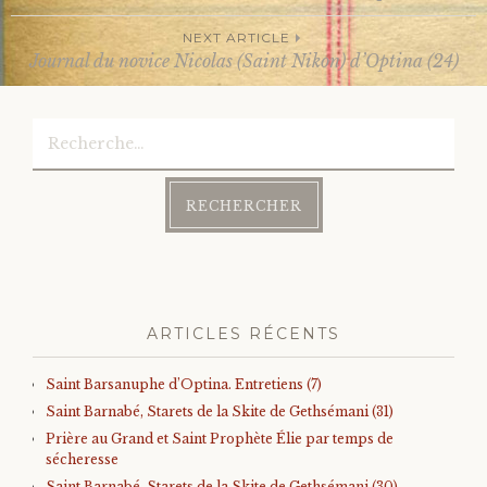
Post
NEXT ARTICLE
Journal du novice Nicolas (Saint Nikon) d’Optina (24)
navigation
Rechercher :
ARTICLES RÉCENTS
Saint Barsanuphe d’Optina. Entretiens (7)
Saint Barnabé, Starets de la Skite de Gethsémani (31)
Prière au Grand et Saint Prophète Élie par temps de
sécheresse
Saint Barnabé, Starets de la Skite de Gethsémani (30)