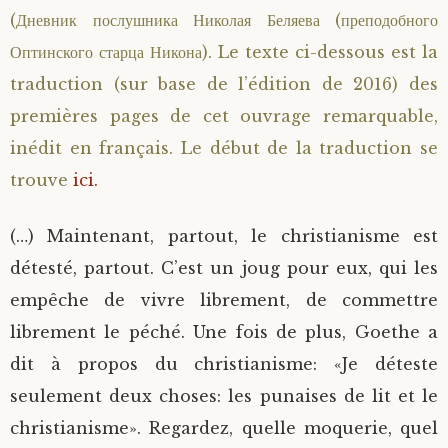
(Дневник послушника Николая Беляева (преподобного
Saint Sophrony l’Athonite
Staritsa Marie Makovkine
Archimandrite Lazare (Abachidzé)
Оптинского старца Никона). Le texte ci-dessous est la
traduction (sur base de l’édition de 2016) des
Sainte Xenia
Natalia de Vyritsa
Geronda Arsenios le Spiléote
premières pages de cet ouvrage remarquable,
Sainte Matrone de Moscou
Staritsa Anastasia
Gerondissa Makrina (Vassopoulou)
inédit en français. Le début de la traduction se
trouve
ici.
Archimandrite Nathanaël (Pospelov)
(…) Maintenant, partout, le christianisme est
Père Héliodore
détesté, partout. C’est un joug pour eux, qui les
empêche de vivre librement, de commettre
librement le péché. Une fois de plus, Goethe a
dit à propos du christianisme: «Je déteste
seulement deux choses: les punaises de lit et le
christianisme». Regardez, quelle moquerie, quel