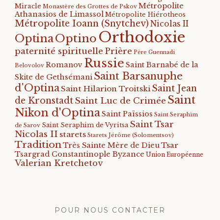
Métropolite
Miracle
Monastère des Grottes de Pskov
Athanasios de Limassol
Métropolite Hiérotheos
Métropolite Ioann (Snytchev)
Nicolas II
Orthodoxie
Optino
Optina
paternité spirituelle
Prière
Père Guennadi
Russie
Romanov
Saint Barnabé de la
Belovolov
Saint Barsanuphe
Skite de Gethsémani
d'Optina
Saint Jean
Saint Hilarion Troitski
Saint
de Kronstadt
Saint Luc de Crimée
Nikon d'Optina
Saint Païssios
Saint Seraphim
Saint Tsar
Saint Seraphim de Vyritsa
de Sarov
Nicolas II
starets
Starets Jérôme (Solomentsov)
Tradition
Tsar
Très Sainte Mère de Dieu
Tsargrad Constantinople Byzance
Union Européenne
Valerian Kretchetov
POUR NOUS CONTACTER