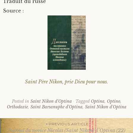
Traduit du russe
Source :
Saint Père Nikon, prie Dieu pour nous.
Posted in
Saint Nikon d'Optina
Tagged
Optina
,
Optino
,
Orthodoxie
,
Saint Barsanuphe d'Optina
,
Saint Nikon d'Optina
PREVIOUS ARTICLE
Journal du novice Nicolas (Saint Nikon) d’Optina (22)