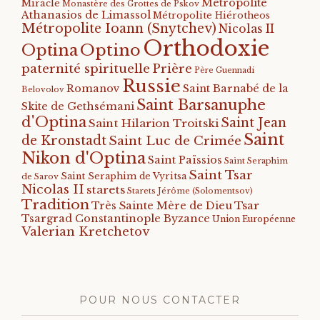
Métropolite
Miracle
Monastère des Grottes de Pskov
Athanasios de Limassol
Métropolite Hiérotheos
Métropolite Ioann (Snytchev)
Nicolas II
Orthodoxie
Optino
Optina
paternité spirituelle
Prière
Père Guennadi
Russie
Romanov
Saint Barnabé de la
Belovolov
Saint Barsanuphe
Skite de Gethsémani
d'Optina
Saint Jean
Saint Hilarion Troitski
Saint
de Kronstadt
Saint Luc de Crimée
Nikon d'Optina
Saint Païssios
Saint Seraphim
Saint Tsar
Saint Seraphim de Vyritsa
de Sarov
Nicolas II
starets
Starets Jérôme (Solomentsov)
Tradition
Tsar
Très Sainte Mère de Dieu
Tsargrad Constantinople Byzance
Union Européenne
Valerian Kretchetov
POUR NOUS CONTACTER