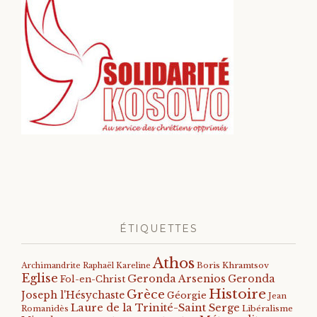
ÉTIQUETTES
Athos
Archimandrite Raphaël Kareline
Boris Khramtsov
Eglise
Geronda Arsenios
Geronda
Fol-en-Christ
Histoire
Grèce
Joseph l'Hésychaste
Géorgie
Jean
Laure de la Trinité-Saint Serge
Romanidès
Libéralisme