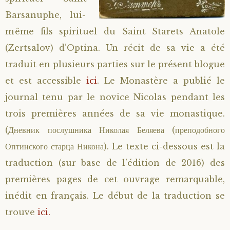
Barsanuphe, lui-
Saint Sophrony l’Athonite
Staritsa Marie Makovkine
Archimandrite Lazare (Abachidzé)
même fils spirituel du Saint Starets Anatole
Sainte Xenia
Natalia de Vyritsa
Geronda Arsenios le Spiléote
(Zertsalov) d’Optina. Un récit de sa vie a été
traduit en plusieurs parties sur le présent blogue
Sainte Matrone de Moscou
Staritsa Anastasia
Gerondissa Makrina (Vassopoulou)
et est accessible
ici
. Le Monastère a publié le
journal tenu par le novice Nicolas pendant les
Archimandrite Nathanaël (Pospelov)
trois premières années de sa vie monastique.
(Дневник послушника Николая Беляева (преподобного
Père Héliodore
Оптинского старца Никона). Le texte ci-dessous est la
traduction (sur base de l’édition de 2016) des
premières pages de cet ouvrage remarquable,
inédit en français. Le début de la traduction se
trouve
ici.