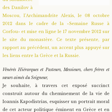
des Danilov à
Saint Sophrony l’Athonite
Staritsa Marie Makovkine
Archimandrite Lazare (Abachidzé)
Moscou, l’Archimandrite Alexis, le 08 octobre
Sainte Xenia
Natalia de Vyritsa
Geronda Arsenios le Spiléote
2012 dans le cadre de la «Semaine Russe à
Corfou» et mise en ligne le 17 novembre 2012 sur
Sainte Matrone de Moscou
Staritsa Anastasia
Gerondissa Makrina (Vassopoulou)
le site du monastère. Ce texte présente, par
rapport au précédent, un accent plus appuyé sur
Archimandrite Nathanaël (Pospelov)
les liens entre la Grèce et la Russie.
Père Héliodore
Vénérés Hiérarques et Pasteurs, Messieurs, chers frères et
sœurs aimés du Seigneur,
Je souhaite, à travers cet exposé succinct
construit autour du cheminement de la vie de
Ioannis Kapodistrias, esquisser un portrait moral
de cet acteur politique éminent en Grèce et en