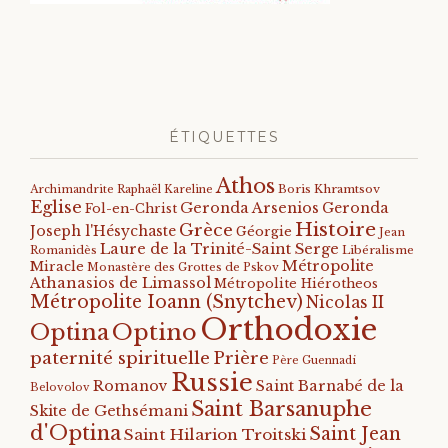
ÉTIQUETTES
Athos
Archimandrite Raphaël Kareline
Boris Khramtsov
Eglise
Geronda Arsenios
Geronda
Fol-en-Christ
Histoire
Grèce
Joseph l'Hésychaste
Géorgie
Jean
Laure de la Trinité-Saint Serge
Romanidès
Libéralisme
Métropolite
Miracle
Monastère des Grottes de Pskov
Athanasios de Limassol
Métropolite Hiérotheos
Métropolite Ioann (Snytchev)
Nicolas II
Orthodoxie
Optino
Optina
paternité spirituelle
Prière
Père Guennadi
Russie
Romanov
Saint Barnabé de la
Belovolov
Saint Barsanuphe
Skite de Gethsémani
d'Optina
Saint Jean
Saint Hilarion Troitski