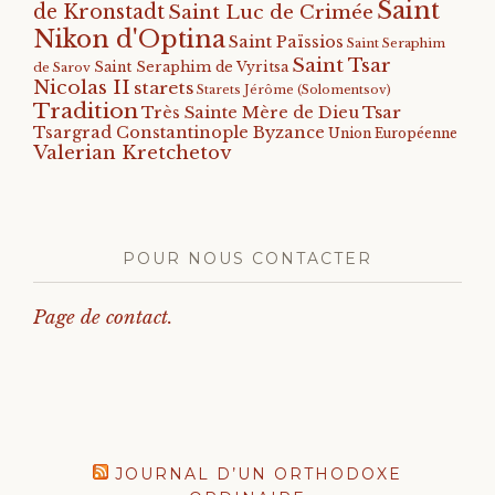
Saint
de Kronstadt
Saint Luc de Crimée
Nikon d'Optina
Saint Païssios
Saint Seraphim
Saint Tsar
Saint Seraphim de Vyritsa
de Sarov
Nicolas II
starets
Starets Jérôme (Solomentsov)
Tradition
Tsar
Très Sainte Mère de Dieu
Tsargrad Constantinople Byzance
Union Européenne
Valerian Kretchetov
POUR NOUS CONTACTER
Page de contact.
JOURNAL D’UN ORTHODOXE