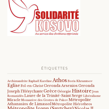
ÉTIQUETTES
Athos
Archimandrite Raphaël Kareline
Boris Khramtsov
Eglise
Geronda Arsenios
Geronda
Fol-en-Christ
Histoire
Grèce
Joseph l'Hésychaste
Géorgie
Jean
Laure de la Trinité-Saint Serge
Romanidès
Libéralisme
Métropolite
Miracle
Monastère des Grottes de Pskov
Athanasios de Limassol
Métropolite Hiérotheos
Métropolite Ioann (Snytchev)
Nicolas II