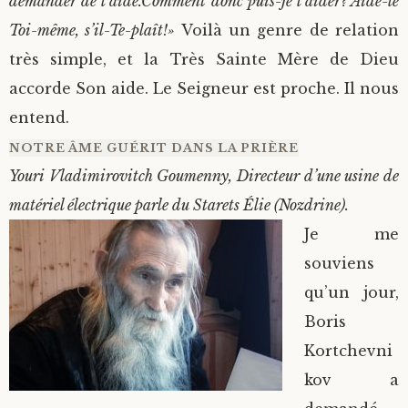
demander de l’aide.Comment donc puis-je l’aider? Aide-le
Toi-même, s’il-Te-plaît!»
Voilà un genre de relation
très simple, et la Très Sainte Mère de Dieu
accorde Son aide. Le Seigneur est proche. Il nous
entend.
NOTRE ÂME GUÉRIT DANS LA PRIÈRE
Youri Vladimirovitch Goumenny, Directeur d’une usine de
matériel électrique parle du Starets Élie (Nozdrine).
Je me
souviens
qu’un jour,
Boris
Kortchevni
kov a