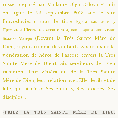
russe préparé par Madame Olga Orlova et mis
Saint Sophrony l’Athonite
Staritsa Marie Makovkine
Archimandrite Lazare (Abachidzé)
en ligne le 25 septembre 2018 sur le site
Pravoslavie.ru sous le titre Будем как дети у
Sainte Xenia
Natalia de Vyritsa
Geronda Arsenios le Spiléote
Пресвятой Шесть рассказов о том, как подвижники чтили
Божию Матерь (Devant la Très Sainte Mère de
Sainte Matrone de Moscou
Staritsa Anastasia
Gerondissa Makrina (Vassopoulou)
Dieu, soyons comme des enfants. Six récits de la
Archimandrite Nathanaël (Pospelov)
vénération de héros de l’ascèse envers la Très
Sainte Mère de Dieu). Six serviteurs de Dieu
Père Héliodore
racontent leur vénération de la Très Sainte
Mère de Dieu, leur relation avec Elle de fils et de
fille, qui fit d’eux Ses enfants, Ses proches, Ses
disciples. .
«PRIEZ LA TRÈS SAINTE MÈRE DE DIEU,