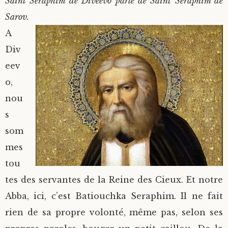
Saint Seraphim de Diveevo parle de Saint Seraphim de
Sarov.
A
Div
eev
o,
nou
s
som
mes
tou
tes des servantes de la Reine des Cieux. Et notre
Abba, ici, c’est Batiouchka Seraphim. Il ne fait
rien de sa propre volonté, même pas, selon ses