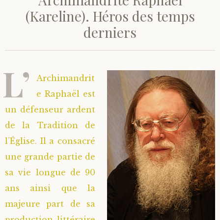
(Kareline). Héros des temps
derniers
L’
Archimandrit
e Raphaël est
un défenseur ardent
de la Tradition de
l’Église. Il a consacré
une grande partie de
sa vie longue de 90
ans ainsi que la
majeure part de sa
production littéraire