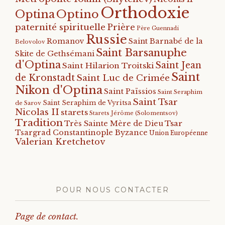
Orthodoxie
Optino
Optina
paternité spirituelle
Prière
Père Guennadi
Russie
Romanov
Saint Barnabé de la
Belovolov
Saint Barsanuphe
Skite de Gethsémani
d'Optina
Saint Jean
Saint Hilarion Troitski
Saint
de Kronstadt
Saint Luc de Crimée
Nikon d'Optina
Saint Païssios
Saint Seraphim
Saint Tsar
Saint Seraphim de Vyritsa
de Sarov
Nicolas II
starets
Starets Jérôme (Solomentsov)
Tradition
Tsar
Très Sainte Mère de Dieu
Tsargrad Constantinople Byzance
Union Européenne
Valerian Kretchetov
POUR NOUS CONTACTER
Page de contact.