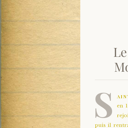
Le
Mo
S
ain
en 1
rejo
puis il rent