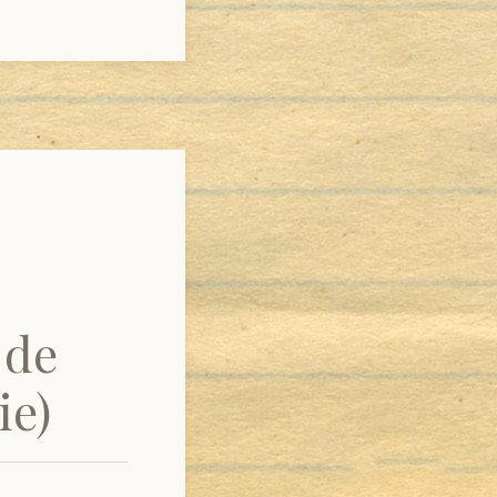
 de
ie)