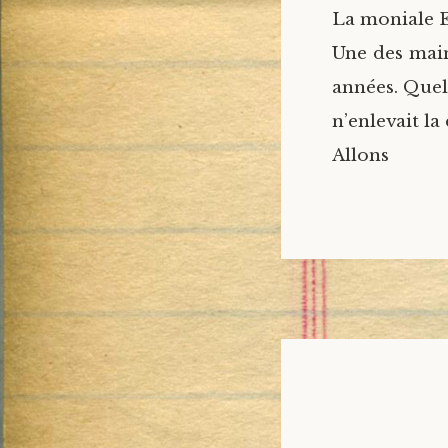
La moniale E
Une des main
années. Quels
n’enlevait la 
Allon