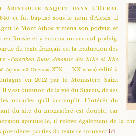
t Aristocle naquit dans l’Oural
846, et fut baptisé sous le nom d’Alexis. Il
ignit le Mont Athos, y mena son podvig, et
ra en Russie et y entama un second podvig.
rtie du texte français est la traduction des
re «
Paterikon Russe Athonite des XIXe et XXe
кий Афонский Отечник XIX — XX веков) édité à
ontagne en 2012 par le Monastère Saint
Il y est question de la vie du Starets, de ses
des miracles qu’il accomplit. L’intérêt du
nant du site du monastère est double, car
ension spirituelle, il relève également de la ch
es premières parties du texte se trouvent
ici
.