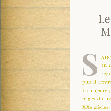
Le
M
S
ain
en 1
rejo
puis il rent
La majeure pa
pages du li
XXe siècles»