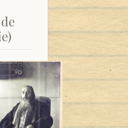
 de
e)