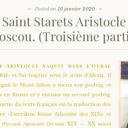
Posted on
10 janvier 2020
 Saint Starets Aristocle
oscou. (Troisième parti
t Aristocle naquit dans l’Oural
846, et fut baptisé sous le nom d’Alexis. Il
ignit le Mont Athos, y mena son podvig, et
ra en Russie et y entama un second podvig.
rtie du texte français est la traduction des
vre «Paterikon Russe Athonite des XIXe et
 (Русский Афонский Отечник XIX — XX веков)