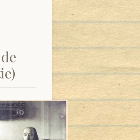
 de
ie)