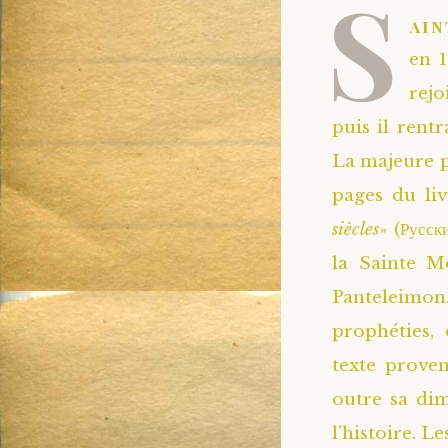
S
ain
en 1
rejo
puis il rent
La majeure pa
pages du liv
siècles
» (Русс
la Sainte M
Panteleimon. 
prophéties, 
texte prove
outre sa dim
l’histoire. L