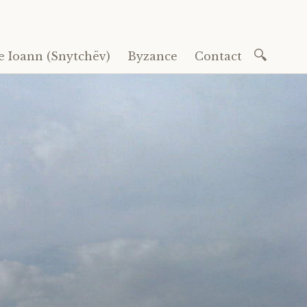
Recherc
e Ioann (Snytchëv)
Byzance
Contact