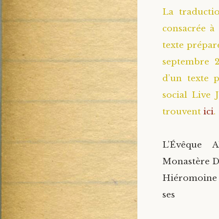
La traductio
consacrée à 
texte prépar
septembre 20
d’un texte 
social Live 
trouvent
ici
.
L’Évêque A
Monastère Dan
Hiéromoine d
se