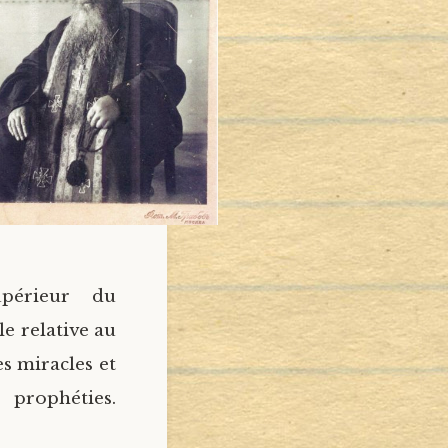
upérieur du
le relative au
s miracles et
es.