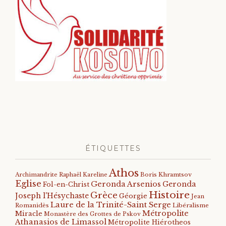
ÉTIQUETTES
Athos
Archimandrite Raphaël Kareline
Boris Khramtsov
Eglise
Geronda Arsenios
Geronda
Fol-en-Christ
Histoire
Grèce
Joseph l'Hésychaste
Géorgie
Jean
Laure de la Trinité-Saint Serge
Romanidès
Libéralisme
Métropolite
Miracle
Monastère des Grottes de Pskov
Athanasios de Limassol
Métropolite Hiérotheos