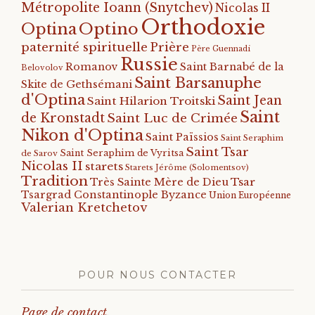
Métropolite Ioann (Snytchev)
Nicolas II
Orthodoxie
Optino
Optina
paternité spirituelle
Prière
Père Guennadi
Russie
Romanov
Saint Barnabé de la
Belovolov
Saint Barsanuphe
Skite de Gethsémani
d'Optina
Saint Jean
Saint Hilarion Troitski
Saint
de Kronstadt
Saint Luc de Crimée
Nikon d'Optina
Saint Païssios
Saint Seraphim
Saint Tsar
Saint Seraphim de Vyritsa
de Sarov
Nicolas II
starets
Starets Jérôme (Solomentsov)
Tradition
Tsar
Très Sainte Mère de Dieu
Tsargrad Constantinople Byzance
Union Européenne
Valerian Kretchetov
POUR NOUS CONTACTER
Page de contact.