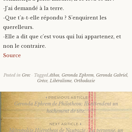
-J’ai demandé à la terre.
-Que t’a-t-elle répondu ? S’enquirent les
querelleurs.
-Elle a dit que c’est vous qui lui appartenez, et
non le contraire.
Source
Posted in
Grec
Tagged
Athos
,
Geronda Ephrem
,
Geronda Gabriel
,
Grèce
,
Libéralisme
,
Orthodoxie
PREVIOUS ARTICLE
Geronda Ephrem de Philotheou: Ils attendent un
Post
hochement de tête.
NEXT ARTICLE
Métropolite Hiérotheos de Naupacte : La personne, un