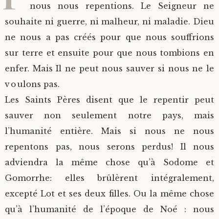
nous nous repentions. Le Seigneur ne
Saint Sophrony l’Athonite
Staritsa Marie Makovkine
Archimandrite Lazare (Abachidzé)
souhaite ni guerre, ni malheur, ni maladie. Dieu
ne nous a pas créés pour que nous souffrions
Sainte Xenia
Natalia de Vyritsa
Geronda Arsenios le Spiléote
sur terre et ensuite pour que nous tombions en
enfer. Mais Il ne peut nous sauver si nous ne le
Sainte Matrone de Moscou
Staritsa Anastasia
Gerondissa Makrina (Vassopoulou)
voulons pas.
Archimandrite Nathanaël (Pospelov)
Les Saints Pères disent que le repentir peut
sauver non seulement notre pays, mais
Père Héliodore
l’humanité entière. Mais si nous ne nous
repentons pas, nous serons perdus! Il nous
adviendra la même chose qu’à Sodome et
Gomorrhe: elles brûlèrent intégralement,
excepté Lot et ses deux filles. Ou la même chose
qu’à l’humanité de l’époque de Noé : nous