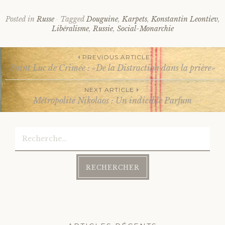
Posted in
Russe
Tagged
Douguine
,
Karpets
,
Konstantin Leontiev
,
Libéralisme
,
Russie
,
Social-Monarchie
PREVIOUS ARTICLE
Saint Luc de Crimée : «De la Distraction dans la prière»
Post
NEXT ARTICLE
Métropolite Nikolaos : Un indicible Parfum
navigation
Rechercher :