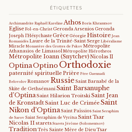
ÉTIQUETTES
Athos
Archimandrite Raphaël Kareline
Boris Khramtsov
Eglise
Geronda Arsenios
Geronda
Fol-en-Christ
Histoire
Grèce
Joseph l'Hésychaste
Géorgie
Jean
Laure de la Trinité-Saint Serge
Romanidès
Libéralisme
Métropolite
Miracle
Monastère des Grottes de Pskov
Athanasios de Limassol
Métropolite Hiérotheos
Métropolite Ioann (Snytchev)
Nicolas II
Orthodoxie
Optino
Optina
paternité spirituelle
Prière
Père Guennadi
Russie
Romanov
Saint Barnabé de la
Belovolov
Saint Barsanuphe
Skite de Gethsémani
d'Optina
Saint Jean
Saint Hilarion Troitski
Saint
de Kronstadt
Saint Luc de Crimée
Nikon d'Optina
Saint Païssios
Saint Seraphim
Saint Tsar
Saint Seraphim de Vyritsa
de Sarov
Nicolas II
starets
Starets Jérôme (Solomentsov)
Tradition
Tsar
Très Sainte Mère de Dieu