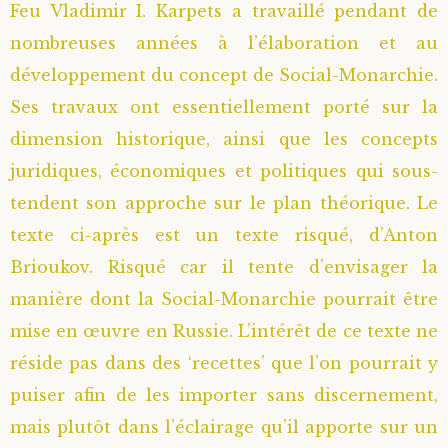
Feu Vladimir I. Karpets a travaillé pendant de
Saint Hilarion (Troïtski)
Saint Spyridon
Métropolite Zénobe (Majouga)
Archimandrite Adrien (Kirsanov)
Entretiens
nombreuses années à l’élaboration et au
développement du concept de Social-Monarchie.
Saint Jean de Kronstadt
Archimandrite Alipi (Voronov)
Famille spirituelle
Ses travaux ont essentiellement porté sur la
dimension historique, ainsi que les concepts
Saint Laurent de Tchernigov
Archimandrite Andronique (Loukach)
Portraits
juridiques, économiques et politiques qui sous-
Saint Nikon d’Optina
Archimandrite Athénogène (Agapov)
tendent son approche sur le plan théorique. Le
texte ci-après est un texte risqué, d’Anton
Saint Seraphim de Sarov
Higoumène Boris (Kramtsov)
Brioukov. Risqué car il tente d’envisager la
manière dont la Social-Monarchie pourrait être
Saint Seraphim de Vyritsa
Bienheureuses et Staritsas
mise en œuvre en Russie. L’intérêt de ce texte ne
réside pas dans des ‘recettes’ que l’on pourrait y
Saint Serge de Radonège
Bienheureuse Lioubouchka
Geronda Grigorios de Dochiariou
puiser afin de les importer sans discernement,
Saint Siméon (Jelnine)
Bienheureuse Maria Ivanovna
Archimandrite Hippolyte (Khaline)
mais plutôt dans l’éclairage qu’il apporte sur un