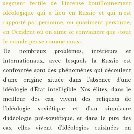
segment fertile de l’intense bouillonnement
Saint Sophrony l’Athonite
Staritsa Marie Makovkine
Archimandrite Lazare (Abachidzé)
idéologique qui a lieu en Russie et qui n’est
rapporté par personne, ou quasiment personne,
Sainte Xenia
Natalia de Vyritsa
Geronda Arsenios le Spiléote
en Occident où on aime se convaincre que «tout
le monde pense comme nous».
Sainte Matrone de Moscou
Staritsa Anastasia
Gerondissa Makrina (Vassopoulou)
De nombreux problèmes, intérieurs et
Archimandrite Nathanaël (Pospelov)
internationaux, avec lesquels la Russie est
confrontée sont des phénomènes qui découlent
Père Héliodore
d’une origine située dans l’absence d’une
idéologie d’État intelligible. Nos élites, dans le
meilleur des cas, vivent des reliquats de
l’idéologie soviétique et d’un simulacre
d’idéologie pré-soviétique, et dans le pire des
cas, elles vivent d’idéologies cuisinées en