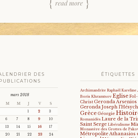
read more
ALENDRIER DES
ÉTIQUETTES
PUBLICATIONS
Archimandrite Raphaël Kareline
mars 2018
Eglise
Fol
Boris Khramtsov
Geronda Arsenios
Christ
M
M
J
V
S
Geronda Joseph l'Hésych
Histoir
1
2
3
Grèce
Géorgie
Laure de la Tri
6
7
8
9
10
Romanidès
Saint Serge
Mi
Libéralisme
13
14
15
16
17
Monastère des Grottes de Psko
Métropolite Athanasios 
20
21
22
23
24