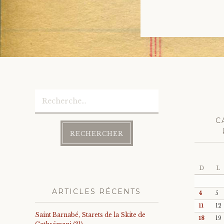
Rechercher :
C
D
L
ARTICLES RÉCENTS
4
5
11
12
Saint Barnabé, Starets de la Skite de
18
19