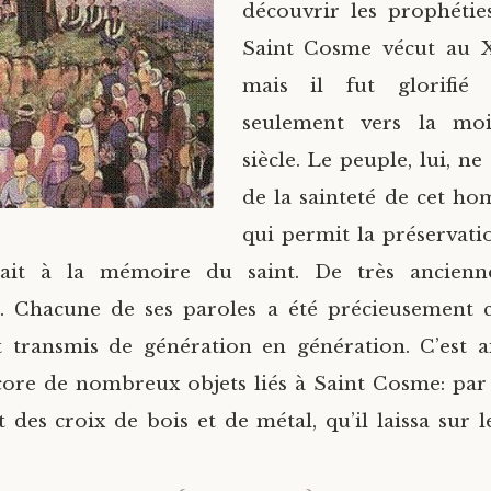
découvrir les prophéties
Saint Cosme vécut au XV
mais il fut glorifié 
seulement vers la mo
siècle. Le peuple, lui, n
de la sainteté de cet ho
qui permit la préservati
rait à la mémoire du saint. De très ancienn
t. Chacune de ses paroles a été précieusement c
t transmis de génération en génération. C’est a
core de nombreux objets liés à Saint Cosme: par
 des croix de bois et de métal, qu’il laissa sur l
lait prêch