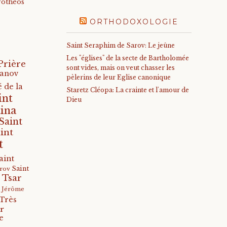
rotheos
ORTHODOXOLOGIE
Saint Seraphim de Sarov: Le jeûne
Les "églises" de la secte de Bartholomée
Prière
sont vides, mais on veut chasser les
anov
pèlerins de leur Eglise canonique
 de la
Staretz Cléopa: La crainte et l'amour de
int
Dieu
ina
Saint
int
t
aint
Saint
arov
 Tsar
s Jérôme
Très
r
e