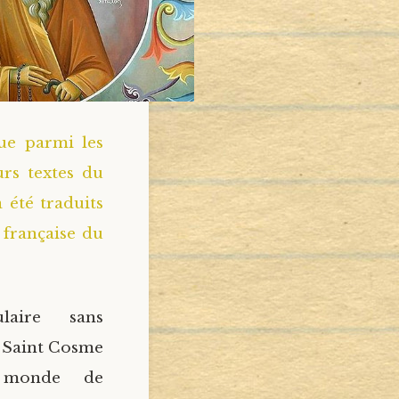
ue parmi les
rs textes du
 été traduits
 française du
laire sans
t Saint Cosme
u monde de