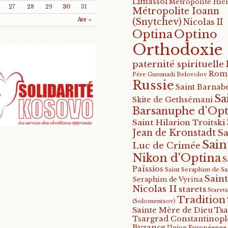
Limassol
Métropolite Hié
27
28
29
30
31
Métropolite Ioann
Avr »
(Snytchev)
Nicolas II
Optino
Optina
Orthodoxie
paternité spirituelle
Rom
Père Guennadi Belovolov
Russie
Saint Barnabé
Sa
Skite de Gethsémani
Barsanuphe d'Opt
Saint Hilarion Troitski
Jean de Kronstadt
Sa
Sain
Luc de Crimée
Nikon d'Optina
S
Païssios
Saint Seraphim de S
Saint
Seraphim de Vyritsa
Nicolas II
starets
Staret
Tradition
(Solomentsov)
Tsa
Sainte Mère de Dieu
Tsargrad Constantinopl
Byzance
Union Européenne