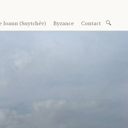
Recherc
e Ioann (Snytchëv)
Byzance
Contact