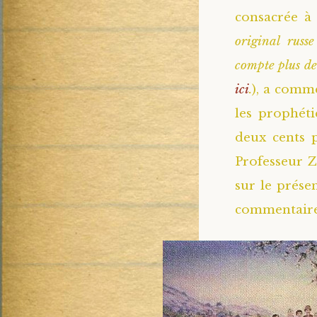
consacrée à 
original russ
compte plus de
ici
.
), a comme
les prophét
deux cents 
Professeur Z
sur le prése
commentaire 