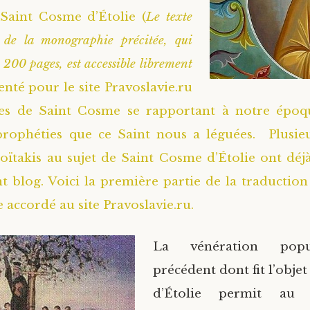
Saint Cosme d’Étolie (
Le texte
e de la monographie précitée, qui
 200 pages, est accessible librement
nté pour le site Pravoslavie.ru
ies de Saint Cosme se rapportant à notre époq
prophéties que ce Saint nous a léguées. Plusieu
oïtakis au sujet de Saint Cosme d’Étolie ont déjà
nt blog. Voici la première partie de la traduction
accordé au site Pravoslavie.ru.
La vénération popu
précédent dont fit l’obje
d’Étolie permit a