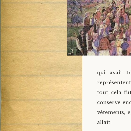
qui avait t
représenten
tout cela fu
conserve en
vêtements, et
al