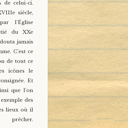
 de celui-ci.
IIIe siècle,
par l’Église
itié du XXe
e douta jamais
mme. C’est ce
on de tout ce
es icônes le
onsignée. Et
insi que l’on
 exemple des
es lieux où il
er.