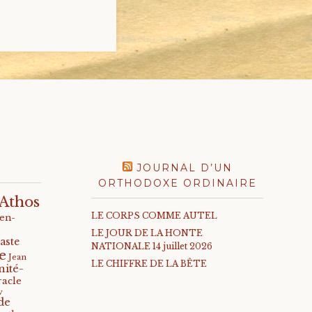
JOURNAL D’UN
ORTHODOXE ORDINAIRE
Athos
LE CORPS COMME AUTEL
-en-
LE JOUR DE LA HONTE
aste
NATIONALE 14 juillet 2026
e
Jean
LE CHIFFRE DE LA BÊTE
nité-
racle
v
de