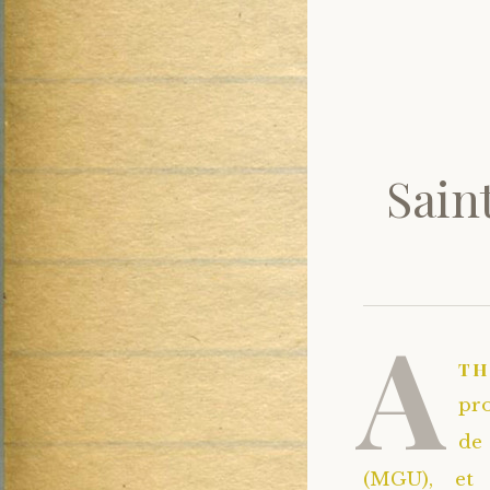
Sain
A
t
pro
de 
(MGU), et 