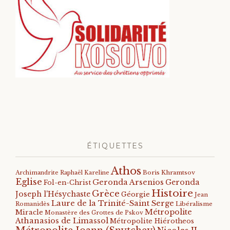
ÉTIQUETTES
Athos
Archimandrite Raphaël Kareline
Boris Khramtsov
Eglise
Geronda Arsenios
Geronda
Fol-en-Christ
Histoire
Grèce
Joseph l'Hésychaste
Géorgie
Jean
Laure de la Trinité-Saint Serge
Romanidès
Libéralisme
Métropolite
Miracle
Monastère des Grottes de Pskov
Athanasios de Limassol
Métropolite Hiérotheos