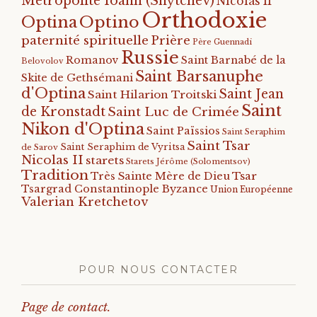
Métropolite Ioann (Snytchev)
Nicolas II
Orthodoxie
Optino
Optina
paternité spirituelle
Prière
Père Guennadi
Russie
Romanov
Saint Barnabé de la
Belovolov
Saint Barsanuphe
Skite de Gethsémani
d'Optina
Saint Jean
Saint Hilarion Troitski
Saint
de Kronstadt
Saint Luc de Crimée
Nikon d'Optina
Saint Païssios
Saint Seraphim
Saint Tsar
Saint Seraphim de Vyritsa
de Sarov
Nicolas II
starets
Starets Jérôme (Solomentsov)
Tradition
Tsar
Très Sainte Mère de Dieu
Tsargrad Constantinople Byzance
Union Européenne
Valerian Kretchetov
POUR NOUS CONTACTER
Page de contact.