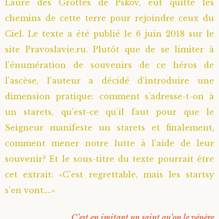
Laure des Grottes de Pskov, eût quitté les
Saint Sophrony l’Athonite
Staritsa Marie Makovkine
Archimandrite Lazare (Abachidzé)
chemins de cette terre pour rejoindre ceux du
Ciel. Le texte a été publié le 6 juin 2018 sur le
Sainte Xenia
Natalia de Vyritsa
Geronda Arsenios le Spiléote
site Pravoslavie.ru. Plutôt que de se limiter à
l’énumération de souvenirs de ce héros de
Sainte Matrone de Moscou
Staritsa Anastasia
Gerondissa Makrina (Vassopoulou)
l’ascèse, l’auteur a décidé d’introduire une
dimension pratique: comment s’adresse-t-on à
Archimandrite Nathanaël (Pospelov)
un starets, qu’est-ce qu’il faut pour que le
Père Héliodore
Seigneur manifeste un starets et finalement,
comment mener notre lutte à l’aide de leur
souvenir? Et le sous-titre du texte pourrait être
cet extrait: «C’est regrettable, mais les startsy
s’en vont….»
C’est en imitant un saint qu’on le vénère