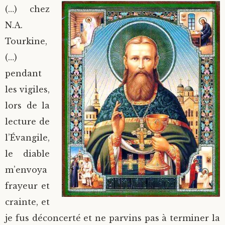
(…) chez
N.A.
Tourkine,
(…)
pendant
les vigiles,
lors de la
lecture de
l’Évangile,
le diable
m’envoya
frayeur et
crainte, et
je fus déconcerté et ne parvins pas à terminer la