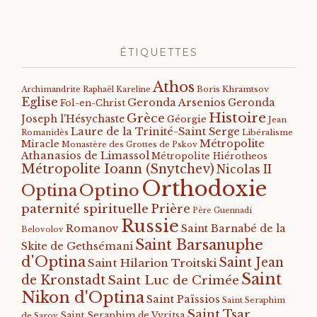
ÉTIQUETTES
Athos
Archimandrite Raphaël Kareline
Boris Khramtsov
Eglise
Geronda Arsenios
Geronda
Fol-en-Christ
Histoire
Grèce
Joseph l'Hésychaste
Géorgie
Jean
Laure de la Trinité-Saint Serge
Romanidès
Libéralisme
Métropolite
Miracle
Monastère des Grottes de Pskov
Athanasios de Limassol
Métropolite Hiérotheos
Métropolite Ioann (Snytchev)
Nicolas II
Orthodoxie
Optino
Optina
paternité spirituelle
Prière
Père Guennadi
Russie
Romanov
Saint Barnabé de la
Belovolov
Saint Barsanuphe
Skite de Gethsémani
d'Optina
Saint Jean
Saint Hilarion Troitski
Saint
de Kronstadt
Saint Luc de Crimée
Nikon d'Optina
Saint Païssios
Saint Seraphim
Saint Tsar
Saint Seraphim de Vyritsa
de Sarov