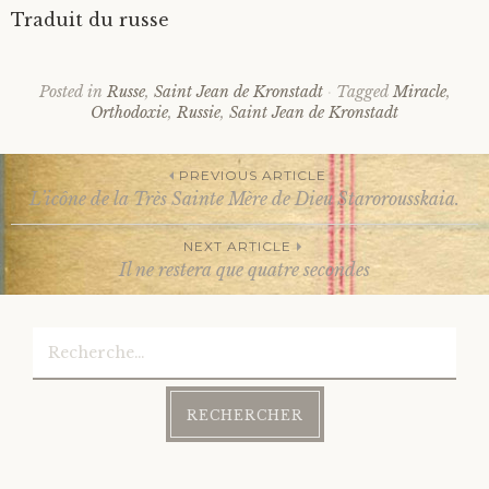
Traduit du russe
Posted in
Russe
,
Saint Jean de Kronstadt
Tagged
Miracle
,
Orthodoxie
,
Russie
,
Saint Jean de Kronstadt
PREVIOUS ARTICLE
L’icône de la Très Sainte Mère de Dieu Starorousskaia.
Post
NEXT ARTICLE
Il ne restera que quatre secondes
navigation
Rechercher :