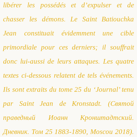
libérer les possédés et d’expulser et de
Saint Sophrony l’Athonite
Staritsa Marie Makovkine
Archimandrite Lazare (Abachidzé)
chasser les démons. Le Saint Batiouchka
Sainte Xenia
Natalia de Vyritsa
Geronda Arsenios le Spiléote
Jean constituait évidemment une cible
Sainte Matrone de Moscou
Staritsa Anastasia
Gerondissa Makrina (Vassopoulou)
primordiale pour ces derniers; il souffrait
donc lui-aussi de leurs attaques. Les quatre
Archimandrite Nathanaël (Pospelov)
textes ci-dessous relatent de tels événements.
Père Héliodore
Ils sont extraits du tome 25 du ‘Journal’ tenu
par Saint Jean de Kronstadt. (Святой
праведный Иоанн Кронштадтский.
Дневник. Том 25 1883-1890, Moscou 2018).