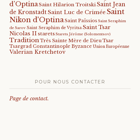
d'Optina
Saint Jean
Saint Hilarion Troitski
Saint
de Kronstadt
Saint Luc de Crimée
Nikon d'Optina
Saint Païssios
Saint Seraphim
Saint Tsar
Saint Seraphim de Vyritsa
de Sarov
Nicolas II
starets
Starets Jérôme (Solomentsov)
Tradition
Tsar
Très Sainte Mère de Dieu
Tsargrad Constantinople Byzance
Union Européenne
Valerian Kretchetov
POUR NOUS CONTACTER
Page de contact.