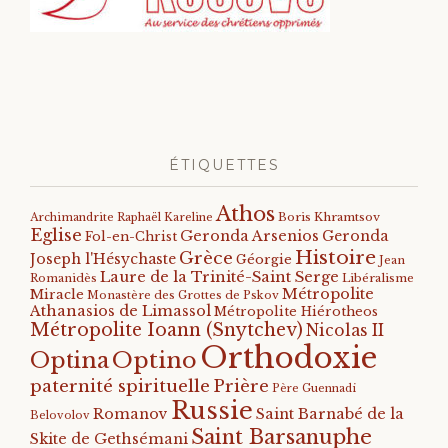
ÉTIQUETTES
Athos
Archimandrite Raphaël Kareline
Boris Khramtsov
Eglise
Geronda Arsenios
Geronda
Fol-en-Christ
Histoire
Grèce
Joseph l'Hésychaste
Géorgie
Jean
Laure de la Trinité-Saint Serge
Romanidès
Libéralisme
Métropolite
Miracle
Monastère des Grottes de Pskov
Athanasios de Limassol
Métropolite Hiérotheos
Métropolite Ioann (Snytchev)
Nicolas II
Orthodoxie
Optino
Optina
paternité spirituelle
Prière
Père Guennadi
Russie
Romanov
Saint Barnabé de la
Belovolov
Saint Barsanuphe
Skite de Gethsémani