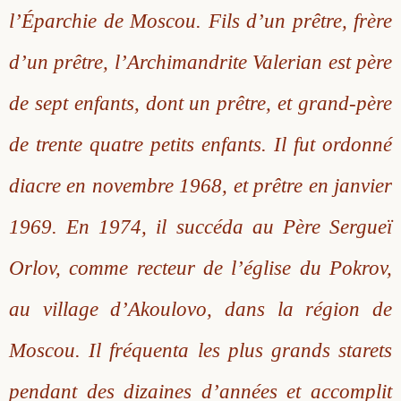
l’Éparchie de Moscou. Fils d’un prêtre, frère
Saint Sophrony l’Athonite
Staritsa Marie Makovkine
Archimandrite Lazare (Abachidzé)
d’un prêtre, l’Archimandrite Valerian est père
Sainte Xenia
Natalia de Vyritsa
Geronda Arsenios le Spiléote
de sept enfants, dont un prêtre, et grand-père
Sainte Matrone de Moscou
Staritsa Anastasia
Gerondissa Makrina (Vassopoulou)
de trente quatre petits enfants. Il fut ordonné
Archimandrite Nathanaël (Pospelov)
diacre en novembre 1968, et prêtre en janvier
1969. En 1974, il succéda au Père Sergueï
Père Héliodore
Orlov, comme recteur de l’église du Pokrov,
au village d’Akoulovo, dans la région de
Moscou. Il fréquenta les plus grands starets
pendant des dizaines d’années et accomplit