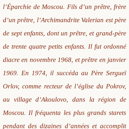
l’Éparchie de Moscou. Fils d’un prêtre, frère
Saint Sophrony l’Athonite
Staritsa Marie Makovkine
Archimandrite Lazare (Abachidzé)
d’un prêtre, l’Archimandrite Valerian est père
Sainte Xenia
Natalia de Vyritsa
Geronda Arsenios le Spiléote
de sept enfants, dont un prêtre, et grand-père
Sainte Matrone de Moscou
Staritsa Anastasia
Gerondissa Makrina (Vassopoulou)
de trente quatre petits enfants. Il fut ordonné
Archimandrite Nathanaël (Pospelov)
diacre en novembre 1968, et prêtre en janvier
1969. En 1974, il succéda au Père Sergueï
Père Héliodore
Orlov, comme recteur de l’église du Pokrov,
au village d’Akoulovo, dans la région de
Moscou. Il fréquenta les plus grands starets
pendant des dizaines d’années et accomplit