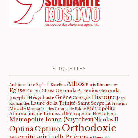
ÉTIQUETTES
Athos
Archimandrite Raphaël Kareline
Boris Khramtsov
Eglise
Geronda Arsenios
Geronda
Fol-en-Christ
Histoire
Grèce
Joseph l'Hésychaste
Géorgie
Jean
Laure de la Trinité-Saint Serge
Romanidès
Libéralisme
Métropolite
Miracle
Monastère des Grottes de Pskov
Athanasios de Limassol
Métropolite Hiérotheos
Métropolite Ioann (Snytchev)
Nicolas II
Orthodoxie
Optino
Optina
paternité spirituelle
Prière
Père Guennadi