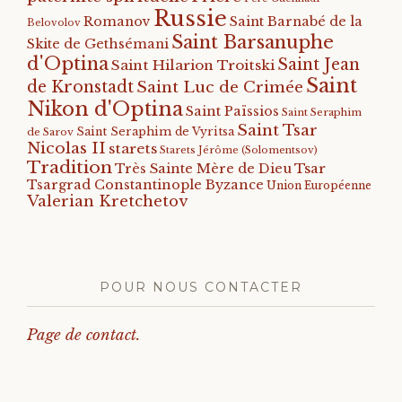
Russie
Romanov
Saint Barnabé de la
Belovolov
Saint Barsanuphe
Skite de Gethsémani
d'Optina
Saint Jean
Saint Hilarion Troitski
Saint
de Kronstadt
Saint Luc de Crimée
Nikon d'Optina
Saint Païssios
Saint Seraphim
Saint Tsar
Saint Seraphim de Vyritsa
de Sarov
Nicolas II
starets
Starets Jérôme (Solomentsov)
Tradition
Tsar
Très Sainte Mère de Dieu
Tsargrad Constantinople Byzance
Union Européenne
Valerian Kretchetov
POUR NOUS CONTACTER
Page de contact.