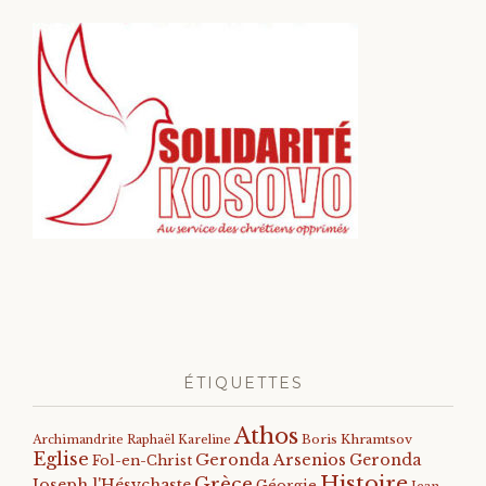
ÉTIQUETTES
Athos
Archimandrite Raphaël Kareline
Boris Khramtsov
Eglise
Geronda Arsenios
Geronda
Fol-en-Christ
Histoire
Grèce
Joseph l'Hésychaste
Géorgie