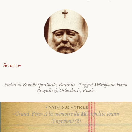
Source
Posted in
Famille spirituelle
,
Portraits
Tagged
Métropolite Ioann
(Snytchev)
,
Orthodoxie
,
Russie
PREVIOUS ARTICLE
«Grand-Père» A la mémoire du Métropolite Ioann
Post
(Snytchev) (2)