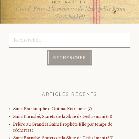
NEXT ARTICLE
navigation
«Grand-Père» A la mémoire du Métropolite Ioann
(Snytchev) (4)
Rechercher :
ARTICLES RÉCENTS
Saint Barsanuphe d’Optina. Entretiens (7)
Saint Barnabé, Starets de la Skite de Gethsémani (31)
Prière au Grand et Saint Prophète Élie par temps de
sécheresse
Saint Barnabé, Starets de la Skite de Gethsémani (30)