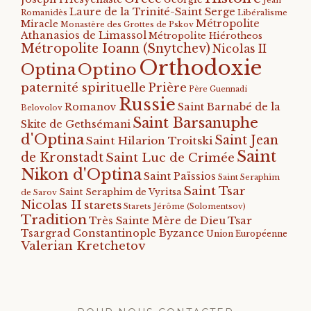
Jean
Laure de la Trinité-Saint Serge
Romanidès
Libéralisme
Métropolite
Miracle
Monastère des Grottes de Pskov
Athanasios de Limassol
Métropolite Hiérotheos
Métropolite Ioann (Snytchev)
Nicolas II
Orthodoxie
Optino
Optina
paternité spirituelle
Prière
Père Guennadi
Russie
Romanov
Saint Barnabé de la
Belovolov
Saint Barsanuphe
Skite de Gethsémani
d'Optina
Saint Jean
Saint Hilarion Troitski
Saint
de Kronstadt
Saint Luc de Crimée
Nikon d'Optina
Saint Païssios
Saint Seraphim
Saint Tsar
Saint Seraphim de Vyritsa
de Sarov
Nicolas II
starets
Starets Jérôme (Solomentsov)
Tradition
Tsar
Très Sainte Mère de Dieu
Tsargrad Constantinople Byzance
Union Européenne
Valerian Kretchetov