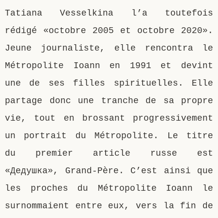
Tatiana Vesselkina l’a toutefois
Saint Sophrony l’Athonite
Staritsa Marie Makovkine
Archimandrite Lazare (Abachidzé)
rédigé «octobre 2005 et octobre 2020».
Sainte Xenia
Natalia de Vyritsa
Geronda Arsenios le Spiléote
Jeune journaliste, elle rencontra le
Métropolite Ioann en 1991 et devint
Sainte Matrone de Moscou
Staritsa Anastasia
Gerondissa Makrina (Vassopoulou)
une de ses filles spirituelles. Elle
Archimandrite Nathanaël (Pospelov)
partage donc une tranche de sa propre
vie, tout en brossant progressivement
Père Héliodore
un portrait du Métropolite. Le titre
du premier article russe est
«Дедушка», Grand-Père. C’est ainsi que
les proches du Métropolite Ioann le
surnommaient entre eux, vers la fin de